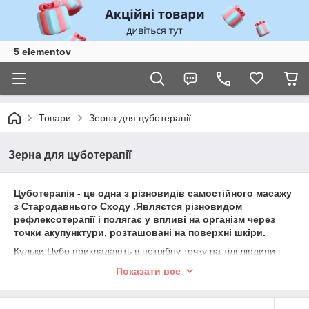
5 elementov
Товари
Зерна для цуботерапії
Зерна для цуботерапії
Цуботерапія - це одна з різновидів самостійного масажу
з Стародавнього Сходу .Являєтся різновидом
рефлексотерапії і полягає у впливі на організм через
точки акупунктури, розташовані на поверхні шкіри.
Кульки Цубо прикладають в потрібну точку на тілі людини і
масажують її обертальними рухами. Потім кульку для Цубо
Показати все
фіксують лейкопластиром.
Для впливу можна використовувати як металеві, так і мідні,