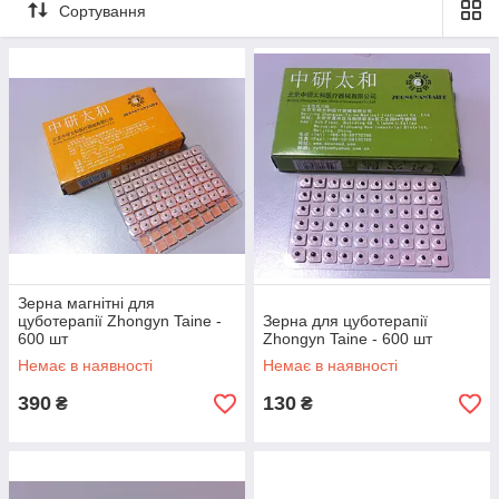
срібні або навіть золоті кульки. Час носіння кульок
Сортування
визначається лікарем, виходячи з діагнозу і загального стану
пацієнта. Зазвичай кульки залишають на шкірі на термін від
30 хвилин до 1-2 тижнів.
Методику цуботерапії можна поєднувати з
магніторефлексотерапіею (застосовуючи намагнічені кульки)
або чергувати з іншими методами, такими як масаж ,
рефлексотерапія або аурикулотерапия.
Зерна магнітні для
цуботерапії Zhongyn Taine -
Зерна для цуботерапії
600 шт
Zhongyn Taine - 600 шт
Немає в наявності
Немає в наявності
390
130
₴
₴