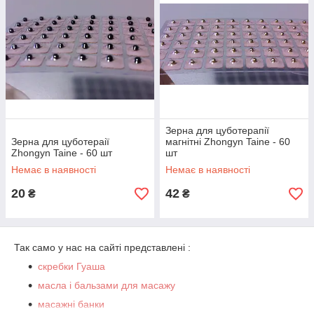
Зерна для цуботерапії
Зерна для цуботераії
магнітні Zhongyn Taine - 60
Zhongyn Taine - 60 шт
шт
Немає в наявності
Немає в наявності
20
42
₴
₴
Так само у нас на сайті представлені :
скребки Гуаша
масла і бальзами для масажу
масажні банки