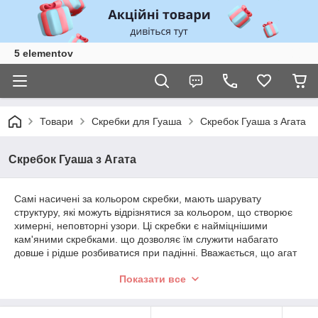
5 elementov
Товари
Скребки для Гуаша
Скребок Гуаша з Агата
Скребок Гуаша з Агата
Самі насичені за кольором скребки, мають шарувату
структуру, які можуть відрізнятися за кольором, що створює
химерні, неповторні узори. Ці скребки є найміцнішими
кам'яними скребками. що дозволяє їм служити набагато
довше і рідше розбиватися при падінні. Вважається, що агат
приносить здоров'я, а червоний колір сприяє розгладженню
Показати все
зморшок - тому скребки з цього каменю набагато частіше
вибирають для масажу обличчя і шиї.
Як підібрати мені скребок?