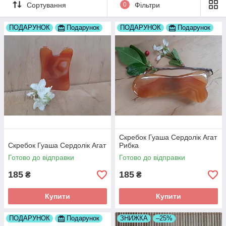
Сортування
0
Фільтри
Для масажу обличчя і зони декольте: рекомендуємо скребки у
вигляді рибки, лапки, ложечки.
ПОДАРУНОК
Подарунок
ПОДАРУНОК
Подарунок
Прямокутні, квадратні, трікутні, краплеподібні пластини
вважаються універсальнімі, ними можна обробляті будь-які
ділянки тела, у тому чіслі голову.
Почніть з того, Який Вам сподобався)
Скребок Гуаша Сердолік Агат
Скребок Гуаша Сердолік Агат
Рибка
Готово до відправки
Готово до відправки
185
185
₴
₴
Купити
Купити
ПОДАРУНОК
Подарунок
ЗНИЖКА
–25%