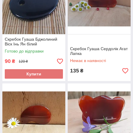
Скребок Гуаша Бджолиний
Віск Інь Ян білий
Скребок Гуаша Сердолік Агат
Готово до відправки
Лапка
90
Немає в наявності
₴
120 ₴
135
₴
Купити