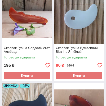
Скребок Гуаша Сердолік Агат
Скребок Гуаша Бджолиний
Алебард
Віск Інь Ян білий
Готово до відправки
Готово до відправки
195
90
₴
₴
120 ₴
Купити
Купити
ЗНИЖКА
–25%