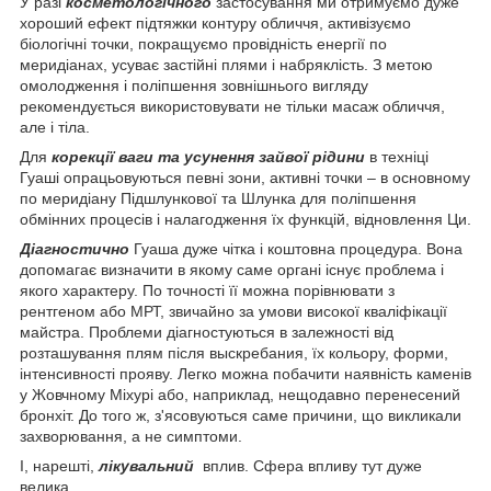
У разі
косметологічного
застосування ми отримуємо дуже
хороший ефект підтяжки контуру обличчя, активізуємо
біологічні точки, покращуємо провідність енергії по
меридіанах, усуває застійні плями і набряклість. З метою
омолодження і поліпшення зовнішнього вигляду
рекомендується використовувати не тільки масаж обличчя,
але і тіла.
Для
корекції ваги та усунення зайвої рідини
в техніці
Гуаші опрацьовуються певні зони, активні точки – в основному
по меридіану Підшлункової та Шлунка для поліпшення
обмінних процесів і налагодження їх функцій, відновлення Ци.
Діагностично
Гуаша дуже чітка і коштовна процедура. Вона
допомагає визначити в якому саме органі існує проблема і
якого характеру. По точності її можна порівнювати з
рентгеном або МРТ, звичайно за умови високої кваліфікації
майстра. Проблеми діагностуються в залежності від
розташування плям після выскребания, їх кольору, форми,
інтенсивності прояву. Легко можна побачити наявність каменів
у Жовчному Міхурі або, наприклад, нещодавно перенесений
бронхіт. До того ж, з'ясовуються саме причини, що викликали
захворювання, а не симптоми.
І, нарешті,
лікувальний
вплив. Сфера впливу тут дуже
велика.