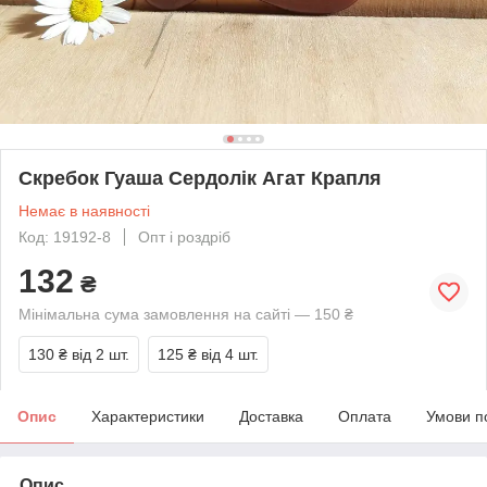
Скребок Гуаша Сердолік Агат Крапля
Немає в наявності
Код: 19192-8
Опт і роздріб
132
₴
Мінімальна сума замовлення на сайті — 150 ₴
130 ₴
від 2 шт.
125 ₴
від 4 шт.
Опис
Характеристики
Доставка
Оплата
Умови п
Опис