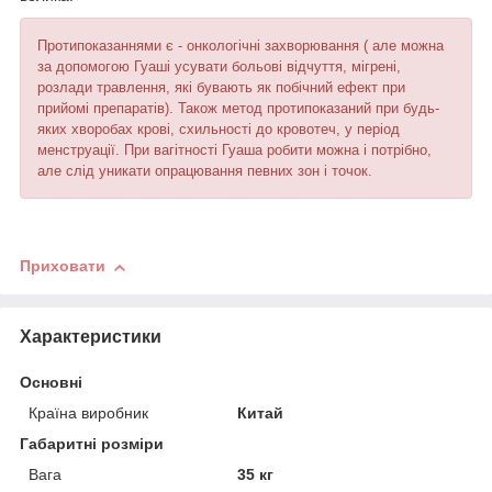
Протипоказаннями є - онкологічні захворювання ( але можна
за допомогою Гуаші усувати больові відчуття, мігрені,
розлади травлення, які бувають як побічний ефект при
прийомі препаратів). Також метод протипоказаний при будь-
яких хворобах крові, схильності до кровотеч, у період
менструації. При вагітності Гуаша робити можна і потрібно,
але слід уникати опрацювання певних зон і точок.
Приховати
Характеристики
Основні
Країна виробник
Китай
Габаритні розміри
Вага
35 кг