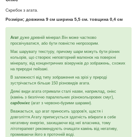
Скребок з агата.
Розміри; довжина 9 см ширина 5,5 см. товщина 0,4 см
Агат
дуже древній мінерал.Він може частково
просвічуватися, або бути повністю непрозорим.
Має шарувату текстуру, причому шари можуть бути різних
кольорів, що створює неповторний малюнок на поверхні
мінералу, від концентричних візерунків до зображень, схожих
на природні пейзажі.
В залежності від типу зображення на зрізі у природі
зустрічається більше 150 різновидів агата.
Деякі види агата отримали сталі назви, наприклад, онікс
(камінь з безліччю паралельних різнокольорових смуг),
сардонікс
(агат з червоно-бурими шарами).
Вважається, що агат приносить здоров'я, щастя і
довголіття.Агату приписується здатність вбирати в себе
негативну енергію, захищаючи від неї власника, тому
літотерапевт рекомендують очищати камінь від негативу,
промиваючи його в проточній воді.