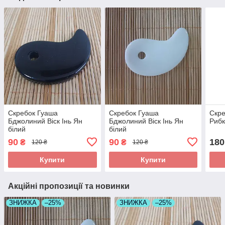
Скребок Гуаша
Скребок Гуаша
Скр
Бджолиний Віск Інь Ян
Бджолиний Віск Інь Ян
Риб
білий
білий
90
90
180
₴
₴
120 ₴
120 ₴
Купити
Купити
Акційні пропозиції та новинки
ЗНИЖКА
–25%
ЗНИЖКА
–25%