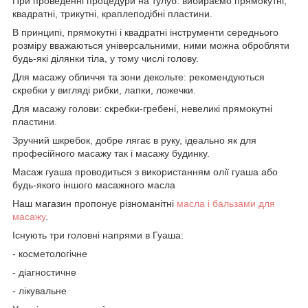
При проведенні процедури на тулуб: вибираємо прямокутні,
квадратні, трикутні, краплеподібні пластини.
В принципі, прямокутні і квадратні інструменти середнього
розміру вважаються універсальними, ними можна обробляти
будь-які ділянки тіла, у тому числі голову.
Для масажу обличчя та зони декольте: рекомендуються
скребки у вигляді рибки, лапки, ложечки.
Для масажу голови: скребки-гребені, невеликі прямокутні
пластини.
Зручний шкребок, добре лягає в руку, ідеально як для
професійного масажу так і масажу будинку.
Масаж гуаша проводиться з використанням олії гуаша або
будь-якого іншого масажного масла
Наш магазин пропонує різноманітні
масла і бальзами для
масажу
.
Існують три головні напрями в Гуаша:
- косметологічне
- діагностичне
- лікувальне