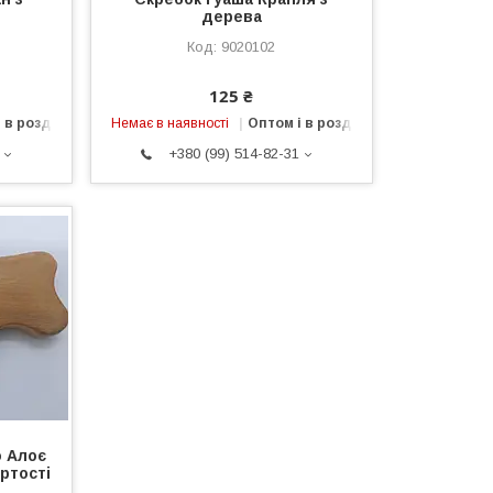
дерева
9020102
125 ₴
 в роздріб
Немає в наявності
Оптом і в роздріб
+380 (99) 514-82-31
о Алоє
ртості