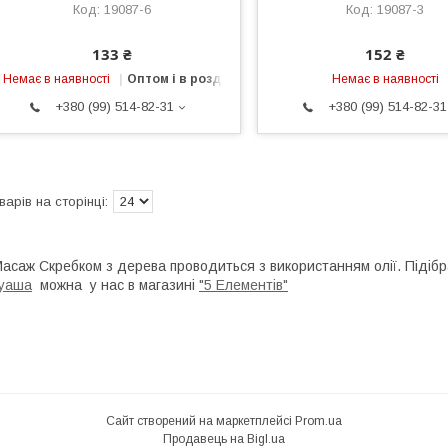
19087-6
19087-3
133 ₴
152 ₴
Немає в наявності
Оптом і в роздріб
Немає в наявності
+380 (99) 514-82-31
+380 (99) 514-82-31
асаж Скребком з дерева проводиться з використанням олії. Підіб
уаша
можна у нас в магазині
"5 Елементів"
Сайт створений на маркетплейсі
Prom.ua
Продавець на Bigl.ua