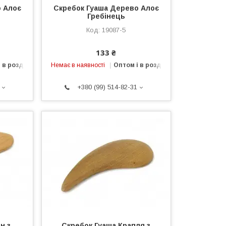
о Алоє
Скребок Гуаша Дерево Алоє
Гребінець
19087-5
133 ₴
 в роздріб
Немає в наявності
Оптом і в роздріб
+380 (99) 514-82-31
н з
Скребок Гуаша Крапля з