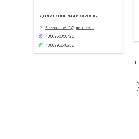
5elementov19@gmail.com
+380960356421
+380995148231
М
Г