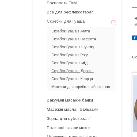
Препарати ТКМ
Все для рефлексотерапії
В
Скребки для Гуаша
м
Скребок Гуаша з Агата
Скребок Гуаша з Нефрита
Скребок Гуаша із Шунгіту
Скребок Гуаша з Рогу
Скребок Гуаша із міді
Скребок Гуаша з Дерева
Скребок Гуаша з Кварца
Мішечки для скребків і зберігання
Вакуумні масажні банки
Масажні масла і бальзами
Зерна для цуботерапії
Полинові сигари,мокси
Масажери, масажні кільця