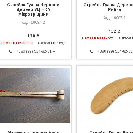
Скребок Гуаша Червоне
Скребок Гуаша Дерев
Дерево УЦІНКА
Рибка
мікротріщини
19087-1
19087-2
132 ₴
130 ₴
Немає в наявності
Оптом і
Немає в наявності
Оптом і в роздріб
+380 (99) 514-82-31
+380 (99) 514-82-31
Масажер з дерева Алоє
Скребок Гуаша Бана