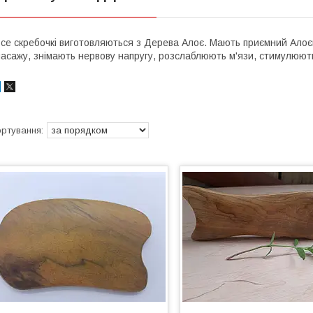
се скребочкі виготовляються з Дерева Алоє. Мають приємний Алоєв
асажу, знімають нервову напругу, розслаблюють м'язи, стимулюют