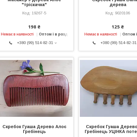
"тріскачка"
дерева
19267-5
9020106
198 ₴
125 ₴
Немає в наявності
Оптом і в роздріб
Немає в наявності
Оптом і
+380 (99) 514-82-31
+380 (99) 514-82-31
Скребок Гуаша Дерево Алоє
Скребок Гуаша Дерев
Гребінець
Гребінець УЦІНКА поте