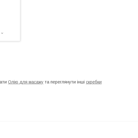
рати
Олію для масажу
та переглянути інші
скребки