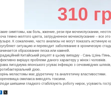
акие симптомы, как боль, жжение, рези при мочеиспускании, неотл
оча темно-желтого цвета, затрудненное мочеиспускание – все это
узыре. К сожалению, часто анализы не могут показать истинную к
сугубляет ситуацию и переводит заболевание в хроническую стади
ачинается образование песка или камней.
радиційний Китайський рецепт в цьому випадку - Сань Цзінь Пянь,
фективно вирішує проблеми даного характеру у жінок і чоловіків.
рава лигодиума японського усуває інфекцію з сечовивідних шляхів, 
ротибактеріальний дією.
орінь меластомы має діуретичну та аналгетичну властивостями.
ореневища смилакса виводять токсини.
лоди шипшини гладкого стабілізують роботу нирок, усувають гострі