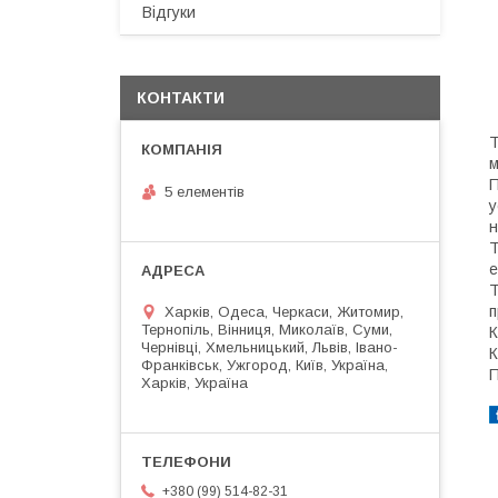
Відгуки
КОНТАКТИ
Т
м
П
5 елементів
у
н
Т
е
Т
п
Харків, Одеса, Черкаси, Житомир,
Тернопіль, Вінниця, Миколаїв, Суми,
К
Чернівці, Хмельницький, Львів, Івано-
К
Франківськ, Ужгород, Київ, Україна,
П
Харків, Україна
+380 (99) 514-82-31