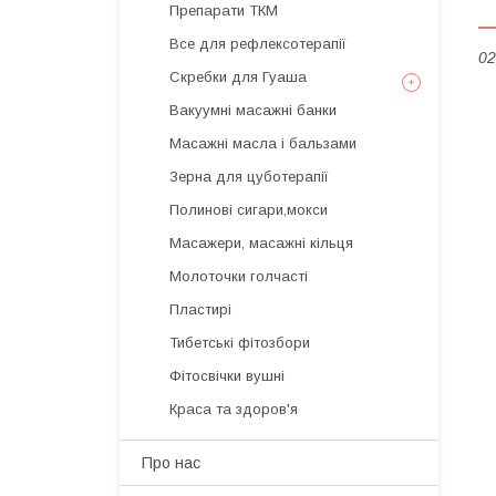
Препарати ТКМ
Все для рефлексотерапії
02
Скребки для Гуаша
Вакуумні масажні банки
Масажні масла і бальзами
Зерна для цуботерапії
Полинові сигари,мокси
Масажери, масажні кільця
Молоточки голчасті
Пластирі
Тибетські фітозбори
Фітосвічки вушні
Краса та здоров'я
Про нас