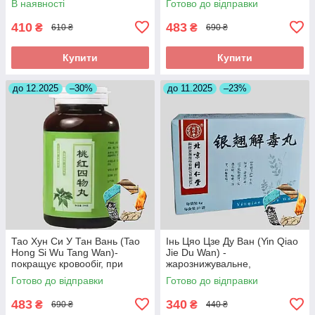
В наявності
Готово до відправки
410
483
₴
₴
610 ₴
690 ₴
Купити
Купити
до 12.2025
–30%
до 11.2025
–23%
Тао Хун Си У Тан Вань (Tao
Інь Цяо Цзе Ду Ван (Yin Qiao
Hong Si Wu Tang Wan)-
Jie Du Wan) -
покращує кровообіг, при
жарознижувальне,
інсульті, головних болях
протизапальне,антиалергічне
Готово до відправки
Готово до відправки
483
340
₴
₴
690 ₴
440 ₴