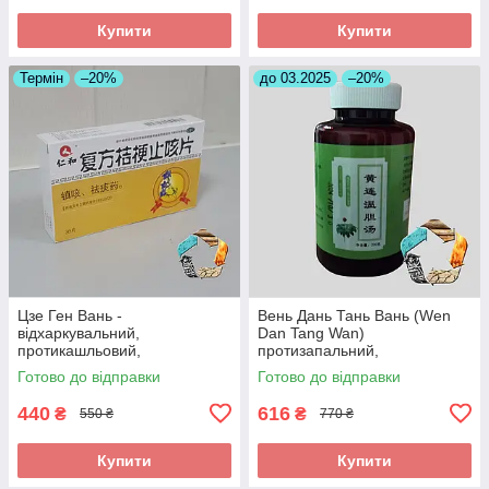
Купити
Купити
Термін
–20%
до 03.2025
–20%
Цзе Ген Вань -
Вень Дань Тань Вань (Wen
відхаркувальний,
Dan Tang Wan)
протикашльовий,
протизапальний,
протизапальний
знеболюючий, при
Готово до відправки
Готово до відправки
холециститі
440
616
₴
₴
550 ₴
770 ₴
Купити
Купити