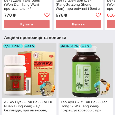
Вень Дань Тань Вань
Кан Гу Цзен Ван Шен
Вень
(Wen Dan Tang Wan)
(KangGu Zeng Sheng
(Wen
протизапальний,
Wаn)- при онімінні і болі в
прот
знеболюючий, при
спині, остеохондрозі,
знеб
770
676
616
₴
₴
холециститі
радикуліті, протрузії
холе
Купити
Купити
Акційні пропозиції та новинки
до 01.2025
–33%
до 07.2026
–30%
Ай Фу Нуань Гун Вань (Ai Fu
Тао Хун Си У Тан Вань (Tao
Nuan Gung Wan) - від
Hong Si Wu Tang Wan)-
безпліддя, при аменореї,
покращує кровообіг, при
загрозі викидня
інсульті, головних болях