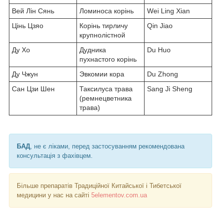
Вей Лін Сянь
Ломиноса корінь
Wei Ling Xian
Цінь Цзяо
Корінь тирличу
Qin Jiao
крупнолістной
Ду Хо
Дудника
Du Huo
пухнастого корінь
Ду Чжун
Эвкомии кора
Du Zhong
Сан Цзи Шен
Таксилуса трава
Sang Ji Sheng
(ремнецветника
трава)
БАД
, не є ліками, перед застосуванням рекомендована
консультація з фахівцем.
Більше препаратів Традиційної Китайської і Тибетської
медицини у нас на сайті
5elementov.com.ua