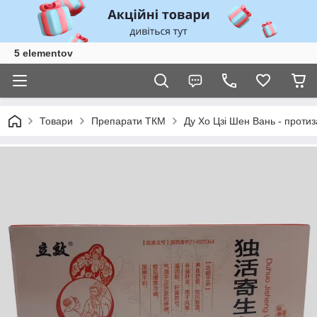
5 elementov
Товари
Препарати ТКМ
Ду Хо Цзі Шен Вань - протиз