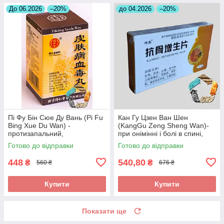
До 06.2026
–20%
до 04.2026
–20%
Пі Фу Бін Сюе Ду Вань (Pi Fu
Кан Гу Цзен Ван Шен
Bing Xue Du Wan) -
(KangGu Zeng Sheng Wаn)-
протизапальний,
при онімінні і болі в спині,
протиалергічний,
остеохондрозі, радикуліті,
Готово до відправки
Готово до відправки
протисвербіжний,
протрузії
антигістамінний
448
540,80
₴
₴
560 ₴
676 ₴
Купити
Купити
Показати ще