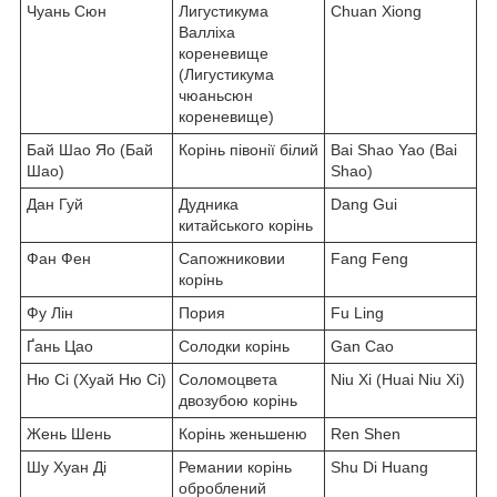
Чуань Сюн
Лигустикума
Chuan Xiong
Валліха
кореневище
(Лигустикума
чюаньсюн
кореневище)
Бай Шао Яо (Бай
Корінь півонії білий
Bai Shao Yao (Bai
Шао)
Shao)
Дан Гуй
Дудника
Dang Gui
китайського корінь
Фан Фен
Сапожниковии
Fang Feng
корінь
Фу Лін
Пория
Fu Ling
Ґань Цао
Солодки корінь
Gan Cao
Ню Сі (Хуай Ню Сі)
Соломоцвета
Niu Xi (Huai Niu Xi)
двозубою корінь
Жень Шень
Корінь женьшеню
Ren Shen
Шу Хуан Ді
Ремании корінь
Shu Di Huang
оброблений