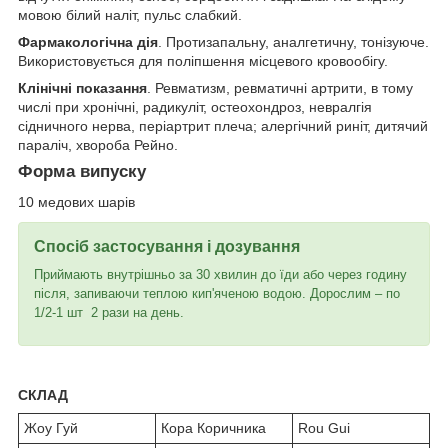
мовою білий наліт, пульс слабкий.
Фармакологічна дія
. Протизапальну, аналгетичну, тонізуюче.
Використовується для поліпшення місцевого кровообігу.
Клінічні показання
. Ревматизм, ревматичні артрити, в тому
числі при хронічні, радикуліт, остеохондроз, невралгія
сідничного нерва, періартрит плеча; алергічний риніт, дитячий
параліч, хвороба Рейно.
Форма випуску
10 медових шарів
Спосіб застосування і дозування
Приймають внутрішньо за 30 хвилин до їди або через годину
після, запиваючи теплою кип'яченою водою. Дорослим – по
1/2-1 шт 2 рази на день.
СКЛАД
Жоу Гуй
Кора Коричника
Rou Gui