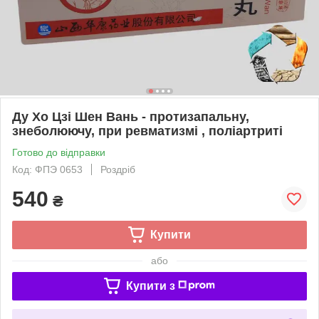
Ду Хо Цзі Шен Вань - протизапальну,
знеболюючу, при ревматизмі , поліартриті
Готово до відправки
Код: ФПЭ 0653
Роздріб
540
₴
Купити
або
Купити з