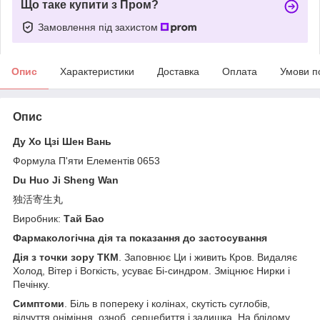
Що таке купити з Пром?
Замовлення під захистом
Опис
Характеристики
Доставка
Оплата
Умови п
Опис
Ду Хо Цзі Шен Вань
Формула П'яти Елементів 0653
Du Huo Ji Sheng Wan
独活寄生丸
Виробник:
Тай Бао
Фармакологічна дія та показання до застосування
Дія з точки зору ТКМ
. Заповнює Ци і живить Кров. Видаляє
Холод, Вітер і Вогкість, усуває Бі-синдром. Зміцнює Нирки і
Печінку.
Симптоми
. Біль в попереку і колінах, скутість суглобів,
відчуття оніміння, озноб, серцебиття і задишка. На блідому