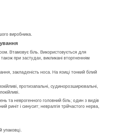
шого виробника.
сування
ром. Втамовує біль. Використовується для
а також при застудах, викликані вторгненням
хання, закладеність носа. На язиці тонкий білий
покійливі, протизапальні, судинорозширювальні,
окійливі.
рень та неврогенного головний біль; один з видів
ний риніт і синусит; невралгія трійчастого нерва,
й упаковці.