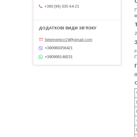
+380 (96) 035-64-21
П
к
2
5elementov19@gmail.com
+380960356421
Н
+380995148231
П
В