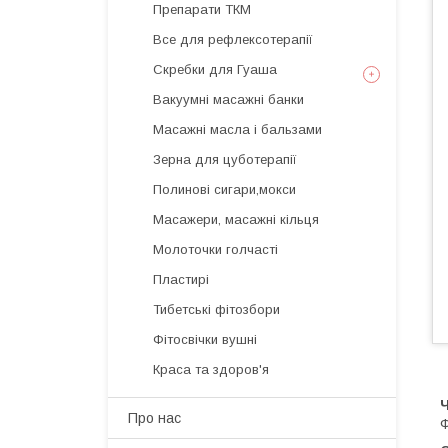
Препарати ТКМ
Все для рефлексотерапії
Скребки для Гуаша
Вакуумні масажні банки
Масажні масла і бальзами
Зерна для цуботерапії
Полинові сигари,мокси
Масажери, масажні кільця
Молоточки голчасті
Пластирі
Тибетські фітозбори
Фітосвічки вушні
Краса та здоров'я
Про нас
Ф