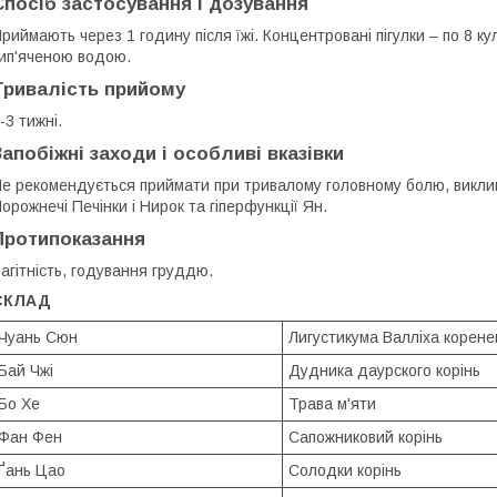
Спосіб застосування і дозування
риймають через 1 годину після їжі. Концентровані пігулки – по 8 к
ип'яченою водою.
Тривалість прийому
-3 тижні.
Запобіжні заходи і особливі вказівки
е рекомендується приймати при тривалому головному болю, виклик
орожнечі Печінки і Нирок та гіперфункції Ян.
Протипоказання
агітність, годування груддю.
СКЛАД
Чуань Сюн
Лигустикума Валліха корен
Бай Чжі
Дудника даурского корінь
Бо Хе
Трава м'яти
Фан Фен
Сапожниковий корінь
Ґань Цао
Солодки корінь