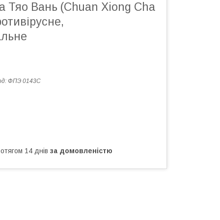
а Тяо Вань (Chuan Xiong Cha
ротивірусне,
альне
од:
ФПЭ 0143С
ротягом 14 днів
за домовленістю