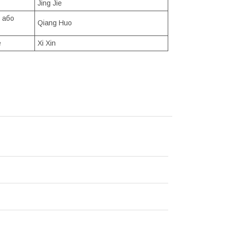
Jing Jie
 або
Qiang Huo
е
Xi Xin