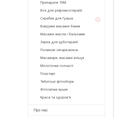
Препарати ТКМ
Все для рефлексотерапії
Скребки для Гуаша
Вакуумні масажні банки
Масажні масла і бальзами
Зерна для цуботерапії
Полинові сигари,мокси
Масажери, масажні кільця
Молоточки голчасті
Пластирі
Тибетські фітозбори
Фітосвічки вушні
Краса та здоров'я
Про нас