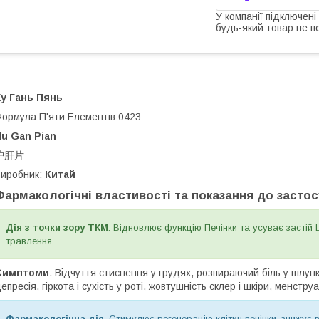
У компанії підключені
будь-який товар не п
у Гань Пянь
ормула П'яти Елементів 0423
u Gan Pian
护肝片
иробник:
Китай
Фармакологічні властивості та показання до засто
Дія з точки зору ТКМ
. Відновлює функцію Печінки та усуває застій
травлення.
Симптоми
. Відчуття стиснення у грудях, розпираючий біль у шлунк
епресія, гіркота і сухість у роті, жовтушність склер і шкіри, менст
Фармакологічна дія
. Стимулює регенерацію клітин печінки, знижує 