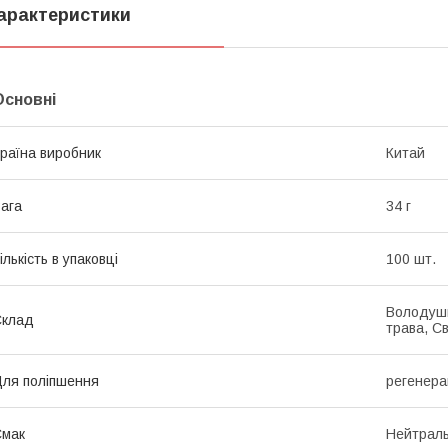
арактеристики
Основні
раїна виробник
Китай
ага
34 г
ількість в упаковці
100 шт.
Володушк
Склад
трава, С
ля поліпшення
регенера
Смак
Нейтрал