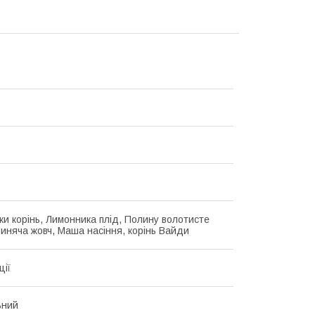
и корінь, Лимонника плід, Полину волотисте
виняча жовч, Маша насіння, корінь Вайди
ції
ьний