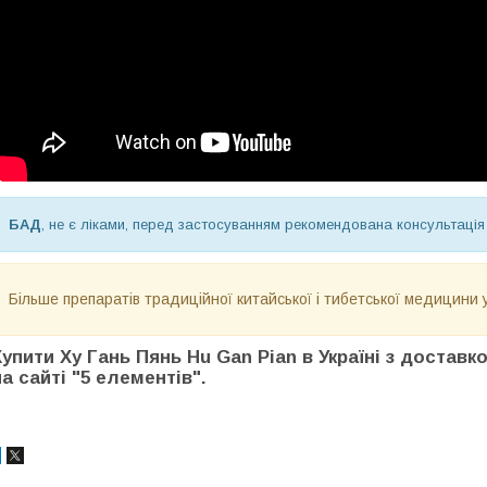
БАД
, не є ліками, перед застосуванням рекомендована консультація
Більше препаратів традиційної китайської і тибетської медицини 
Купити Ху Гань Пянь
Hu Gan Pian
в Україні з доставк
на сайті "5 елементів".