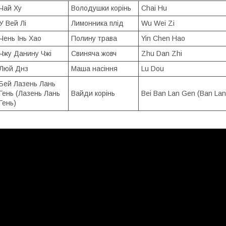
Чай Ху
Володушки корінь
Chai Hu
У Вей Лі
Лимонника плід
Wu Wei Zi
Чень Інь Хао
Полину трава
Yin Chen Hao
Чжу Данину Чжі
Свиняча жовч
Zhu Dan Zhi
Люй Днз
Маша насіння
Lu Dou
Бей Лазень Лань
Гень (Лазень Лань
Вайди корінь
Bei Ban Lan Gen (Ban La
Гень)