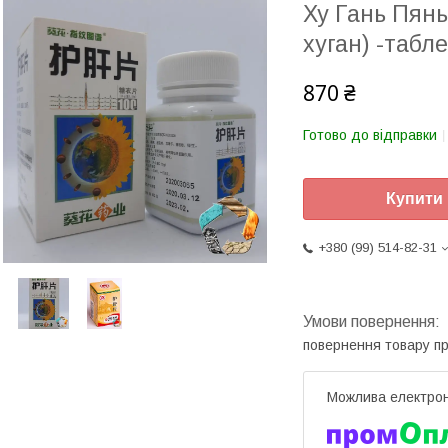
Ху Гань Пянь
хуган) -табл
870 ₴
Готово до відправки
Купити
+380 (99) 514-82-31
повернення товару п