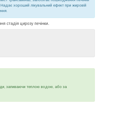
. Надає хороший лікувальний ефект при жировій
ення.
ння стадія цирозу печінки.
їди, запиваючи теплою водою, або за