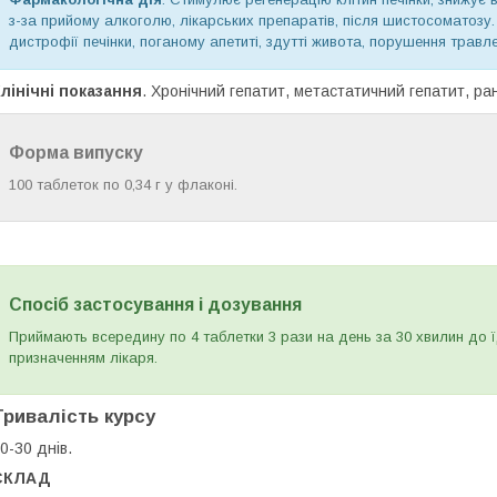
з-за прийому алкоголю, лікарських препаратів, після шистосоматозу
дистрофії печінки, поганому апетиті, здутті живота, порушення травл
лінічні показання
. Хронічний гепатит, метастатичний гепатит, ра
Форма випуску
100 таблеток по 0,34 г у флаконі.
Спосіб застосування і дозування
Приймають всередину по 4 таблетки 3 рази на день за 30 хвилин до 
призначенням лікаря.
Тривалість курсу
0-30 днів.
СКЛАД