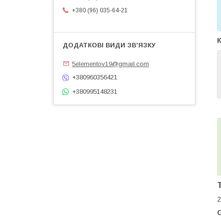
+380 (96) 035-64-21
К
5elementov19@gmail.com
+380960356421
+380995148231
2