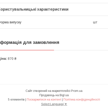
Користувальницькі характеристики
орма випуску
шт
нформація для замовлення
іна:
870 ₴
Сайт створений на маркетплейсі
Prom.ua
Продавець на Bigl.ua
5 елементів |
Поскаржитися на контент
|
Політика конфіденційності
Select Language
▼