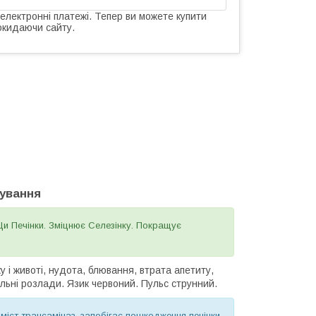
 електронні платежі. Тепер ви можете купити
окидаючи сайту.
сування
 Ци Печінки. Зміцнює Селезінку. Покращує
у і животі, нудота, блювання, втрата апетиту,
руальні розлади. Язик червоний. Пульс струнний.
вміст трансаміназ, запобігає пошкодження печінки