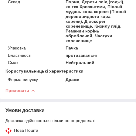
Склад
Пория, Дерези плід (годжі),
квітка Хризантеми, Півонії
мудань кора кореня (Півонії
деревовидного кора
кореня), Діоскореї
кореневище, Кизилу плід,
Ремании корінь
оброблений, Частухи
кореневище
Упаковка
Пачка
Властивості
протизапальні
Смак
Нейтральний
Користувальницькі характеристики
Форма випуску
Драже
Приховати
Умови доставки
Доставка здійснюється тільки по передоплаті.
Нова Пошта