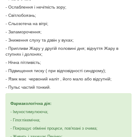
- Ослаблення і нечіткість зору;
- Світлобоязнь;
- Сльозотеча на вітрі;
- Запаморочення;
- Зниження слуху та дзвін у вухах;
- Припливи Жару у другій половині дня; відчуття Жару в
ступнях і долонях;
- Нічна пітливість;
- Підвищення тиску ( при відповідності синдрому);
- Язик має червоний наліт , його мало або відсутній;
- Пульс частий тонкий.
Фармакологічна дія:
- Імуностимулююча;
- Гіпоглікемічна;
- Покращує обмінні процеси, пов'язані з очима;
- Живить і захищає Печінку;