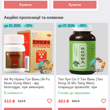
Купити
Купити
Акційні пропозиції та новинки
до 01.2025
–33%
до 07.2026
–30%
Ай Фу Нуань Гун Вань (Ai Fu
Тао Хун Си У Тан Вань (Tao
Nuan Gung Wan) - від
Hong Si Wu Tang Wan)-
безпліддя, при аменореї,
покращує кровообіг, при
загрозі викидня
інсульті, головних болях
В наявності
Готово до відправки
410
483
₴
₴
610 ₴
690 ₴