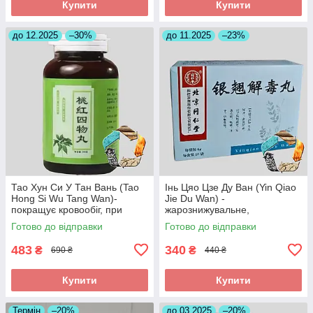
Купити
Купити
до 12.2025
–30%
до 11.2025
–23%
Тао Хун Си У Тан Вань (Tao
Інь Цяо Цзе Ду Ван (Yin Qiao
Hong Si Wu Tang Wan)-
Jie Du Wan) -
покращує кровообіг, при
жарознижувальне,
інсульті, головних болях
протизапальне,антиалергічне
Готово до відправки
Готово до відправки
483
340
₴
₴
690 ₴
440 ₴
Купити
Купити
Термін
–20%
до 03.2025
–20%