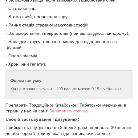
- Залишкові явища після запальних захворювань очей;
- Світлобоязнь;
- Втома очей, погіршення зору;
- Рання стадія старечої макулодистрофії;
- Запаморочення і неврастенія (при відповідності синдрому);
- Наслідки струсу головного мозку для відновлення всіх
функцій;
- Гіперліпідемія;
- Хронічний гепатит.
Форма випуску:
Концентровані пігулки – 200 кульок масою 0,19 г у флаконі.
Препарати Традиційної Китайської і Тибетської медицини в
Україні у нас на сайті
5elementov.com.ua
Спосіб застосування і дозування:
Приймають внутрішньо по 8 штук 3 рази на день за 30 хвилин
до або через 1 годину після їди, запиваючи теплою