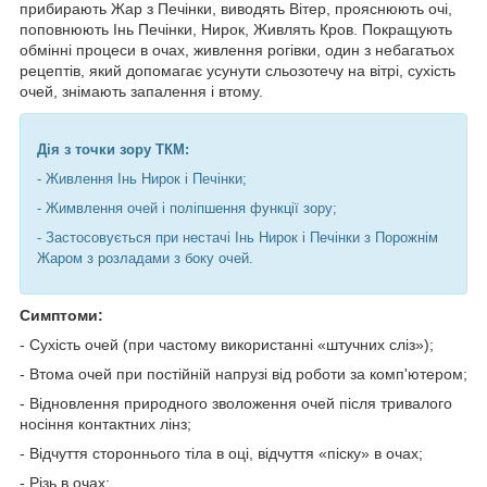
прибирають Жар з Печінки, виводять Вітер, прояснюють очі,
поповнюють Інь Печінки, Нирок, Живлять Кров. Покращують
обмінні процеси в очах, живлення рогівки, один з небагатьох
рецептів, який допомагає усунути сльозотечу на вітрі, сухість
очей, знімають запалення і втому.
Дія з точки зору ТКМ:
- Живлення Інь Нирок і Печінки;
- Жимвлення очей і поліпшення функції зору;
- Застосовується при нестачі Інь Нирок і Печінки з Порожнім
Жаром з розладами з боку очей.
Симптоми:
- Сухість очей (при частому використанні «штучних сліз»);
- Втома очей при постійній напрузі від роботи за комп'ютером;
- Відновлення природного зволоження очей після тривалого
носіння контактних лінз;
- Відчуття стороннього тіла в оці, відчуття «піску» в очах;
- Різь в очах;