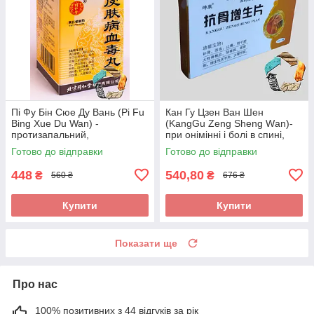
Пі Фу Бін Сюе Ду Вань (Pi Fu
Кан Гу Цзен Ван Шен
Bing Xue Du Wan) -
(KangGu Zeng Sheng Wаn)-
протизапальний,
при онімінні і болі в спині,
протиалергічний,
остеохондрозі, радикуліті,
Готово до відправки
Готово до відправки
протисвербіжний,
протрузії
антигістамінний
448
540,80
₴
₴
560 ₴
676 ₴
Купити
Купити
Показати ще
Про нас
100% позитивних з 44 відгуків за рік