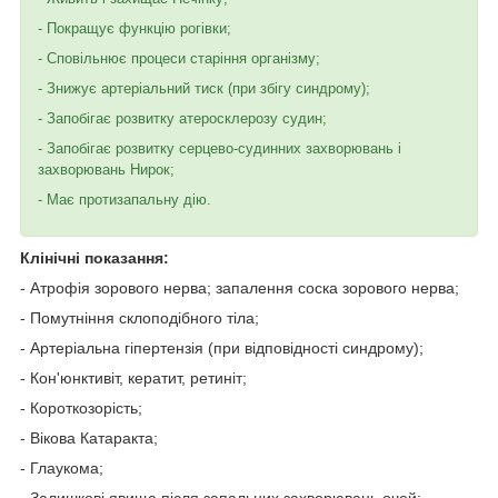
- Покращує функцію рогівки;
- Сповільнює процеси старіння організму;
- Знижує артеріальний тиск (при збігу синдрому);
- Запобігає розвитку атеросклерозу судин;
- Запобігає розвитку серцево-судинних захворювань і
захворювань Нирок;
- Має протизапальну дію.
Клінічні показання:
- Атрофія зорового нерва; запалення соска зорового нерва;
- Помутніння склоподібного тіла;
- Артеріальна гіпертензія (при відповідності синдрому);
- Кон'юнктивіт, кератит, ретиніт;
- Короткозорість;
- Вікова Катаракта;
- Глаукома;