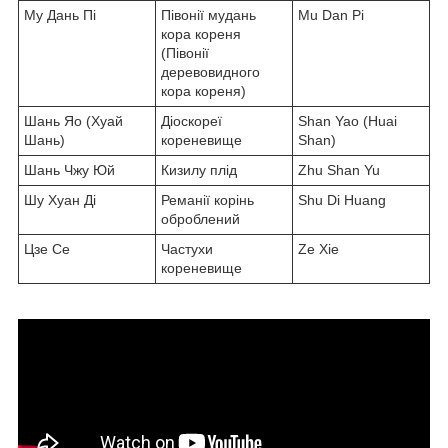
Му Дань Пі
Півонії мудань
Mu Dan Pi
кора кореня
(Півонії
деревовидного
кора кореня)
Шань Яо (Хуай
Діоскореї
Shan Yao (Huai
Шань)
кореневище
Shan)
Шань Чжу Юй
Кизилу плід
Zhu Shan Yu
Шу Хуан Ді
Реманії корінь
Shu Di Huang
оброблений
Цзе Се
Частухи
Ze Xie
кореневище