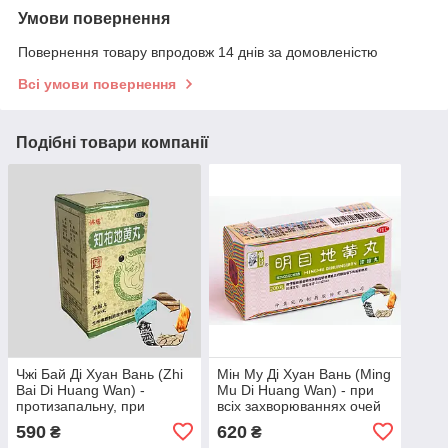
Умови повернення
Повернення товару впродовж 14 днів за домовленістю
Всі умови повернення
Подібні товари компанії
Чжі Бай Ді Хуан Вань (Zhi
Мін Му Ді Хуан Вань (Ming
Bai Di Huang Wan) -
Mu Di Huang Wan) - при
протизапальну, при
всіх захворюваннях очей
циститі, пієлонефриті,
590
620
₴
₴
простатиті