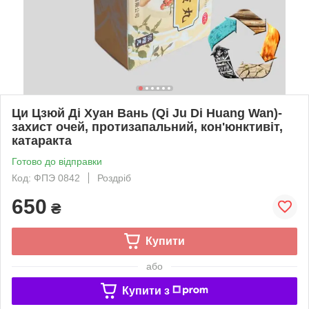
Ци Цзюй Ді Хуан Вань (Qi Ju Di Huang Wan)-
захист очей, протизапальний, кон'юнктивіт,
катаракта
Готово до відправки
Код: ФПЭ 0842
Роздріб
650
₴
Купити
або
Купити з