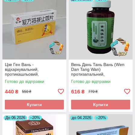
Цзе Ген Вань -
Вень Дань Тань Вань (Wen
відхаркувальний,
Dan Tang Wan)
протикашльовий,
протизапальний,
протизапальний
знеболюючий, при
Готово до відправки
Готово до відправки
холециститі
440
616
₴
₴
550 ₴
770 ₴
Купити
Купити
До 06.2026
–20%
до 04.2026
–20%