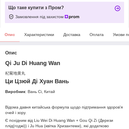
Що таке купити з Пром?
Замовлення під захистом
Опис
Характеристики
Доставка
Оплата
Умови п
Опис
Qi Ju Di Huang Wan
杞菊地黄丸
Ци Цзюй Ді Хуан Вань
Виробник
: Вань Сі, Китай
Відома давня китайська формула щодо підтримання здоров'я
очей і зору.
Є похідним від Liu Wei Di Huang Wan + Gou Qi Zi (Дерези
плід(годжі)) і Ju Hua (квітка Хризантеми), які додатково