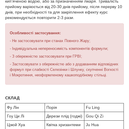
кип'яченою водою, або за призначенням лікаря. Тривалість
прийому варіюється від 20-30 днів прийому, після перерву 10
днів, при необхідності та для закріплення ефекту курс
рекомендується повторити 2-3 рази.
Особливості застосування:
- Не застосовувати при станах Повного Жару;
- Індивідуальна непереносимість компонентів формули;
- З обережністю застосовувати при ГРВІ;
- Застосовувати з обережністю або з додаванням відповідних
формул при слабкості Селезінки і Шлунку, скупченні Вогкості
і Мокротиння, неоформленому кашкоподібному стільці.
СКЛАД
Фу Лін
Порія
Fu Ling
Гоу Ци Лі
Дерези плід (годжі)
Gou Qi Zi
Цзюй Хуа
Квітка хризантеми
Ju Hua