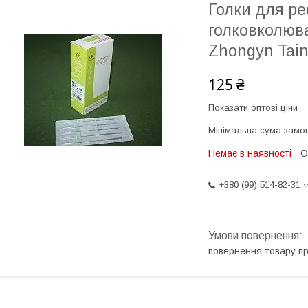
Голки для ре
голковколюва
Zhongyn Tai
125 ₴
Показати оптові ціни
Мінімальна сума замов
Немає в наявності
О
+380 (99) 514-82-31
повернення товару п