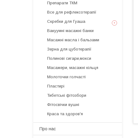
Препарати ТКМ
Все для рефлексотерапії
Скребки для Гуаша
Вакуумні масажні банки
Масажні масла і бальзами
Зерна для цуботерапії
Полинові сигари,мокси
Масажери, масажні кільця
Молоточки голчасті
Пластирі
Тибетські фітозбори
Фітосвічки вушні
Краса та здоров'я
Про нас