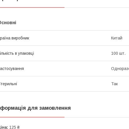
Основні
раїна виробник
Китай
ількість в упаковці
100 шт.
астосування
Однораз
терильні
Так
нформація для замовлення
іна:
125 ₴