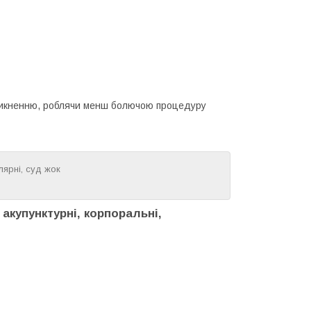
роникненню, роблячи менш болючою процедуру
лярні, суд жок
 акупунктурні, корпоральні,