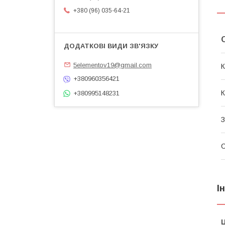
+380 (96) 035-64-21
5elementov19@gmail.com
К
+380960356421
К
+380995148231
З
С
І
Ц