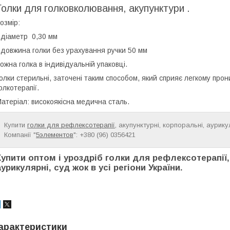
Голки для голковколювання, акупунктури .
озмір:
 діаметр 0,30 мм
 довжина голки без урахування ручки 50 мм
ожна голка в індивідуальній упаковці.
олки стерильні, заточені таким способом, який сприяє легкому п
олкотерапії.
атеріал: високоякісна медична сталь.
Купити
голки для рефлексотерапії
, акупунктурні, корпоральні, аурику
Компанії "
5элементов
": +380 (96) 0356421
Купити оптом і уроздріб голки для рефлексотерапії,
аурикулярні, суд жок в усі регіони України.
арактеристики