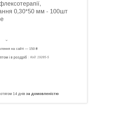
флексотерапії,
ння 0,30*50 мм - 100шт
ne
лення на сайті — 150 ₴
птом і в роздріб
Код:
19285-5
ротягом 14 днів
за домовленістю