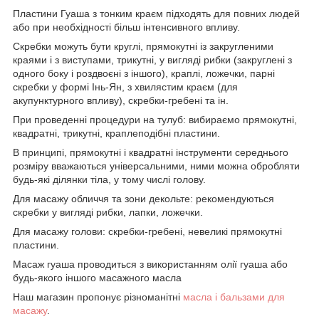
Пластини Гуаша з тонким краєм підходять для повних людей
або при необхідності більш інтенсивного впливу.
Скребки можуть бути круглі, прямокутні із закругленими
краями і з виступами, трикутні, у вигляді рибки (закруглені з
одного боку і роздвоєні з іншого), краплі, ложечки, парні
скребки у формі Інь-Ян, з хвилястим краєм (для
акупунктурного впливу), скребки-гребені та ін.
При проведенні процедури на тулуб: вибираємо прямокутні,
квадратні, трикутні, краплеподібні пластини.
В принципі, прямокутні і квадратні інструменти середнього
розміру вважаються універсальними, ними можна обробляти
будь-які ділянки тіла, у тому числі голову.
Для масажу обличчя та зони декольте: рекомендуються
скребки у вигляді рибки, лапки, ложечки.
Для масажу голови: скребки-гребені, невеликі прямокутні
пластини.
Масаж гуаша проводиться з використанням олії гуаша або
будь-якого іншого масажного масла
Наш магазин пропонує різноманітні
масла і бальзами для
масажу
.