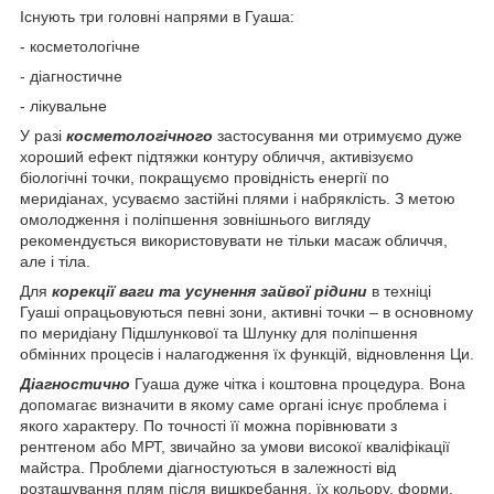
Існують три головні напрями в Гуаша:
- косметологічне
- діагностичне
- лікувальне
У разі
косметологічного
застосування ми отримуємо дуже
хороший ефект підтяжки контуру обличчя, активізуємо
біологічні точки, покращуємо провідність енергії по
меридіанах, усуваємо застійні плями і набряклість. З метою
омолодження і поліпшення зовнішнього вигляду
рекомендується використовувати не тільки масаж обличчя,
але і тіла.
Для
корекції ваги та усунення зайвої рідини
в техніці
Гуаші опрацьовуються певні зони, активні точки – в основному
по меридіану Підшлункової та Шлунку для поліпшення
обмінних процесів і налагодження їх функцій, відновлення Ци.
Діагностично
Гуаша дуже чітка і коштовна процедура. Вона
допомагає визначити в якому саме органі існує проблема і
якого характеру. По точності її можна порівнювати з
рентгеном або МРТ, звичайно за умови високої кваліфікації
майстра. Проблеми діагностуються в залежності від
розташування плям після вишкребання, їх кольору, форми,