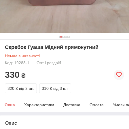
Скребок Гуаша Мідний прямокутний
Немає в наявності
Код: 19288-1
Опт і роздріб
330
₴
320 ₴
від 2 шт.
310 ₴
від 3 шт.
Опис
Характеристики
Доставка
Оплата
Умови п
Опис