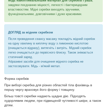
Мідь найоптимальніший матеріал для скребків Гуаша
,
завдяки поєднанню міцності, легкості і бактерицидним
властивостям. Мідні скребки виходять зручними,
функціональними, довговічними і дуже красивими.
ДОГЛЯД за мідним скребком
Після проведення сеансу масажу покладіть мідний скребок
на одну хвилину в киплячу воду з лимонною кислотою
(очищається відразу), витягніть і витріть. Мідний скребок
легко очищається до первісного блиску. Також знімається
статичний заряд.
Абразивні засоби для очищення мідного скребка не
застосовувати. Мідь - м'який метал.
Форма скребків
При виборі скребка для різних областей тіла фахівець в
першу чергу враховує його форму і товщину.
Більш товсті скребки надають щадне дію. Підходять
худорлявим людям, при підвищеній чутливості шкіри, а також
дітям.