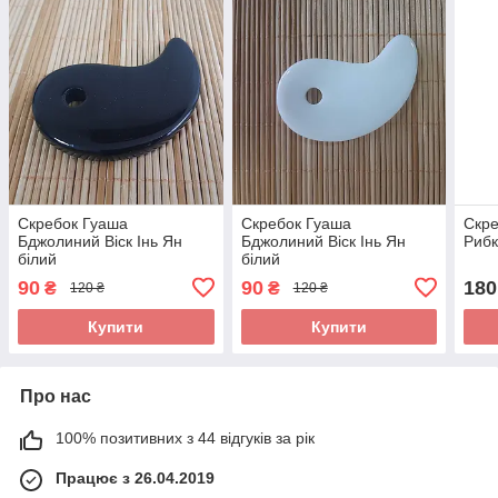
Скребок Гуаша
Скребок Гуаша
Скр
Бджолиний Віск Інь Ян
Бджолиний Віск Інь Ян
Риб
білий
білий
90
90
180
₴
₴
120 ₴
120 ₴
Купити
Купити
Про нас
100% позитивних з 44 відгуків за рік
Працює з 26.04.2019