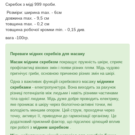
Скребок з міді 999 проби.
Розміри: ширина max. - 6см
довжина max. - 9,5 см
товщина max. - 0,2 см
товщина робочої кромки min. - 0,15 див.
вага -100гр.
Переваги мідних скребків для масажу
Масаж мідним скребком
покращує пружність шкіри, сприяє
профілактиці вікових змін і появи різних плям. Мідь чудово
пригнічує гриби, основною причиною різних змін на шкірі.
Одна з важливих функцій скребкового масажу
мідними
скребками
- електропунктура. Вона виходить за рахунок
різниці потенціалів між людьми і навіть різними частинами
тіла однієї людини. Мідь дуже добре проводить електрику,
яке проникає в шкіру через біологічно-активні точки, які
володіють меншим опором. Цей струм, проходячи через
точку, активує її, приводячи до гармонізації організму. Це
додатковий приємний фактор, що підсилює цілющий вплив
при роботі з
мідним шкребком
.