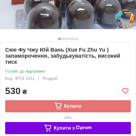
Сюе Фу Чжу Юй Вань (Xue Fu Zhu Yu )
запаморочення, забудькуватість, високий
тиск
Готово до відправки
Код: ФПЭ 1011
Роздріб
530
₴
Купити
або
Купити з