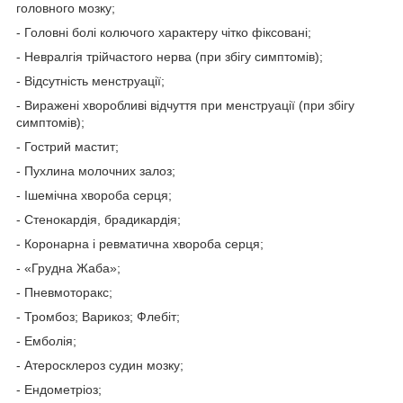
головного мозку;
- Головні болі колючого характеру чітко фіксовані;
- Невралгія трійчастого нерва (при збігу симптомів);
- Відсутність менструації;
- Виражені хворобливі відчуття при менструації (при збігу
симптомів);
- Гострий мастит;
- Пухлина молочних залоз;
- Ішемічна хвороба серця;
- Стенокардія, брадикардія;
- Коронарна і ревматична хвороба серця;
- «Грудна Жаба»;
- Пневмоторакс;
- Тромбоз; Варикоз; Флебіт;
- Емболія;
- Атеросклероз судин мозку;
- Ендометріоз;