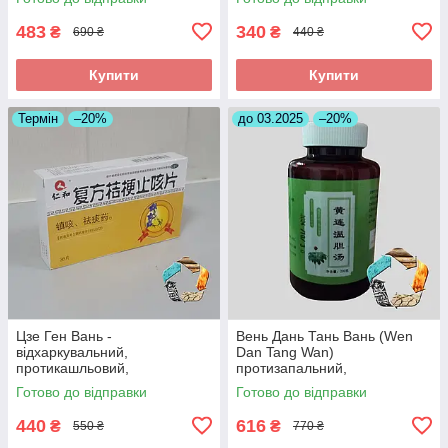
483
340
₴
₴
690 ₴
440 ₴
Купити
Купити
Термін
–20%
до 03.2025
–20%
Цзе Ген Вань -
Вень Дань Тань Вань (Wen
відхаркувальний,
Dan Tang Wan)
протикашльовий,
протизапальний,
протизапальний
знеболюючий, при
Готово до відправки
Готово до відправки
холециститі
440
616
₴
₴
550 ₴
770 ₴