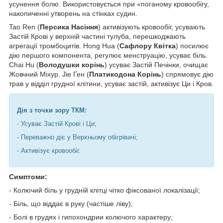
усунення болю. Використовується при «поганому кровообігу,
накопиченні утворень на стінках судин.
Tao Ren (
Персика Насіння
) активізують кровообіг, усувають
Застій Крові у верхній частині тулуба, перешкоджають
агрегації тромбоцитів. Hong Hua (
Сафлору Квітка
) посилює
дію першого компонента, регулює менструацію, усуває біль.
Chai Hu (
Володушки корінь
) усуває Застій Печінки, очищає
Жовчний Міхур. Jie Ген (
Платикодона Корінь
) спрямовує дію
трав у відділ грудної клітини, усуває застій, активізує Ци і Кров.
Дія з точки зору ТКМ:
- Усуває Застій Крові і Ци;
- Переважно діє у Верхньому обігрівачі;
- Активізує кровообіг.
Симптоми:
- Колючий біль у грудній клітці чітко фіксованої локалізації;
- Біль, що віддає в руку (частіше ліву);
- Болі в грудях і гипохондрии колючого характеру;