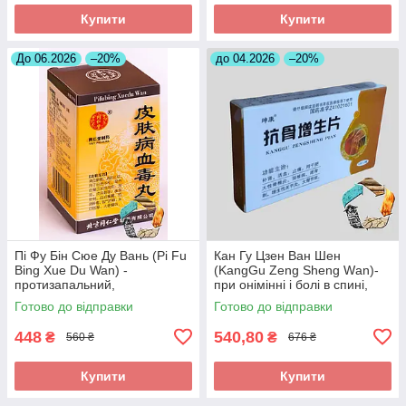
Купити
Купити
До 06.2026
–20%
до 04.2026
–20%
Пі Фу Бін Сюе Ду Вань (Pi Fu
Кан Гу Цзен Ван Шен
Bing Xue Du Wan) -
(KangGu Zeng Sheng Wаn)-
протизапальний,
при онімінні і болі в спині,
протиалергічний,
остеохондрозі, радикуліті,
Готово до відправки
Готово до відправки
протисвербіжний,
протрузії
антигістамінний
448
540,80
₴
₴
560 ₴
676 ₴
Купити
Купити