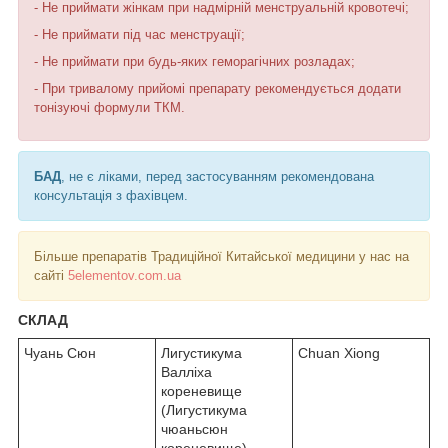
- Не приймати жінкам при надмірній менструальній кровотечі;
- Не приймати під час менструації;
- Не приймати при будь-яких геморагічних розладах;
- При тривалому прийомі препарату рекомендується додати
тонізуючі формули ТКМ.
БАД
, не є ліками, перед застосуванням рекомендована
консультація з фахівцем.
Більше препаратів Традиційної Китайської медицини у нас на
сайті
5elementov.com.ua
СКЛАД
Чуань Сюн
Лигустикума
Chuan Xiong
Валліха
кореневище
(Лигустикума
чюаньсюн
кореневище)