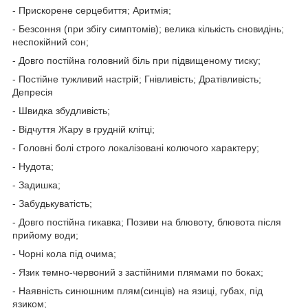
- Прискорене серцебиття; Аритмія;
- Безсоння (при збігу симптомів); велика кількість сновидінь;
неспокійний сон;
- Довго постійна головний біль при підвищеному тиску;
- Постійне тужливий настрій; Гнівливість; Дратівливість;
Депресія
- Швидка збудливість;
- Відчуття Жару в грудній клітці;
- Головні болі строго локалізовані колючого характеру;
- Нудота;
- Задишка;
- Забудькуватість;
- Довго постійна гикавка; Позиви на блювоту, блювота після
прийому води;
- Чорні кола під очима;
- Язик темно-червоний з застійними плямами по боках;
- Наявність синюшним плям(синців) на язиці, губах, під
язиком;