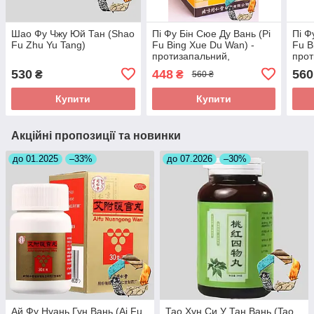
Шао Фу Чжу Юй Тан (Shao
Пі Фу Бін Сюе Ду Вань (Pi
Пі Ф
Fu Zhu Yu Tang)
Fu Bing Xue Du Wan) -
Fu B
протизапальний,
прот
протиалергічний,
прот
530
448
560
₴
₴
560 ₴
протисвербіжний,
прот
антигістамінний
анти
Купити
Купити
Акційні пропозиції та новинки
до 01.2025
–33%
до 07.2026
–30%
Ай Фу Нуань Гун Вань (Ai Fu
Тао Хун Си У Тан Вань (Tao