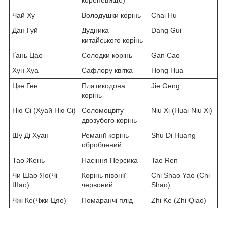
Чай Ху
Володушки корінь
Chai Hu
Дан Гуй
Дудника
Dang Gui
китайського корінь
Ґань Цао
Солодки корінь
Gan Cao
Хун Хуа
Сафлору квітка
Hong Hua
Цзе Ген
Платикодона
Jie Geng
корінь
Ню Сі (Хуай Ню Сі)
Соломоцвіту
Niu Xi (Huai Niu Xi)
двозубого корінь
Шу Ді Хуан
Реманії корінь
Shu Di Huang
оброблений
Тао Жень
Насіння Персика
Tao Ren
Чи Шао Яо(Чі
Корінь півонії
Chi Shao Yao (Chi
Шао)
червоний
Shao)
Чжі Ке(Чжи Цяо)
Помаранчі плід
Zhi Ke (Zhi Qiao)