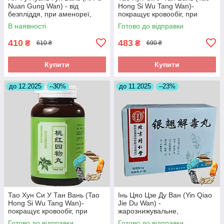
Nuan Gung Wan) - від
Hong Si Wu Tang Wan)-
безпліддя, при аменореї,
покращує кровообіг, при
загрозі викидня
інсульті, головних болях
В наявності
Готово до відправки
410
483
₴
₴
610 ₴
690 ₴
Купити
Купити
до 12.2025
–30%
до 11.2025
–23%
Тао Хун Си У Тан Вань (Tao
Інь Цяо Цзе Ду Ван (Yin Qiao
Hong Si Wu Tang Wan)-
Jie Du Wan) -
покращує кровообіг, при
жарознижувальне,
інсульті, головних болях
протизапальне,антиалергічне
Готово до відправки
Готово до відправки