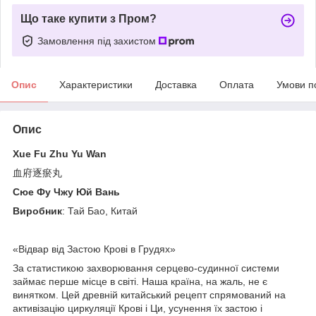
Що таке купити з Пром?
Замовлення під захистом
Опис
Характеристики
Доставка
Оплата
Умови п
Опис
Xue Fu Zhu Yu Wan
血府逐瘀丸
Сюе Фу Чжу Юй Вань
Виробник
: Тай Бао, Китай
«Відвар від Застою Крові в Грудях»
За статистикою захворювання серцево-судинної системи
займає перше місце в світі. Наша країна, на жаль, не є
винятком. Цей древній китайський рецепт спрямований на
активізацію циркуляції Крові і Ци, усунення їх застою і