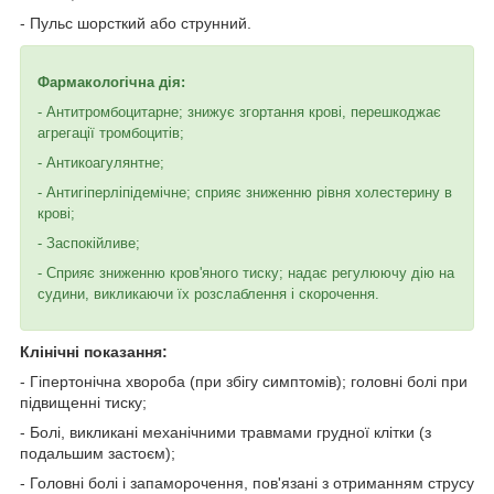
- Пульс шорсткий або струнний.
Фармакологічна дія:
- Антитромбоцитарне; знижує згортання крові, перешкоджає
агрегації тромбоцитів;
- Антикоагулянтне;
- Антигіперліпідемічне; сприяє зниженню рівня холестерину в
крові;
- Заспокійливе;
- Сприяє зниженню кров'яного тиску; надає регулюючу дію на
судини, викликаючи їх розслаблення і скорочення.
Клінічні показання:
- Гіпертонічна хвороба (при збігу симптомів); головні болі при
підвищенні тиску;
- Болі, викликані механічними травмами грудної клітки (з
подальшим застоєм);
- Головні болі і запаморочення, пов'язані з отриманням струсу