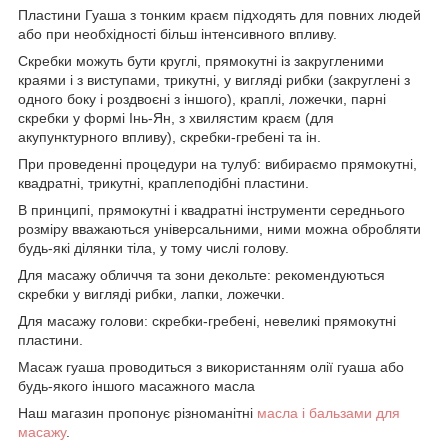
Пластини Гуаша з тонким краєм підходять для повних людей
або при необхідності більш інтенсивного впливу.
Скребки можуть бути круглі, прямокутні із закругленими
краями і з виступами, трикутні, у вигляді рибки (закруглені з
одного боку і роздвоєні з іншого), краплі, ложечки, парні
скребки у формі Інь-Ян, з хвилястим краєм (для
акупунктурного впливу), скребки-гребені та ін.
При проведенні процедури на тулуб: вибираємо прямокутні,
квадратні, трикутні, краплеподібні пластини.
В принципі, прямокутні і квадратні інструменти середнього
розміру вважаються універсальними, ними можна обробляти
будь-які ділянки тіла, у тому числі голову.
Для масажу обличчя та зони декольте: рекомендуються
скребки у вигляді рибки, лапки, ложечки.
Для масажу голови: скребки-гребені, невеликі прямокутні
пластини.
Масаж гуаша проводиться з використанням олії гуаша або
будь-якого іншого масажного масла
Наш магазин пропонує різноманітні
масла і бальзами для
масажу
.