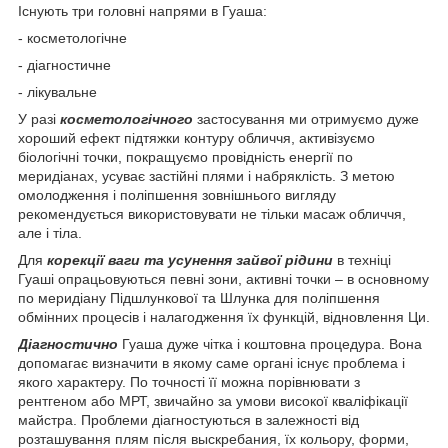
Існують три головні напрями в Гуаша:
- косметологічне
- діагностичне
- лікувальне
У разі
косметологічного
застосування ми отримуємо дуже
хороший ефект підтяжки контуру обличчя, активізуємо
біологічні точки, покращуємо провідність енергії по
меридіанах, усуває застійні плями і набряклість. З метою
омолодження і поліпшення зовнішнього вигляду
рекомендується використовувати не тільки масаж обличчя,
але і тіла.
Для
корекції ваги та усунення зайвої рідини
в техніці
Гуаші опрацьовуються певні зони, активні точки – в основному
по меридіану Підшлункової та Шлунка для поліпшення
обмінних процесів і налагодження їх функцій, відновлення Ци.
Діагностично
Гуаша дуже чітка і коштовна процедура. Вона
допомагає визначити в якому саме органі існує проблема і
якого характеру. По точності її можна порівнювати з
рентгеном або МРТ, звичайно за умови високої кваліфікації
майстра. Проблеми діагностуються в залежності від
розташування плям після выскребания, їх кольору, форми,