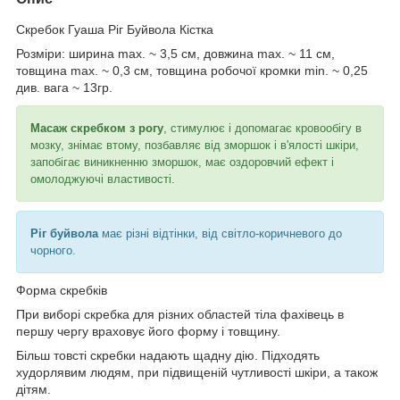
Скребок Гуаша Ріг Буйвола Кістка
Розміри: ширина max. ~ 3,5 см,
довжина max. ~ 11 см,
товщина max. ~ 0,3 см,
товщина робочої кромки min. ~ 0,25
див.
вага ~ 13гр.
Масаж скребком з рогу
, стимулює і допомагає кровообігу в
мозку, знімає втому, позбавляє від зморшок і в'ялості шкіри,
запобігає виникненню зморшок, має оздоровчий ефект і
омолоджуючі властивості.
Ріг буйвола
має різні відтінки, від світло-коричневого до
чорного.
Форма скребків
При виборі скребка для різних областей тіла фахівець в
першу чергу враховує його форму і товщину.
Більш товсті скребки надають щадну дію. Підходять
худорлявим людям, при підвищеній чутливості шкіри, а також
дітям.