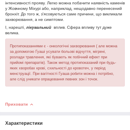
інтенсивності прояву. Легко можна побачити наявність каменів
у Жовчному Міхурі або, наприклад, нещодавно перенесений
бронхіт. До того ж, з'ясовуються саме причини, що викликали
захворювання, а не симптоми.
І, нарешті,
лікувальний
вплив. Сфера впливу тут дуже
велика.
Протипоказаннями є - онкологічні захворювання ( але можна
за допомогою Гуаші усувати больові відчуття, мігрені,
розлади травлення, які бувають як побічний ефект при
прийомі препаратів). Також метод протипоказаний при будь-
яких хворобах крові, схильності до кровотеч, у період
менструації. При вагітності Гуаша робити можна і потрібно,
але слід уникати опрацювання певних зон і точок.
Приховати
Характеристики