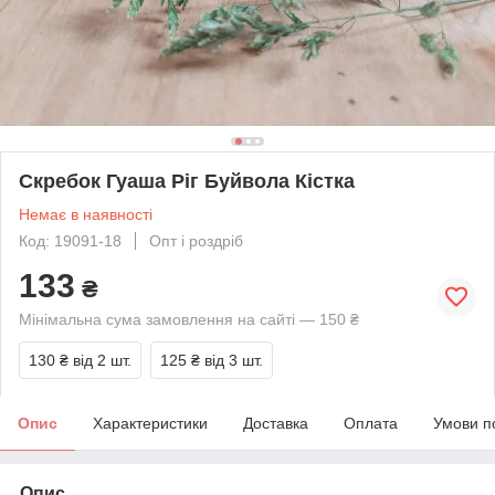
Скребок Гуаша Ріг Буйвола Кістка
Немає в наявності
Код: 19091-18
Опт і роздріб
133
₴
Мінімальна сума замовлення на сайті — 150 ₴
130 ₴
від 2 шт.
125 ₴
від 3 шт.
Опис
Характеристики
Доставка
Оплата
Умови п
Опис