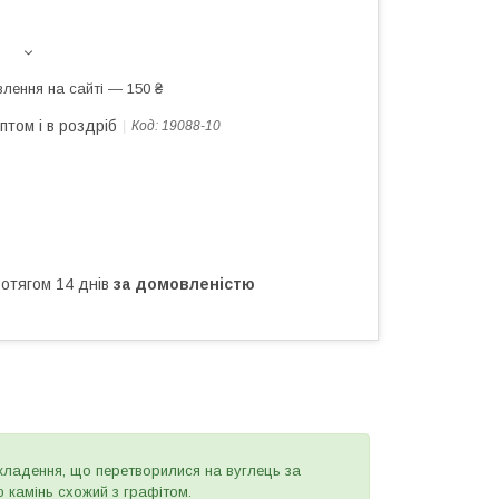
лення на сайті — 150 ₴
птом і в роздріб
Код:
19088-10
ротягом 14 днів
за домовленістю
ідкладення, що перетворилися на вуглець за
ю камінь схожий з графітом.