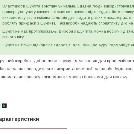
Властивості шунгіта воістину унікальні. Здавна люди використовувал
привернуло увагу вчених, які змогли науково підтвердити його велик
використовують в якісних фільтрів для води, в різних массажерах, в 
роблять прикраси з шунгита. Такі вироби надають сприятливу дію на 
Шунгіт не має протипоказань. Вироби з шунгита можна носити і дітям, 
різного віку.
Шунгіт не тільки відновлює здоров'я, але і очищає ауру, гармонізує е
ручний шкребок, добре лягає в руку, ідеально як для професійного
асаж гуаша проводиться з використанням олії гуаша або будь-яко
аш магазин пропонує різноманітні
масла і бальзами для масажу
.
арактеристики