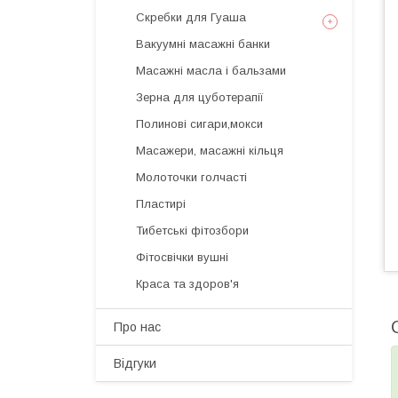
Скребки для Гуаша
Вакуумні масажні банки
Масажні масла і бальзами
Зерна для цуботерапії
Полинові сигари,мокси
Масажери, масажні кільця
Молоточки голчасті
Пластирі
Тибетські фітозбори
Фітосвічки вушні
Краса та здоров'я
Про нас
Відгуки