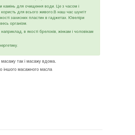
и камінь для очищення води. Це з часом і
у користь для всього живого.В наш час шунгіт
якості захисних пластин в гаджетах. Ювеліри
весь організм.
наприклад, в якості брелоків, жінкам і чоловікам
нергетику.
 масажу так і масажу вдома.
го іншого масажного масла