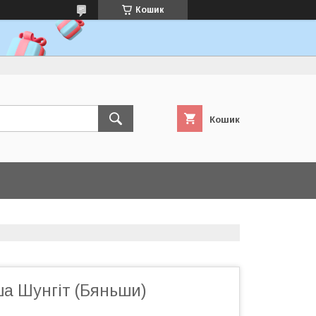
Кошик
Кошик
ша Шунгіт (Бяньши)