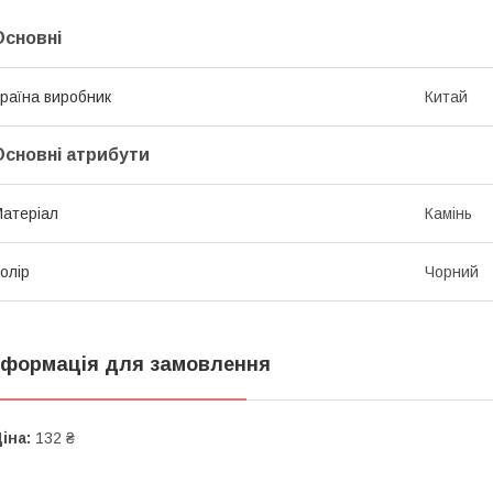
Основні
раїна виробник
Китай
Основні атрибути
атеріал
Камінь
олір
Чорний
нформація для замовлення
іна:
132 ₴