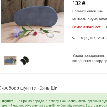
132 ₴
Показати оптові ціни
Мінімальна сума замов
Немає в наявності
О
+380 (99) 514-82-31
повернення товару п
Скребок з шунгіта -Бянь Ши.
Шунгіт
– це гірська порода, в основу якої колись лягли органічні в
довгий час перебування на великій глибині під землею. За структуро