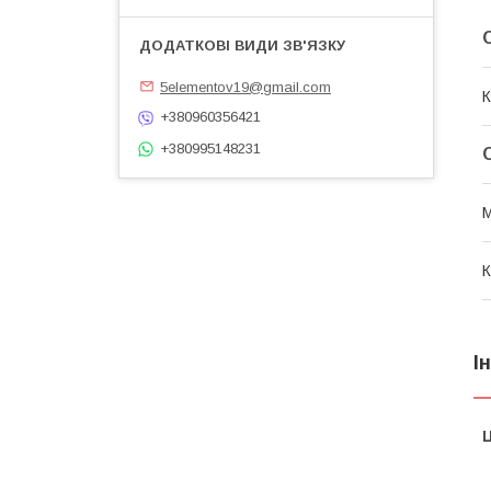
5elementov19@gmail.com
К
+380960356421
+380995148231
М
К
І
Ц