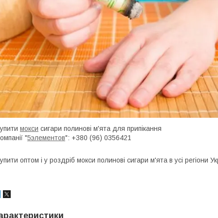
Купити
мокси
сигари полинові м'ята для припікання
омпанії "
5элементов
": +380 (96) 0356421
упити оптом і у роздріб мокси полинові сигари м'ята в усі регіони Ук
арактеристики