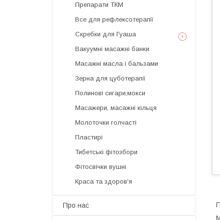
Препарати ТКМ
Все для рефлексотерапії
Скребки для Гуаша
Вакуумні масажні банки
Масажні масла і бальзами
Зерна для цуботерапії
Полинові сигари,мокси
Масажери, масажні кільця
Молоточки голчасті
Пластирі
Тибетські фітозбори
Фітосвічки вушні
Краса та здоров'я
П
Про нас
М