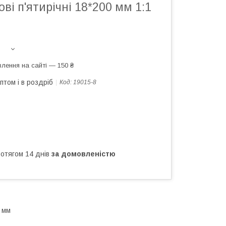
ві п'ятирічні 18*200 мм 1:1
лення на сайті — 150 ₴
птом і в роздріб
Код:
19015-8
ротягом 14 днів
за домовленістю
 мм