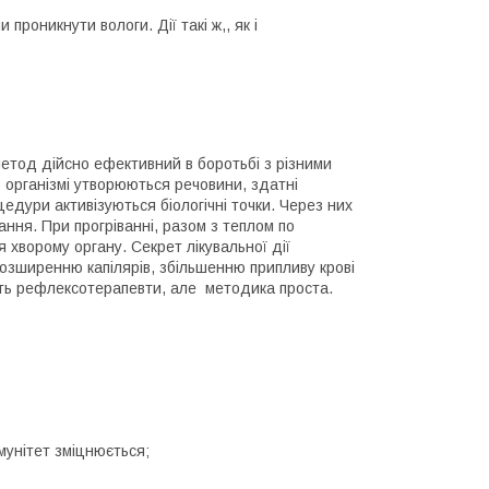
роникнути вологи. Дії такі ж,, як і
 метод дійсно ефективний в боротьбі з різними
 організмі утворюються речовини, здатні
едури активізуються біологічні точки. Через них
ння. При прогріванні, разом з теплом по
 хворому органу. Секрет лікувальної дії
є розширенню капілярів, збільшенню припливу крові
ять рефлексотерапевти, але методика проста.
імунітет зміцнюється;