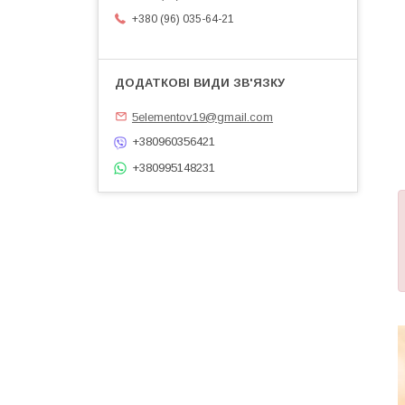
+380 (96) 035-64-21
5elementov19@gmail.com
+380960356421
+380995148231