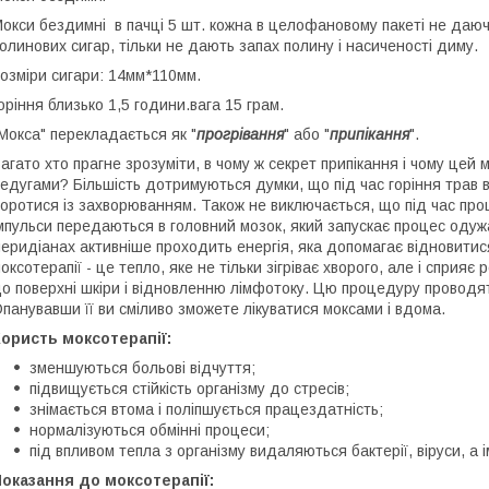
окси бездимні в пачці 5 шт. кожна в целофановому пакеті не даючи п
олинових сигар, тільки не дають запах полину і насиченості диму.
озміри сигари: 14мм*110мм.
оріння близько 1,5 години.вага 15 грам.
Мокса" перекладається як "
прогрівання
" або "
припікання
".
агато хто прагне зрозуміти, в чому ж секрет припікання і чому цей
едугами? Більшість дотримуються думки, що під час горіння трав в
оротися із захворюванням. Також не виключається, що під час проц
мпульси передаються в головний мозок, який запускає процес одужа
еридіанах активніше проходить енергія, яка допомагає відновитися
оксотерапії - це тепло, яке не тільки зігріває хворого, але і сприя
о поверхні шкіри і відновленню лімфотоку. Цю процедуру провод
панувавши її ви сміливо зможете лікуватися моксами і вдома.
ористь моксотерапії:
зменшуються больові відчуття;
підвищується стійкість організму до стресів;
знімається втома і поліпшується працездатність;
нормалізуються обмінні процеси;
під впливом тепла з організму видаляються бактерії, віруси, а 
оказання до моксотерапії: