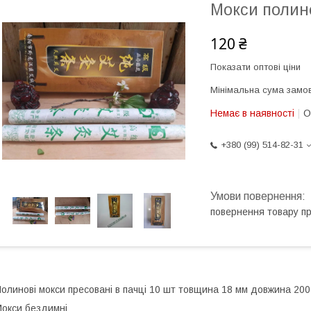
Мокси полино
120 ₴
Показати оптові ціни
Мінімальна сума замов
Немає в наявності
О
+380 (99) 514-82-31
повернення товару п
олинові мокси пресовані в пачці 10 шт товщина 18 мм довжина 200
окси бездимні