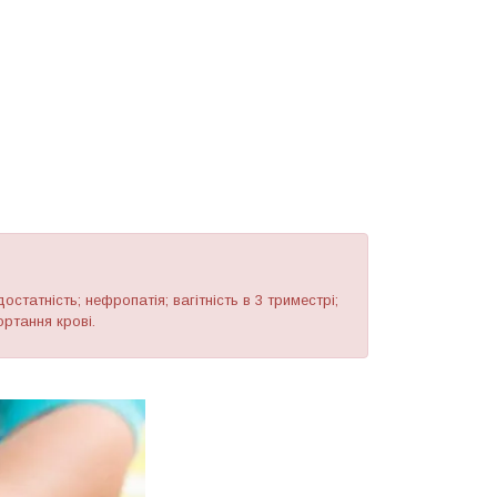
остатність; нефропатія; вагітність в 3 триместрі;
ртання крові.