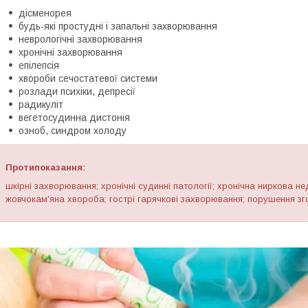
дісменорея
будь-які простудні і запальні захворювання
неврологічні захворювання
хронічні захворювання
епілепсія
хвороби сечостатевої системи
розлади психіки, депресії
радикуліт
вегетосудинна дистонія
озноб, синдром холоду
Протипоказання:
шкірні захворювання; хронічні судинні патології; хронічна ниркова нед
жовчокам'яна хвороба; гострі гарячкові захворювання; порушення зго