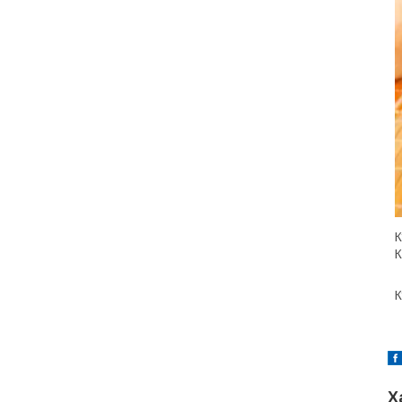
К
К
Х