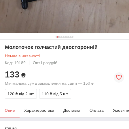
Молоточок голчастий двосторонній
Немає в наявності
Код: 19189
Опт і роздріб
133
₴
Мінімальна сума замовлення на сайті — 150 ₴
120 ₴
від 2 шт.
110 ₴
від 5 шт.
Опис
Характеристики
Доставка
Оплата
Умови п
Опис