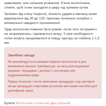
невеликим, але сильним розмахом. Б'ючи молоточком,
стежте, щоб голки заходили в шкіру під прямим кутом.
Залежно від стану пацієнта, кількість ударів в хвилину може
варіюватися від 30 до 120, причому починати потрібно з
мінімальної швидкості проникнення.
Удар молоточка повинен бути різким, після чого інструмент,
не затримуючись, піднімається вгору. У разі необхідності,
голки можуть занурюватися в товщу тургору на глибину 1-1,5
мм.
Запобіжні заходи
Не рекомендується використовувати молоточок в разі
виникнення високої температури, на місці розташування
родимок, бородавок і ділянок з пухлинами або
подразненнями шкіри.
Перед початком і після закінчення процедури слід протерти
місце процедури спиртовим розчином або іншим засобом для
дезінфекції шкіри.
Купити
Молоточок голчастий двосторонній