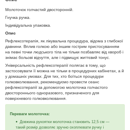
Молоточок голчастий двосторонній.
Гнучка ручка.
Індивідуальна упаковка.
Опис
Рефлексотерапія, як лікувальна процедура, відома з глибокої
давнини. Вплив голкою або іншим гострим пристосуванням
на певні точки людського тіла не тільки позбавляє від хвороб і
знімає больові відчуття, але і підвищує життєвий тонус.
Універсальність рефлексотерапії полягає в тому, що
застосовувати її можна не тільки в процедурних кабінетах, а й
у домашніх умовах. Для тих, хто боїться процедури
голковколювання, рекомендуємо провести сеанс
рефлексотерапії за допомогою молоточка голчастого
двостороннього одноразового, призначеного для
поверхневого голковколювання.
Переваги молоточка:
Довжина рукоятки молоточка становить 12,5 см —
такий розмір дозволяє зручно охоплювати ручку і