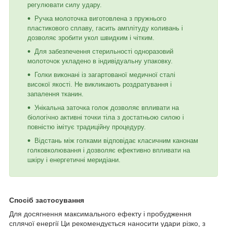
регулювати силу удару.
Ручка молоточка виготовлена з пружнього
пластикового сплаву, гасить амплітуду коливань і
дозволяє зробити укол швидким і чітким.
Для забезпечення стерильності одноразовий
молоточок укладено в індивідуальну упаковку.
Голки виконані із загартованої медичної сталі
високої якості. Не викликають роздратування і
запалення тканин.
Унікальна заточка голок дозволяє впливати на
біологічно активні точки тіла з достатньою силою і
повністю імітує традиційну процедуру.
Відстань між голками відповідає класичним канонам
голковколювання і дозволяє ефективно впливати на
шкіру і енергетичні меридіани.
Спосіб застосування
Для досягнення максимального ефекту і пробудження
сплячої енергії Ци рекомендується наносити удари різко, з