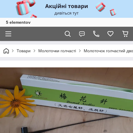
5 elementov
Товари
Молоточки голчасті
Молоточок голчастий дв