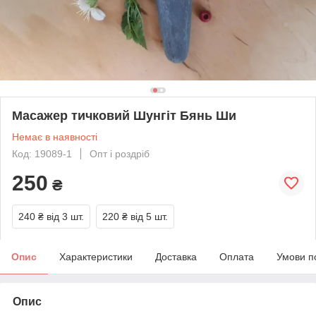
Масажер тичковий Шунгіт Бянь Ши
Немає в наявності
Код: 19089-1
Опт і роздріб
250
₴
240 ₴
від 3 шт.
220 ₴
від 5 шт.
Опис
Характеристики
Доставка
Оплата
Умови п
Опис