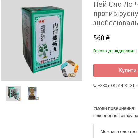
Ней Сяо Ло Ч
противірусну
знеболюваль
560 ₴
Готово до відправки
Купити
+380 (99) 514-82-31
повернення товару п