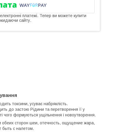
 електронні платежі. Тепер ви можете купити
окидаючи сайту.
сування
одить токсини, усуває набряклість.
дить до застою Рідини та перетворення її у
аті чого формуються ущільнення і новоутворення.
 обеих сторон шеи, отечность, ощущение жара,
т быть с налетом.