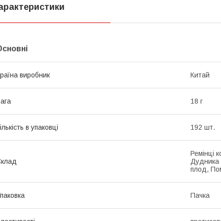
арактеристики
Основні
раїна виробник
Китай
ага
18 г
ількість в упаковці
192 шт.
Ремінці к
Склад
Дудника 
плод, По
паковка
Пачка