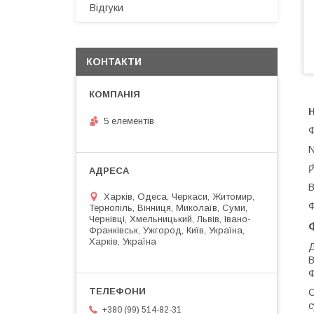
Відгуки
КОНТАКТИ
5 елементів
Ф
N
В
Харків, Одеса, Черкаси, Житомир,
Ф
Тернопіль, Вінниця, Миколаїв, Суми,
Чернівці, Хмельницький, Львів, Івано-
Франківськ, Ужгород, Київ, Україна,
Харків, Україна
Д
В
Ф
С
с
+380 (99) 514-82-31