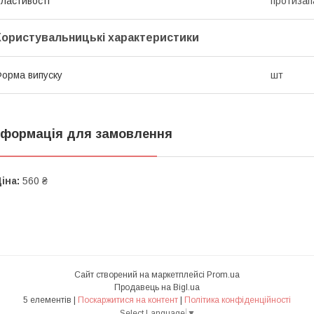
ластивості
протизап
Користувальницькі характеристики
орма випуску
шт
нформація для замовлення
іна:
560 ₴
Сайт створений на маркетплейсі
Prom.ua
Продавець на Bigl.ua
5 елементів |
Поскаржитися на контент
|
Політика конфіденційності
Select Language
▼