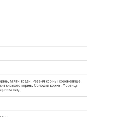
орінь, М'яти трави, Ревеня корінь і кореневище,
китайського корінь, Солодки корінь, Форзиції
мірника плід