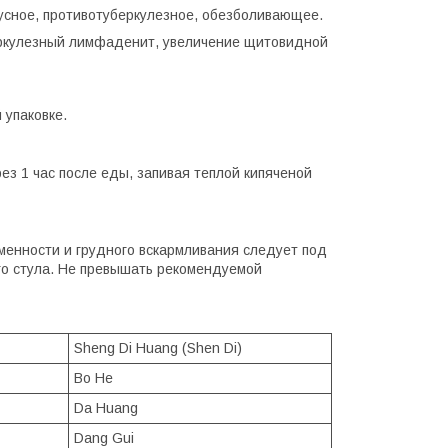
усное, противотуберкулезное, обезболивающее.
еркулезный лимфаденит, увеличение щитовидной
 упаковке.
рез 1 час после еды, запивая теплой кипяченой
еменности и грудного вскармливания следует под
го стула. Не превышать рекомендуемой
Sheng Di Huang (Shen Di)
Bo He
Da Huang
Dang Gui