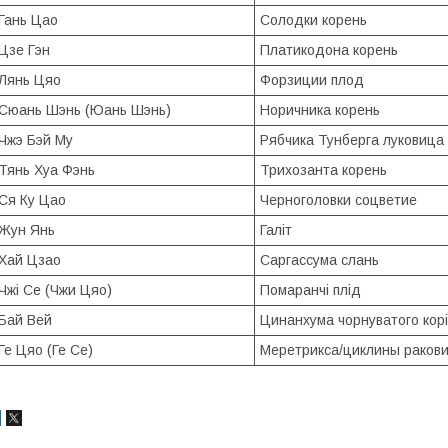
Гань Цао
Солодки корень
Цзе Гэн
Платикодона корень
Лянь Цяо
Форзиции плод
Сюань Шэнь (Юань Шэнь)
Норичника корень
Чжэ Бэй Му
Рябчика Тунберга луковица
Тянь Хуа Фэнь
Трихозанта корень
Ся Ку Цао
Черноголовки соцветие
Жун Янь
Галіт
Хай Цзао
Саргассума слань
Чжі Се (Чжи Цяо)
Помаранчі плід
Бай Вей
Цинанхума чорнуватого кор
Ге Цяо (Ге Се)
Меретрикса/циклины раков