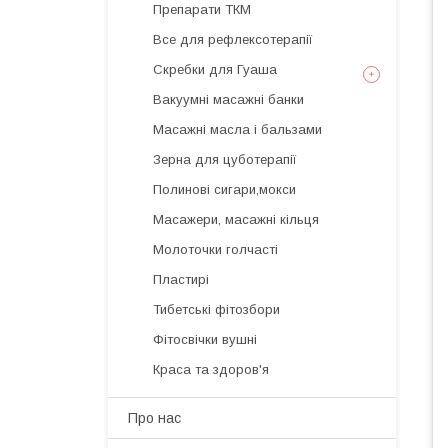
Препарати ТКМ
Все для рефлексотерапії
Скребки для Гуаша
Вакуумні масажні банки
Масажні масла і бальзами
Зерна для цуботерапії
Полинові сигари,мокси
Масажери, масажні кільця
Молоточки голчасті
Пластирі
Тибетські фітозбори
Фітосвічки вушні
Краса та здоров'я
Про нас