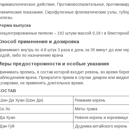
армакологическое действие. Противовоспалительное, противовир
линические показания. Скрофулезные флегматические узлы, туб
елезы.
Форма выпуска
онцентрированные пилюли – 192 штуки массой 0,18 г в блистерной
Способ применения и дозировка
ринимают внутрь по 4-8 штук 3 раза в день за 30 минут до или че
одой, либо по назначению врача
Меры предосторожности и особые указания
ринимать пропись, в состав которой входит ревень, во время бер
аблюдением врача. Прекратите прием в случае диареи или жидко
озировки, не применять длительное время.
СОСТАВ
Шэн Ди Хуан (Шэн Ди)
Ремании корень
Бо Хэ
Мяты трава
Да Хуан
Ревеня корень и корневище
Дан Гуй
Дудника китайского корень