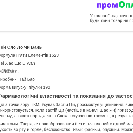
У компанії підключені
будь-який товар не п
Ней Сяо Ло Чи Вань
ормула П'яти Елементів 1623
ei Xiao Luo Li Wan
内消瘰疬丸
иробник: Тай Бао
орма випуску: пігулки 192
Фармакологічні властивості та показання до засто
ія з точки зору ТКМ. Усуває Застій Ци, розсмоктує ущільнення, вив
икористовується, коли застій Ци (частіше в каналі Шао Ян) призво
легму, а також народженню Спека і скупченню токсинів, в результ
имптомы. Твердые новообразования без изъязвлений с одной или
ухость во рту и горле, беспокойство. Язык красный, опухший. Може