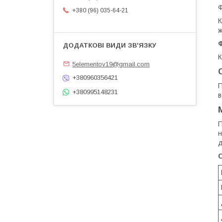
Ф
+380 (96) 035-64-21
К
ж
К
5elementov19@gmail.com
+380960356421
П
+380995148231
в
П
н
д