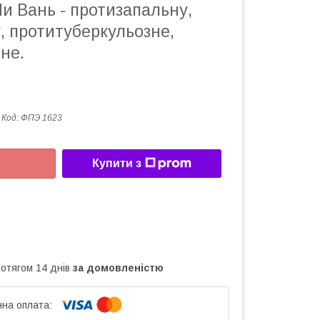
и Вань - протизапальну,
, протитуберкульозне,
не.
Код:
ФПЭ 1623
Купити з
ротягом 14 днів
за домовленістю