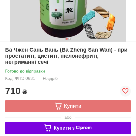
Ба Чжен Сань Вань (Ba Zheng San Wan) - при
простатиті, циститі, пієлонефриті,
нетриманні сечі
Готово до відправки
Код: ФПЭ 0631
Роздріб
710
₴
Купити
або
Купити з