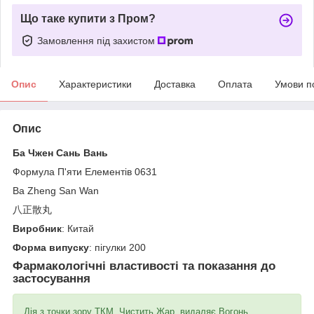
Що таке купити з Пром?
Замовлення під захистом
Опис
Характеристики
Доставка
Оплата
Умови п
Опис
Ба Чжен Сань Вань
Формула П'яти Елементів 0631
Ba Zheng San Wan
八正散丸
Виробник
: Китай
Форма випуску
: пігулки 200
Фармакологічні властивості та показання до
застосування
Дія з точки зору ТКМ. Чистить Жар, видаляє Вогонь.