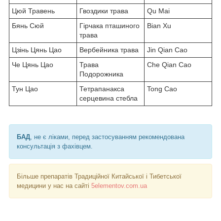
Цюй Травень
Гвоздики трава
Qu Mai
Бянь Сюй
Гірчака пташиного
Bian Xu
трава
Цзінь Цянь Цао
Вербейника трава
Jin Qian Cao
Че Цянь Цао
Трава
Che Qian Cao
Подорожника
Тун Цао
Тетрапанакса
Tong Cao
серцевина стебла
БАД
, не є ліками, перед застосуванням рекомендована
консультація з фахівцем.
Більше препаратів Традиційної Китайської і Тибетської
медицини у нас на сайті
5elementov.com.ua