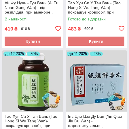
Ай Фу Нуань Гун Вань (Ai Fu
Тао Хун Си У Тан Вань (Tao
Nuan Gung Wan) - від
Hong Si Wu Tang Wan)-
безпліддя, при аменореї,
покращує кровообіг, при
загрозі викидня
інсульті, головних болях
В наявності
Готово до відправки
410
483
₴
₴
610 ₴
690 ₴
Купити
Купити
до 12.2025
–30%
до 11.2025
–23%
Тао Хун Си У Тан Вань (Tao
Інь Цяо Цзе Ду Ван (Yin Qiao
Hong Si Wu Tang Wan)-
Jie Du Wan) -
покращує кровообіг, при
жарознижувальне,