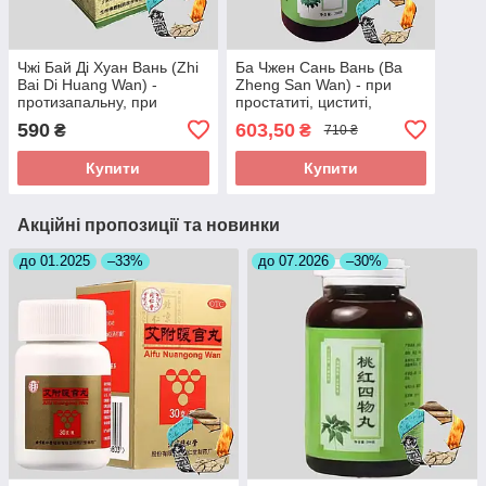
Чжі Бай Ді Хуан Вань (Zhi
Ба Чжен Сань Вань (Ba
Bai Di Huang Wan) -
Zheng San Wan) - при
протизапальну, при
простатиті, циститі,
циститі, пієлонефриті,
пієлонефриті, нетриманні
590
603,50
₴
₴
710 ₴
простатиті
сечі
Купити
Купити
Акційні пропозиції та новинки
до 01.2025
–33%
до 07.2026
–30%