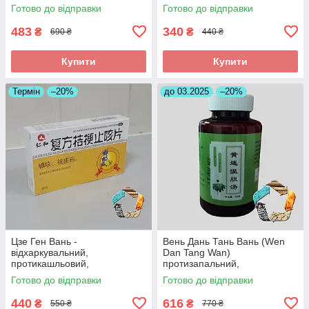
інсульті, головних болях
протизапальне,антиалергічне
Готово до відправки
Готово до відправки
483
340
₴
₴
690 ₴
440 ₴
Купити
Купити
Термін
–20%
до 03.2025
–20%
Цзе Ген Вань -
Вень Дань Тань Вань (Wen
відхаркувальний,
Dan Tang Wan)
протикашльовий,
протизапальний,
протизапальний
знеболюючий, при
Готово до відправки
Готово до відправки
холециститі
440
616
₴
₴
550 ₴
770 ₴