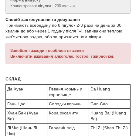
Форма випуску
Концентровані пігулки - 200 кульки.
Спосіб застосування та дозування
Приймають всередину по 8 пігулок 2-3 рази на день за 30
хвилин до або через 1 годину після їжі, запиваючи теплою
кип'яченою водою, або за призначенням лікаря.
Запобіжні заходи і особливі вказівки
Виключити вживання алкоголю, гострої і жирної їжі.
СКЛАД
Да Хуан
Ревеня корынь и
Da Huang
корневище
Гань Цао
Солодки корынь
Gan Cao
Хуан Бай (Хуан
Кора оксамиту
Huang Bai (Huang
Бо)
Bo)
Лі Чжі (Шань Лі
Гарденії плід
Zhi Zi (Shan Zhi Zi)
Чжі)