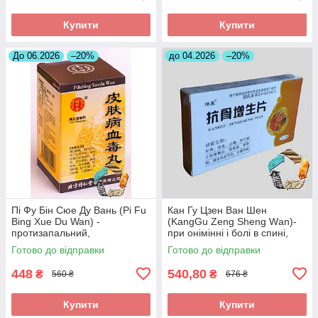
Купити
Купити
До 06.2026
–20%
до 04.2026
–20%
Пі Фу Бін Сюе Ду Вань (Pi Fu
Кан Гу Цзен Ван Шен
Bing Xue Du Wan) -
(KangGu Zeng Sheng Wаn)-
протизапальний,
при онімінні і болі в спині,
протиалергічний,
остеохондрозі, радикуліті,
Готово до відправки
Готово до відправки
протисвербіжний,
протрузії
антигістамінний
448
540,80
₴
₴
560 ₴
676 ₴
Купити
Купити