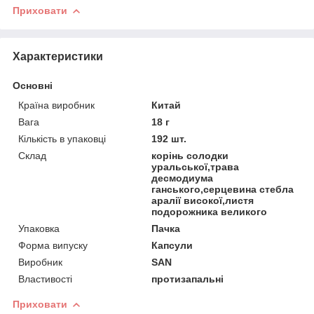
Приховати
Характеристики
Основні
Країна виробник
Китай
Вага
18 г
Кількість в упаковці
192 шт.
Склад
корінь солодки
уральської,трава
десмодиума
ганського,серцевина стебла
аралії високої,листя
подорожника великого
Упаковка
Пачка
Форма випуску
Капсули
Виробник
SAN
Властивості
протизапальні
Приховати