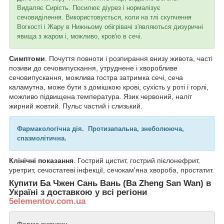
Видаляє Сирість. Посилює діурез і нормалізує
сечовиділення. Використовується, коли на тлі скупчення
Вогкості і Жару в Нижньому обігрівачі з'являються дизуричні
явища з жаром і, можливо, кров'ю в сечі.
Симптоми
. Почуття повноти і розпирання внизу живота, часті
позиви до сечовипускання, утруднене і хворобливе
сечовипускання, можлива гостра затримка сечі, сеча
каламутна, може бути з домішкою крові, сухість у роті і горлі,
можливо підвищена температура. Язик червоний, наліт
жирний жовтий. Пульс частий і слизький.
Фармакологічна дія. Протизапальна, знеболююча,
спазмолітична.
Клінічні показання
. Гострий цистит, гострий пієлонефрит,
уретрит, сечостатеві інфекції, сечокам'яна хвороба, простатит.
Купити
Ба Чжен Сань Вань (Ba Zheng San Wan)
в
Україні з доставкою у всі регіони
5elementov.com.ua