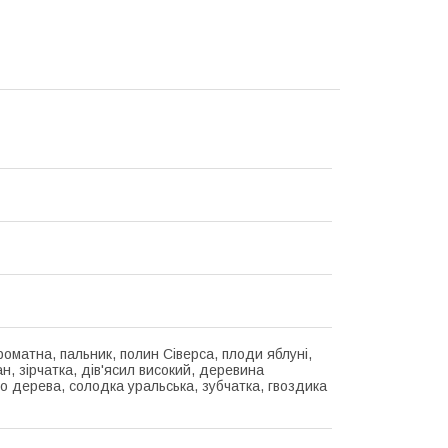
роматна, пальник, полин Сіверса, плоди яблуні,
н, зірчатка, дів'ясил високий, деревина
го дерева, солодка уральська, зубчатка, гвоздика