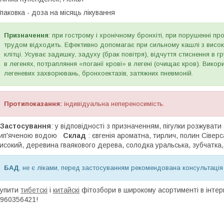
паковка - доза на місяць лікування
Призначення
: при гострому і хронічному бронхіті, при порушенні про
трудом відходить. Ефективно допомагає при сильному кашлі з висок
клітці. Усуває задишку, задуху (брак повітря), відчуття стиснення в гр
в легенях, потрапляння «поганії крові» в легені (очищає кров). Вико
легеневих захворювань, бронхоектазів, затяжних пневмоній.
Протипоказання:
індивідуальна непереносимість.
Застосування
: у відповідності з призначенням, пігулки розжуват
кип'яченою водою
Склад
: євгенія ароматна, тирлич, полин Сіверс
исокий, деревина гваякового дерева, солодка уральська, зубчатка
БАД
, не є ліками, перед застосуванням рекомендована консультація
Купити
тибетскі
і
китайскі
фітозбори в широкому асортименті в інтер
960356421!