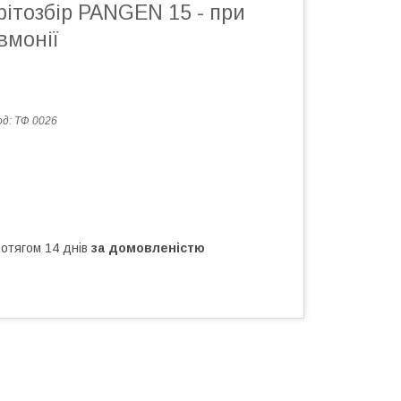
ітозбір PANGEN 15 - при
вмонії
од:
ТФ 0026
ротягом 14 днів
за домовленістю