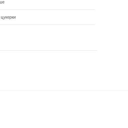
аше
 цукерки