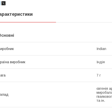
арактеристики
Основні
иробник
Indian
раїна виробник
Індія
ага
7 г
євгенія а
миробала
Склад
гваяково
та ін.