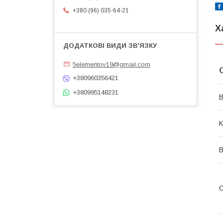
+380 (96) 035-64-21
Х
5elementov19@gmail.com
+380960356421
+380995148231
В
К
В