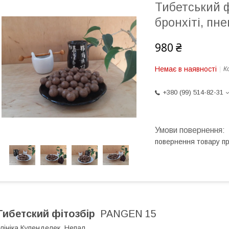
Тибетський ф
бронхіті, пне
980 ₴
Немає в наявності
К
+380 (99) 514-82-31
повернення товару п
Тибетский фітозбір
PANGEN 15
лініка Купенделек, Непал