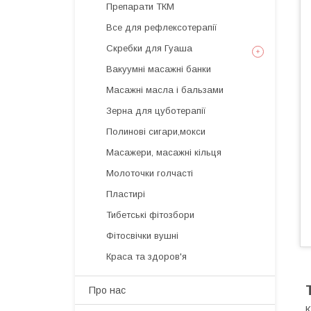
Препарати ТКМ
Все для рефлексотерапії
Скребки для Гуаша
Вакуумні масажні банки
Масажні масла і бальзами
Зерна для цуботерапії
Полинові сигари,мокси
Масажери, масажні кільця
Молоточки голчасті
Пластирі
Тибетські фітозбори
Фітосвічки вушні
Краса та здоров'я
Про нас
К