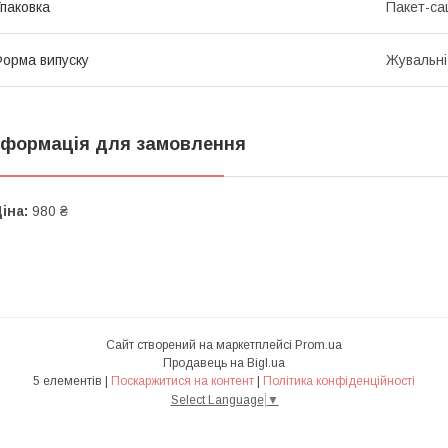
паковка
Пакет-с
орма випуску
Жувальні
нформація для замовлення
іна:
980 ₴
Сайт створений на маркетплейсі
Prom.ua
Продавець на Bigl.ua
5 елементів |
Поскаржитися на контент
|
Політика конфіденційності
Select Language
▼