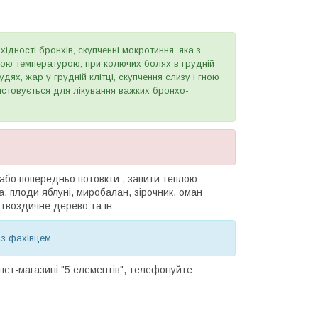
хідності бронхів, скупченні мокротиння, яка з
ою температурою, при колючих болях в грудній
удях, жар у грудній клітці, скупчення слизу і гною
ристовується для лікування важких бронхо-
и або попередньо потовкти , запити теплою
а, плоди яблуні, миробалан, зірочник, оман
, гвоздичне дерево та ін
 з фахівцем.
нет-магазині "5 елементів", телефонуйте