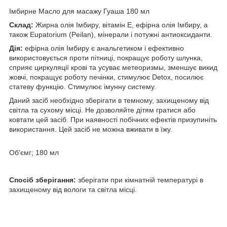
Імбирне Масло для масажу Гуаша 180 мл
Склад:
Жирна олія Імбиру, вітамін Е, ефірна олія Імбиру, а
також Eupatorium (Peilan), мінерали і потужні антиоксиданти.
Дія:
ефірна олія Імбиру є анальгетиком і ефективно
використовується проти пітниці, покращує роботу шлунка,
сприяє циркуляції крові та усуває метеоризмы, зменшує викид
жовчі, покращує роботу печінки, стимулює Detox, посилює
статеву функцію. Стимулює імунну систему.
Даний засіб необхідно зберігати в темному, захищеному від
світла та сухому місці. Не дозволяйте дітям гратися або
ковтати цей засіб. При наявності побічних ефектів призупиніть
використання. Цей засіб не можна вживати в їжу.
Об'ємг; 180 мл
Спосіб зберігання:
зберігати при кімнатній температурі в
захищеному від вологи та світла місці.