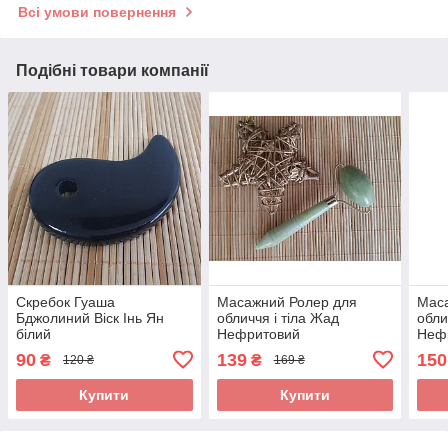
Всі умови повернення
Подібні товари компанії
Скребок Гуаша
Масажний Ролер для
Мас
Бджолиний Віск Інь Ян
обличчя і тіла Жад
обли
білий
Нефритовий
Неф
Односторонній
90
139
150
₴
₴
120 ₴
169 ₴
Купити
Купити