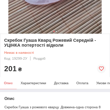
Скребок Гуаша Кварц Рожевий Середній -
УЦІНКА потертості відколи
Немає в наявності
Код: 19299-2У
Роздріб
201
₴
Опис
Характеристики
Доставка
Оплата
Умови п
Опис
Скребок Гуаша з рожевого кварцу. Довжина-одна сторона 8