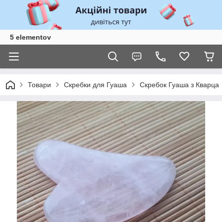
5 elementov
Товари
Скребки для Гуаша
Скребок Гуаша з Кварца