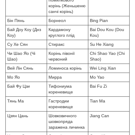
помилкового
корінь (Женьшеню
санчі корінь)
Бін Пянь
Борнеол
Bing Pian
Бай Доу Коу (Днз
Кардамону
Bai Dou Kou (Dou
Коу)
круглого плід
Kou)
Су Хе Сян
Стиракс
Su He Xiang
Чи Шао Яо (Чі
Корінь півонії
Chi Shao Yao (Chi
Шао)
червоний
Shao)
Вей Лін Сянь
Ломиноса корінь
Wei Ling Xian
Мо Яо
Мирра
Mo Yao
Бай Фу Цзи
Тифониума
Bai Fu Zi
кореневище
Тянь Ма
Гастродии
Tian Ma
кореневище
Цзян Цань
Шовковичного
Jiang Can
шовкопряда
заражена личинка