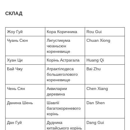
СКЛАД
Жоу Гуй
Кора Коричника
Rou Gui
Чуань Сюн
Лигустикума
Chuan Xiong
чюаньсюн
кореневище
Хуан Ци
Корінь Астрагала
Huang Qi
Бай Чжу
Атрактілодеса
Bai Zhu
большеголового
кореневище
Чень Сян
Аквиларии
Chen Xiang
деревина
Данина Шень
Шавлії
Dan Shen
багатокореневого
корінь
Дан Гуй
Дудника
Dang Gui
китайського корінь