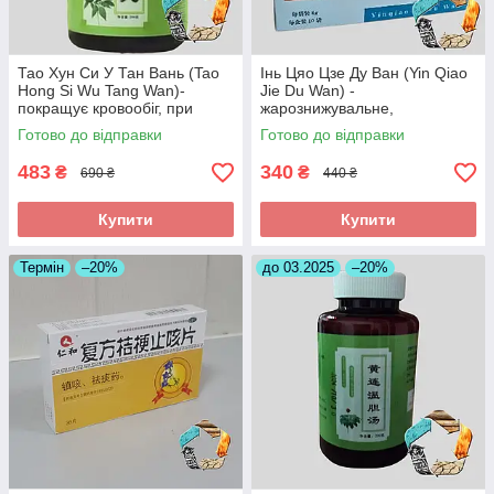
Тао Хун Си У Тан Вань (Tao
Інь Цяо Цзе Ду Ван (Yin Qiao
Hong Si Wu Tang Wan)-
Jie Du Wan) -
покращує кровообіг, при
жарознижувальне,
інсульті, головних болях
протизапальне,антиалергічне
Готово до відправки
Готово до відправки
483
340
₴
₴
690 ₴
440 ₴
Купити
Купити
Термін
–20%
до 03.2025
–20%