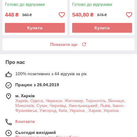
протиалергічний,
остеохондрозі, радикуліті,
Готово до відправки
Готово до відправки
протисвербіжний,
протрузії
антигістамінний
448
540,80
₴
₴
560 ₴
676 ₴
Купити
Купити
Показати ще
Про нас
100% позитивних з 44 відгуків за рік
Працює з 26.04.2019
м. Харків
Харків, Одеса, Черкаси, Житомир, Тернопіль, Вінниця,
Миколаїв, Суми, Чернівці, Хмельницький, Львів, Івано-
Франківськ, Ужгород, Київ, Україна , Харків, Україна
Контакти
Сьогодні вихідний