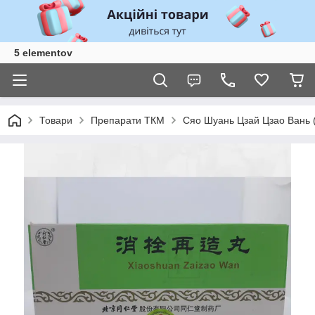
5 elementov
Товари
Препарати ТКМ
Сяо Шуань Цзай Цзао Вань (X