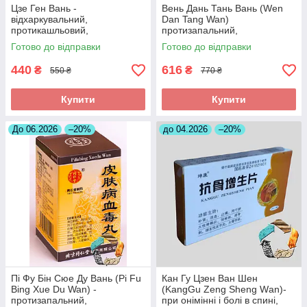
Цзе Ген Вань -
Вень Дань Тань Вань (Wen
відхаркувальний,
Dan Tang Wan)
протикашльовий,
протизапальний,
протизапальний
знеболюючий, при
Готово до відправки
Готово до відправки
холециститі
440
616
₴
₴
550 ₴
770 ₴
Купити
Купити
До 06.2026
–20%
до 04.2026
–20%
Пі Фу Бін Сюе Ду Вань (Pi Fu
Кан Гу Цзен Ван Шен
Bing Xue Du Wan) -
(KangGu Zeng Sheng Wаn)-
протизапальний,
при онімінні і болі в спині,