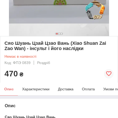
Сяо Шуань Цзай Цзао Вань (Xiao Shuan Zai
Zao Wan) - інсульт і його наслідки
Немає в наявності
Код: ФПЭ 0839
Роздріб
470
₴
Опис
Характеристики
Доставка
Оплата
Умови п
Опис
Сяо Шуань Цзай Цзао Вань