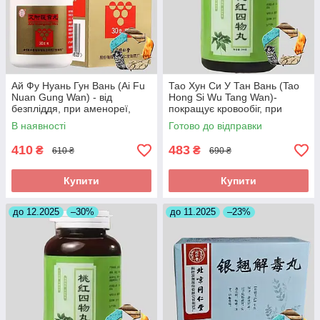
Ай Фу Нуань Гун Вань (Ai Fu
Тао Хун Си У Тан Вань (Tao
Nuan Gung Wan) - від
Hong Si Wu Tang Wan)-
безпліддя, при аменореї,
покращує кровообіг, при
загрозі викидня
інсульті, головних болях
В наявності
Готово до відправки
410
483
₴
₴
610 ₴
690 ₴
Купити
Купити
до 12.2025
–30%
до 11.2025
–23%