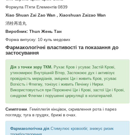
Формула П'яти Елементів 0839
Xiao Shuan Zai Zao Wan , Xiaoshuan Zaizao Wan
消栓再造丸
Виробник: Thun Жень Тан
Форма випуску: 10 куль медових
Фармакологічні властивості та показання до
застосування
Дія з точки зору ТКМ.
Рухає Кров і усуває Застій Крові,
утихомирює Внутрішній Вітер, Заспокоює дух і активізує
провідність меридіанів, зміцнює Ци і живить Кров, усуває
Вогкість і Флегму, тонізує і живить Печінку і Нирки.
Використовується при Порожнечі Ци і Крові, застої Ци і Крові,
синдромі Флегми і порушенні циркуляції в колатералей.
Симптоми
. Геміплегія кінцівок, скривлення рота і парез
погляду, туга в грудях, брижі в очах.
Фармакологічна дія
.Стимулює кровообіг, знижує ризик
тромбоутворення.