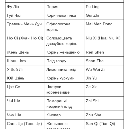
Фу Лін
Пория
Fu Ling
Гуй Чжі
Коричника гілка
Gui Zhi
Травень Мень Дун
Офиопогона
Mai Men Dong
корінь
Ню Сі (Хуай Ню Сі)
Соломоцвета
Niu Xi (Huai Niu Xi)
двозубою корінь
Жень Шень
Корінь женьшеню
Ren Shen
Шань Чжа
Плід глоду
Shan Zha
У Вей Лі
Лимонника плід
Wu Wei Zi
Юй Цзінь
Корінь куркуми
Jin Yu
Цзе Се
Частухи
Ze Xie
кореневище
Чжі Ши
Помаранчі
Zhi Shi
незрілий плід
Чжу Ша
Кіновар
Zhu Sha
Сань Ци (Тянь Ци)
Женьшеню
San Qi (Tian Qi)