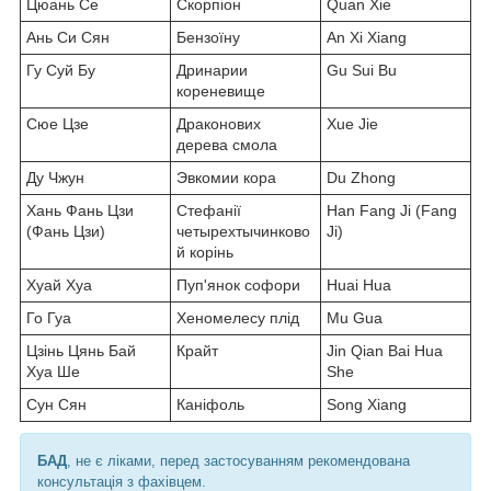
Цюань Се
Скорпіон
Quan Xie
Ань Си Сян
Бензоїну
An Xi Xiang
Гу Суй Бу
Дринарии
Gu Sui Bu
кореневище
Сюе Цзе
Драконових
Xue Jie
дерева смола
Ду Чжун
Эвкомии кора
Du Zhong
Хань Фань Цзи
Стефанії
Han Fang Ji (Fang
(Фань Цзи)
четырехтычинково
Ji)
й корінь
Хуай Хуа
Пуп'янок софори
Huai Hua
Го Гуа
Хеномелесу плід
Mu Gua
Цзінь Цянь Бай
Крайт
Jin Qian Bai Hua
Хуа Ше
She
Сун Сян
Каніфоль
Song Xiang
БАД
, не є ліками, перед застосуванням рекомендована
консультація з фахівцем.