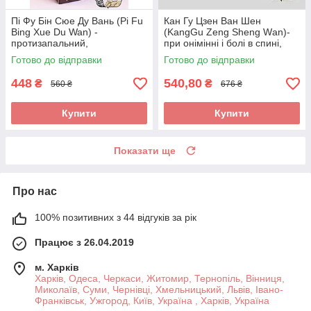
Пі Фу Бін Сюе Ду Вань (Pi Fu
Кан Гу Цзен Ван Шен
Bing Xue Du Wan) -
(KangGu Zeng Sheng Wаn)-
протизапальний,
при онімінні і болі в спині,
протиалергічний,
остеохондрозі, радикуліті,
Готово до відправки
Готово до відправки
протисвербіжний,
протрузії
антигістамінний
448
540,80
₴
₴
560 ₴
676 ₴
Купити
Купити
Показати ще
Про нас
100% позитивних з 44 відгуків за рік
Працює з 26.04.2019
м. Харків
Харків, Одеса, Черкаси, Житомир, Тернопіль, Вінниця,
Миколаїв, Суми, Чернівці, Хмельницький, Львів, Івано-
Франківськ, Ужгород, Київ, Україна , Харків, Україна