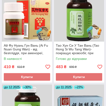
Ай Фу Нуань Гун Вань (Ai Fu
Тао Хун Си У Тан Вань (Tao
Nuan Gung Wan) - від
Hong Si Wu Tang Wan)-
безпліддя, при аменореї,
покращує кровообіг, при
загрозі викидня
інсульті, головних болях
В наявності
Готово до відправки
410
483
₴
₴
610 ₴
690 ₴
Купити
Купити
до 12.2025
–30%
до 11.2025
–23%