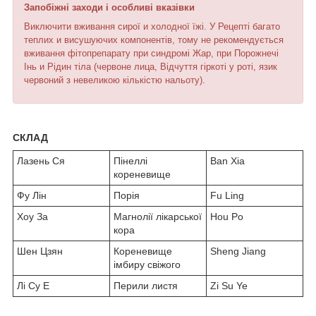
Запобіжні заходи і особливі вказівки
Виключити вживання сирої и холодної їжі. У Рецепті багато
теплих и висушуючих компонентів, тому не рекомендується
вживання фітопрепарату при синдромі Жар, при Порожнечі
Інь и Рідин тіла (червоне лица, Відчуття гіркоті у роті, язик
червоний з невеликою кількістю нальоту).
СКЛАД
Лазень Ся
Пінеллі
Ban Xia
кореневище
Фу Лін
Порія
Fu Ling
Хоу За
Магнолії лікарської
Hou Po
кора
Шен Цзян
Кореневище
Sheng Jiang
імбиру свіжого
Лі Су Е
Перили листя
Zi Su Ye