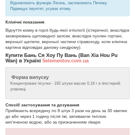
Відновлюють функцію Легень, заспокоюють Печінку.
Підвищує імунітет, усуває втому.
Клінічні показання
.
Відчуття комку в горлі будь-якої етіології (істеричної, внаслідок
захворювань щитовидної залози, внаслідок пухлин гортані,
верхньої щелепи, верхньої частини стравоходу, коли клінічна
картина відповідає даному синдрому).
Купити Бань Ся Хоу Пу Вань (Ban Xia Hou Pu
Wan) в Україні
5elementov.com.ua
Форма випуску
Концентровані пігулки - 192 штуки масою 0,18 г в блістерній
упаковці.
Спосіб застосування та дозування
Приймають всередину по 8 штук 3 рази на день за 30 хвилин
до або через 1 годину після їжі, запиваючи теплою
кип'яченою водою, або за призначенням лікаря.