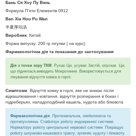
Бань Ся Хоу Пу Вань
Формула П'яти Елементів 0912
Ban Xia Hou Pu Wan
半夏厚珀汤
Виробник
: Китай
Форма випуску: 200 гр пігулки ( на курс)
Фармакологічна дія та показання до застосування
Дія з точки зору ТКМ
. Рухає Ци, усуває Застій, опускає Ци,
що піднялася,виводить Мокротиння. Використовується для
лікування відчуття комка в горлі.
Симптоми
. Відчуття комку в горлі, яке не зникає після
відкашлювання і ковтання, відчуття розпирання в боках і
підреберьях, нападоподібний кашель, нудота або блювота
Фармакологічна дія
. Протизапальна, знеболююча та
протипухлинна. Стабілізує роботу ендокринної системи.
Нормалізує роботу центральної нервової системи. Покращує
роботу шлунково-кишкового тракту, зупиняє нудоту і блювоту.