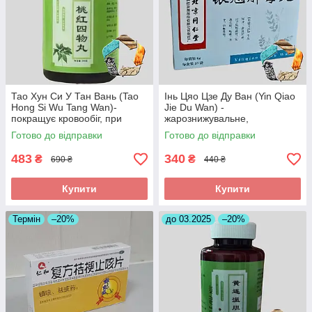
Тао Хун Си У Тан Вань (Tao
Інь Цяо Цзе Ду Ван (Yin Qiao
Hong Si Wu Tang Wan)-
Jie Du Wan) -
покращує кровообіг, при
жарознижувальне,
інсульті, головних болях
протизапальне,антиалергічне
Готово до відправки
Готово до відправки
483
340
₴
₴
690 ₴
440 ₴
Купити
Купити
Термін
–20%
до 03.2025
–20%