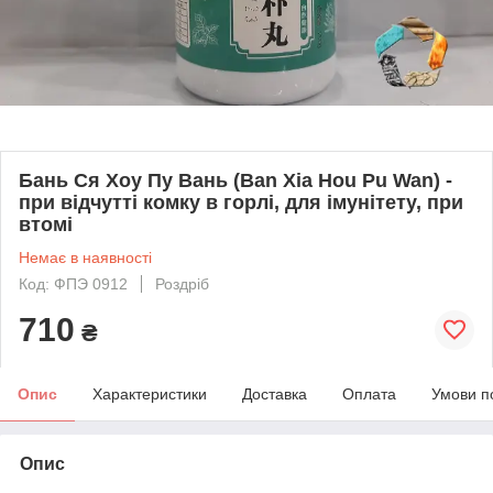
Бань Ся Хоу Пу Вань (Ban Xia Hou Pu Wan) -
при відчутті комку в горлі, для імунітету, при
втомі
Немає в наявності
Код: ФПЭ 0912
Роздріб
710
₴
Опис
Характеристики
Доставка
Оплата
Умови п
Опис