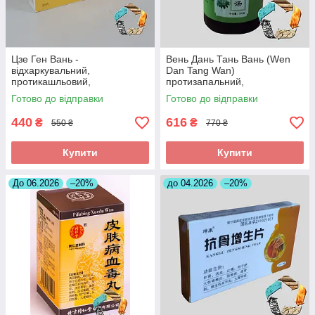
Цзе Ген Вань -
Вень Дань Тань Вань (Wen
відхаркувальний,
Dan Tang Wan)
протикашльовий,
протизапальний,
протизапальний
знеболюючий, при
Готово до відправки
Готово до відправки
холециститі
440
616
₴
₴
550 ₴
770 ₴
Купити
Купити
До 06.2026
–20%
до 04.2026
–20%