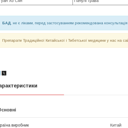
Гуан Хо Сян
Пачулі трава
БАД
, не є ліками, перед застосуванням рекомендована консультація
Препарати Традиційної Китайської і Тибетської медицини у нас на са
арактеристики
Основні
раїна виробник
Китай