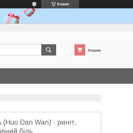
Кошик
Кошик
 (Huo Dan Wan) - риніт,
овний біль