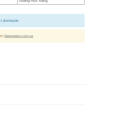
Guang Huo Xiang
 з фахівцем.
йті
5elementov.com.ua