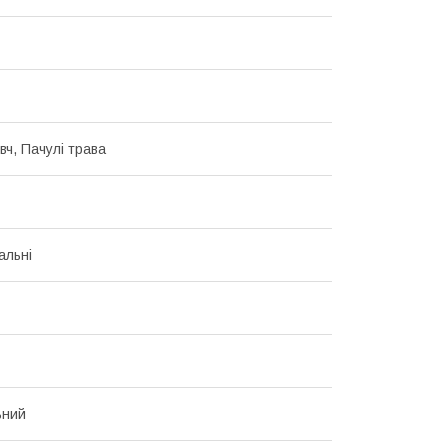
вч, Пачулі трава
альні
ьний