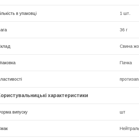
ількість в упаковці
1 шт.
ага
36 г
Склад
Свина жо
паковка
Пачка
ластивості
протизап
Користувальницькі характеристики
орма випуску
шт
Смак
Нейтрал