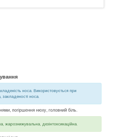
сування
закладеність носа. Використовується при
, закладеності носа.
нями, погіршення нюху, головний біль.
на, жарознижувальна, дезінтоксикаційна.