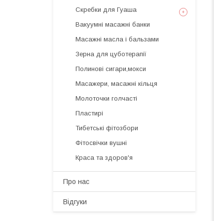
Скребки для Гуаша
Вакуумні масажні банки
Масажні масла і бальзами
Зерна для цуботерапії
Полинові сигари,мокси
Масажери, масажні кільця
Молоточки голчасті
Пластирі
Тибетські фітозбори
Фітосвічки вушні
Краса та здоров'я
Про нас
Відгуки