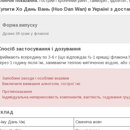
лінічні показання.
Гострий і хронічний риніт, гайморит, фронтит,
Купити Хо Дань Вань (
Huo Dan Wan
) в Україні з дост
Форма випуску
Драже 36 грам у флаконі
Спосіб застосування і дозування
риймають всередину по 3-6 г (що відповідає ½-1 кришці флакона б
ерез 1 годину після їжі, запиваючи теплою кип'яченою водою, або 
Запобіжні заходи і особливі вказівки
Виключити вживання алкоголю, гострої їжі.
Протипоказання
Індивідуальна непереносімість компонентів, вагітність, годування гр
СКЛАД
Чжу Дань Чж
і
Свиняча жовч