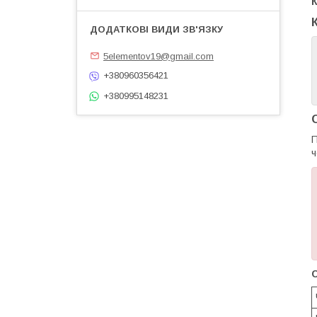
К
5elementov19@gmail.com
+380960356421
+380995148231
П
ч