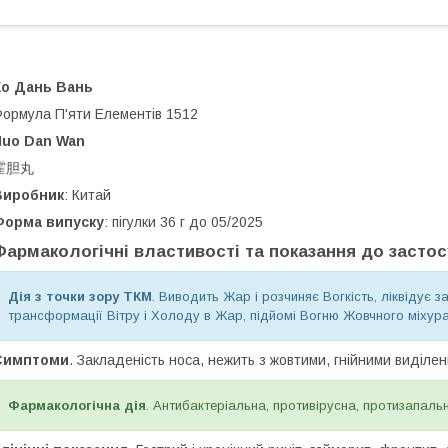
Хо Дань Вань
ормула П'яти Елементів 1512
Huo Dan Wan
霍胆丸
Виробник
: Китай
Форма випуску
: пігулки 36 г до 05/2025
Фармакологічні властивості та показання до засто
Дія з точки зору ТКМ
. Виводить Жар і розчиняє Вогкість, ліквідує 
трансформації Вітру і Холоду в Жар, підйомі Вогню Жовчного міхура
Симптоми
. Закладеність носа, нежить з жовтими, гнійними виділен
Фармакологічна дія
. Антибактеріальна, противірусна, протизапаль