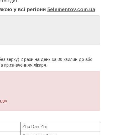
 етмоїдит.
авкою у всі регіони
5elementov.com.ua
ез верху) 2 рази на день за 30 хвилин до або
за призначенням лікаря.
уддю.
Zhu Dan Zhi