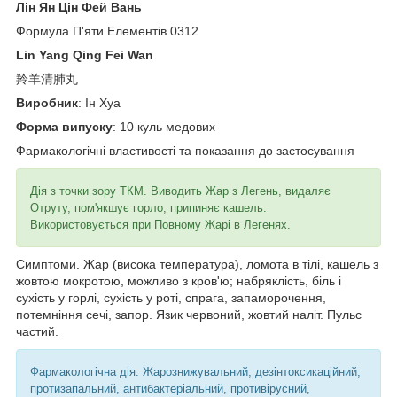
Лін Ян Цін Фей Вань
Формула П'яти Елементів 0312
Lin Yang Qing Fei Wan
羚羊清肺丸
Виробник
: Ін Хуа
Форма випуску
: 10 куль медових
Фармакологічні властивості та показання до застосування
Дія з точки зору ТКМ. Виводить Жар з Легень, видаляє
Отруту, пом'якшує горло, припиняє кашель.
Використовується при Повному Жарі в Легенях.
Симптоми. Жар (висока температура), ломота в тілі, кашель з
жовтою мокротою, можливо з кров'ю; набряклість, біль і
сухість у горлі, сухість у роті, спрага, запаморочення,
потемніння сечі, запор. Язик червоний, жовтий наліт. Пульс
частий.
Фармакологічна дія. Жарознижувальний, дезінтоксикаційний,
протизапальний, антибактеріальний, противірусний,