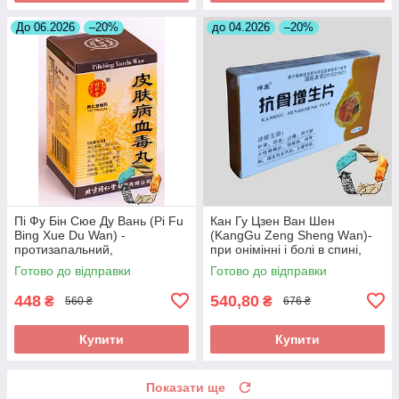
До 06.2026
–20%
до 04.2026
–20%
Пі Фу Бін Сюе Ду Вань (Pi Fu
Кан Гу Цзен Ван Шен
Bing Xue Du Wan) -
(KangGu Zeng Sheng Wаn)-
протизапальний,
при онімінні і болі в спині,
протиалергічний,
остеохондрозі, радикуліті,
Готово до відправки
Готово до відправки
протисвербіжний,
протрузії
антигістамінний
448
540,80
₴
₴
560 ₴
676 ₴
Купити
Купити
Показати ще