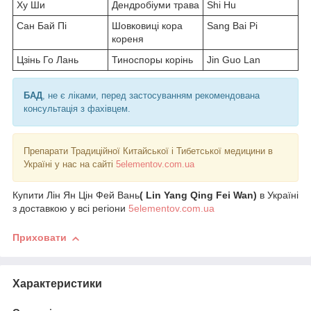
Ху Ши
Дендробіуми трава
Shi Hu
Сан Бай Пі
Шовковиці кора
Sang Bai Pi
кореня
Цзінь Го Лань
Тиноспоры корінь
Jin Guo Lan
БАД
, не є ліками, перед застосуванням рекомендована
консультація з фахівцем.
Препарати Традиційної Китайської і Тибетської медицини в
Україні у нас на сайті
5elementov.com.ua
Купити Лін Ян Цін Фей Вань
( Lin Yang Qing Fei Wan)
в Україні
з доставкою у всі регіони
5elementov.com.ua
Приховати
Характеристики