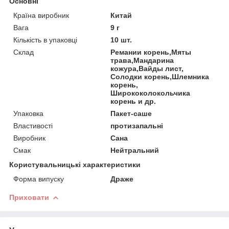
Основні
Країна виробник
Китай
Вага
9 г
Кількість в упаковці
10 шт.
Склад
Ремании корень,Мяты
трава,Мандарина
кожура,Вайды лист,
Солодки корень,Шлемника
корень,
Ширококолокольчика
корень и др.
Упаковка
Пакет-саше
Властивості
протизапальні
Виробник
Сана
Смак
Нейтральний
Користувальницькі характеристики
Форма випуску
Драже
Приховати