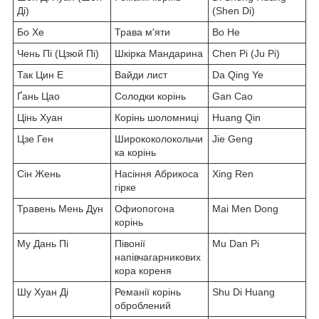
Ді)
(Shen Di)
Бо Хе
Трава м'яти
Bo He
Чень Пі (Цзюй Пі)
Шкірка Мандарина
Chen Pi (Ju Pi)
Так Цин Е
Вайди лист
Da Qing Ye
Ґань Цао
Солодки корінь
Gan Cao
Цінь Хуан
Корінь шоломниці
Huang Qin
Цзе Ген
Ширококолокольчи
Jie Geng
ка корінь
Сін Жень
Насіння Абрикоса
Xing Ren
гірке
Травень Мень Дун
Офиопогона
Mai Men Dong
корінь
Му Дань Пі
Півонії
Mu Dan Pi
напівчагарникових
кора кореня
Шу Хуан Ді
Реманії корінь
Shu Di Huang
оброблений