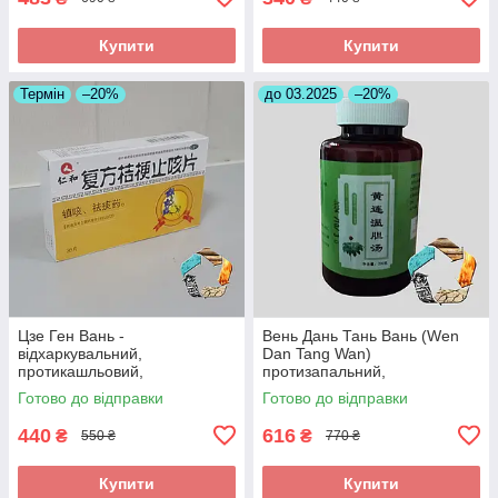
Купити
Купити
Термін
–20%
до 03.2025
–20%
Цзе Ген Вань -
Вень Дань Тань Вань (Wen
відхаркувальний,
Dan Tang Wan)
протикашльовий,
протизапальний,
протизапальний
знеболюючий, при
Готово до відправки
Готово до відправки
холециститі
440
616
₴
₴
550 ₴
770 ₴
Купити
Купити