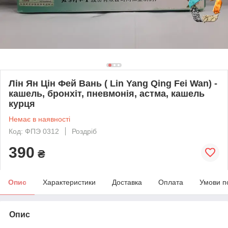
Лін Ян Цін Фей Вань ( Lin Yang Qing Fei Wan) -
кашель, бронхіт, пневмонія, астма, кашель
курця
Немає в наявності
Код: ФПЭ 0312
Роздріб
390
₴
Опис
Характеристики
Доставка
Оплата
Умови п
Опис