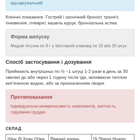
відхаркувальний
Клінічні показання. Гострий і хронічний бронхіт, трахеїт,
пневмонія, плеврит, кашель курця, бронхіальна астма
Форма випуску
Медові пігулки по 9 г у блістерній упаковці по 10 або 20 штук.
Спосіб застосування і дозування
Приймають внутрішньо по ½ –1 штуці 1-2 рази в день за 30
хвилин до або через 1 годину після їди, запиваючи теплою
кип'яченою водою, або за призначенням лікаря.
Протипоказання
Індивідуальна непереносимість компонентів, вагітність,
годування груддю.
СКЛАД
Шен Ді Хуан (Шен
Реманії корінь
Di Sheng Huang