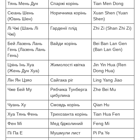
Тянь Мень Дун
Спаржі корінь
Tian Men Dong
Сюань Шень
Норичника корінь
Xuan Shen (Yuan
(Юань Шен)
Shen)
Лі Чжі (Шань Лі
Гарденії плід
Zhi Zi (Shan Zhi Zi)
Чжі)
Бей Лазень Лань
Вайди корінь
Bei Ban Lan Gen
Гень (Лазень Лань
(Ban Lan Gen)
Гень)
Цзінь Інь Хуа
Жимолості квітка
Jin Yin Hua (Ren
(Жень Дун Хуа)
Dong Hua)
Лін Ян Цзяо
Сайгака ріг
Ling Yang Jiao
Чже Бей Му
Рябчика Тунберга
Zhe Bei Mu
цибулина
Чуань Ху
Смовдь корінь
Qian Hu
Хуа Тянь Фень
Трихозанта корінь
Tian Hua Fen
Фен Мі
Мед бджолиний
Feng Mi
Пі Па Е
Мушмули лист
Pi Pa Ye