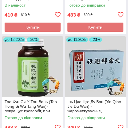
загрозі викидня
інсульті, головних болях
В наявності
Готово до відправки
410
483
₴
₴
610 ₴
690 ₴
Купити
Купити
до 12.2025
–30%
до 11.2025
–23%
Тао Хун Си У Тан Вань (Tao
Інь Цяо Цзе Ду Ван (Yin Qiao
Hong Si Wu Tang Wan)-
Jie Du Wan) -
покращує кровообіг, при
жарознижувальне,
інсульті, головних болях
протизапальне,антиалергічне
Готово до відправки
Готово до відправки
483
340
₴
₴
690 ₴
440 ₴