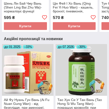
Шень Лін Бай Чжу Вань
Цін Фей І Хо Вань (Qing
Тун 
(Shen Ling Bai Zhu Wa)-
Fei Yi Huo Wan) - кашель,
Tong
нормалізує функції
бронхіт, пневмонія,
заст
шлунка, підшлункової
фурункули
595
570
740
₴
₴
Купити
Купити
Акційні пропозиції та новинки
до 01.2025
–33%
до 07.2026
–30%
Ай Фу Нуань Гун Вань (Ai Fu
Тао Хун Си У Тан Вань (Tao
Nuan Gung Wan) - від
Hong Si Wu Tang Wan)-
безпліддя, при аменореї,
покращує кровообіг, при