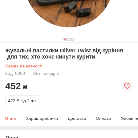
Жувальні пастилки Oliver Twist від куріння
-для тих, хто хоче кинути курити
Немає в наявності
Код: 0000
Опт і роздріб
452
₴
422 ₴
від 2 шт.
Опис
Характеристики
Доставка
Оплата
Умови п
Опис