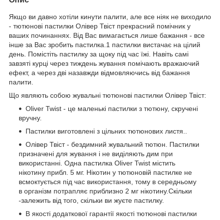
Якщо ви давно хотіли кинути палити, але все ніяк не виходило
- тютюнові пастилки Олівер Твіст прекрасний помічник у
ваших починаннях. Від Вас вимагається лише бажання - все
інше за Вас зробить пастилка.1 пастилки вистачає на цілий
день. Помістіть пастилку за щоку під час їжі. Навіть самі
завзяті курці через тиждень жування помічають вражаючий
ефект, а через дві назавжди відмовляючись від бажання
палити.
Що являють собою жувальні тютюнові пастилки Олівер Твіст:
Oliver Twist - це маленькі пастилки з тютюну, скручені
вручну.
Пастилки виготовлені з цільних тютюнових листя..
Олівер Твіст - бездимний жувальний тютюн. Пастилки
призначені для жування і не виділяють дим при
використанні. Одна пастилка Oliver Twist містить
нікотину прибл. 5 мг. Нікотин у тютюновій пастилке не
всмоктується під час використання, тому в середньому
в організм потрапляє приблизно 2 мг нікотину.Скільки
-залежить від того, скільки ви жуєте пастилку.
В якості додаткової гарантії якості тютюнові пастилки