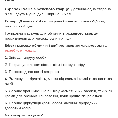
Скребок Гуаша з рожевого кварцу
. Довжина-одна сторона
8 см , друга 6 див. див. Ширина 5,5 см
Ролер
: Довжина -14 см, ширина більшого ролика-5,5 см,
меншого - 4 див.
Роликовий масажер для обличчя
з рожевого кварцу
призначений для масажу обличчя і шиї.
Ефект масажу обличчя і шиї роликовим масажером та
скребком гуаша
:
1. Знімає напругу особи.
2. Покращує еластичність шкіри і тонізує шкіру.
3. Перешкоджає появі зморшок.
4. Зменшує набряклість, мішки під очима і темні кола навколо
очей.
5. Сприяє проникненню в шкіру косметичних засобів, таких як
креми для обличчя і сироватки, вони краще вбираються.
6. Сприяє циркуляції крові, особа набуває природний
здоровий колір.
Як використовуємо: