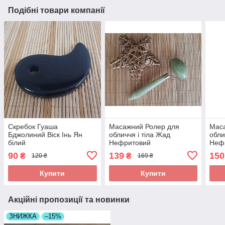
Подібні товари компанії
Скребок Гуаша
Масажний Ролер для
Мас
Бджолиний Віск Інь Ян
обличчя і тіла Жад
обли
білий
Нефритовий
Неф
Односторонній
90
139
150
₴
₴
120 ₴
169 ₴
Купити
Купити
Акційні пропозиції та новинки
ЗНИЖКА
–15%