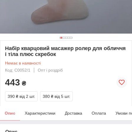
Набір кварцовий масажер ролер для обличчя
і тіла плюс скребок
Немає в наявності
Код: С0052/1
Опт і роздріб
443
₴
390 ₴
від 2 шт.
380 ₴
від 5 шт.
Опис
Характеристики
Доставка
Оплата
Умови п
Опис