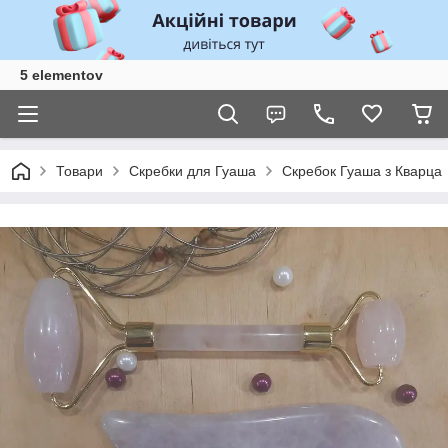
5 elementov
Товари
Скребки для Гуаша
Скребок Гуаша з Кварца