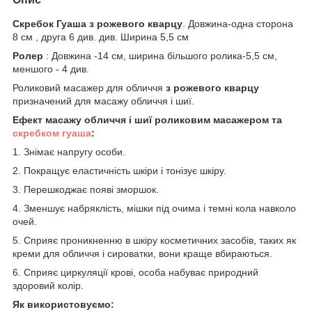
Скребок Гуаша з рожевого кварцу
. Довжина-одна сторона
8 см , друга 6 див. див. Ширина 5,5 см
Ролер
: Довжина -14 см, ширина більшого ролика-5,5 см,
меншого - 4 див.
Роликовий масажер для обличчя
з рожевого кварцу
призначений для масажу обличчя і шиї.
Ефект масажу обличчя і шиї роликовим масажером та
скребком гуаша
:
1. Знімає напругу особи.
2. Покращує еластичність шкіри і тонізує шкіру.
3. Перешкоджає появі зморшок.
4. Зменшує набряклість, мішки під очима і темні кола навколо
очей.
5. Сприяє проникненню в шкіру косметичних засобів, таких як
креми для обличчя і сироватки, вони краще вбираються.
6. Сприяє циркуляції крові, особа набуває природний
здоровий колір.
Як використовуємо: