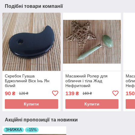
Подібні товари компанії
Скребок Гуаша
Масажний Ролер для
Мас
Бджолиний Віск Інь Ян
обличчя і тіла Жад
обли
білий
Нефритовий
Неф
Односторонній
90
139
150
₴
₴
120 ₴
169 ₴
Купити
Купити
Акційні пропозиції та новинки
ЗНИЖКА
–15%