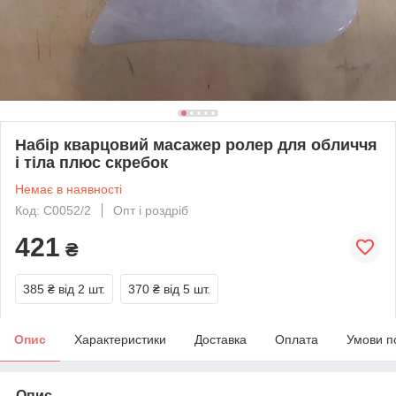
Набір кварцовий масажер ролер для обличчя
і тіла плюс скребок
Немає в наявності
Код: С0052/2
Опт і роздріб
421
₴
385 ₴
від 2 шт.
370 ₴
від 5 шт.
Опис
Характеристики
Доставка
Оплата
Умови п
Опис