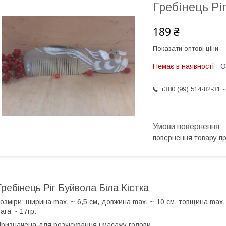
Гребінець Рі
189 ₴
Показати оптові ціни
Немає в наявності
О
+380 (99) 514-82-31
повернення товару п
Гребінець Ріг Буйвола Біла Кістка
озміри: ширина max. ~ 6,5 см, довжина max. ~ 10 см, товщина max. 
ага ~ 17гр.
ризначена для розчісування і масажу голови.