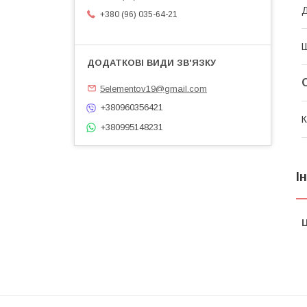
+380 (96) 035-64-21
5elementov19@gmail.com
+380960356421
К
+380995148231
І
Ц