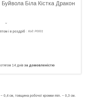
г Буйвола Біла Кістка Дракон
птом і в роздріб
Код:
Р0001
ротягом 14 днів
за домовленістю
~ 0,4 см, товщина робочої кромки min. ~ 0,3 см.