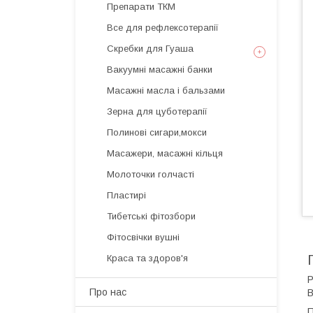
Препарати ТКМ
Все для рефлексотерапії
Скребки для Гуаша
Вакуумні масажні банки
Масажні масла і бальзами
Зерна для цуботерапії
Полинові сигари,мокси
Масажери, масажні кільця
Молоточки голчасті
Пластирі
Тибетські фітозбори
Фітосвічки вушні
Краса та здоров'я
Р
Про нас
В
П