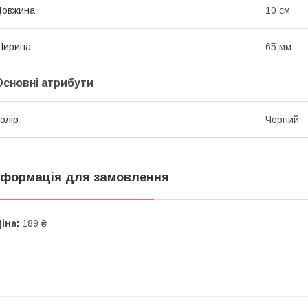
Довжина
10 см
Ширина
65 мм
Основні атрибути
олір
Чорний
нформація для замовлення
іна:
189 ₴