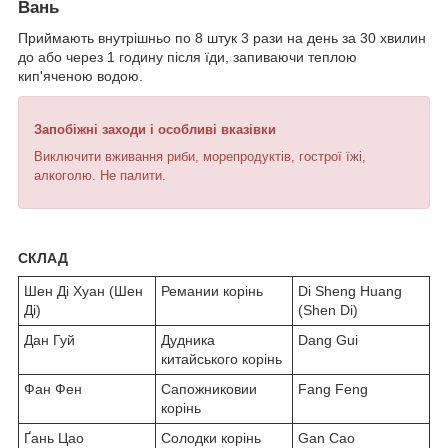
Вань
Приймають внутрішньо по 8 штук 3 рази на день за 30 хвилин
до або через 1 годину після їди, запиваючи теплою
кип'яченою водою.
Запобіжні заходи і особливі вказівки
Виключити вживання риби, морепродуктів, гострої їжі,
алкоголю. Не палити.
СКЛАД
Шен Ді Хуан (Шен
Ремании корінь
Di Sheng Huang
Ді)
(Shen Di)
Дан Гуй
Дудника
Dang Gui
китайського корінь
Фан Фен
Сапожниковии
Fang Feng
корінь
Ґань Цао
Солодки корінь
Gan Cao