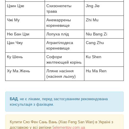
Цзин Цзе
Схизонепеты
Jing Jie
трава
Чжі Му
Анемаррены
Zhi Mu
кореневище
Ню Бан Цзи
Лопуха плід
Niu Bang Zi
Цан Чжу
Атрактілодеса
Cang Zhu
кореневище
Ку Шень
Софори
Ku Shen
желтеющей корінь
Ху Ма Жень
Лляне насіння
Hu Ma Ren
(насіння льону)
БАД
, не є ліками, перед застосуванням рекомендована
консультація з фахівцем.
Купити Сяо Фен Сань Вань (Xiao Feng San Wan) в Україні з
доставкою у всі регіони
5elementov.com.ua