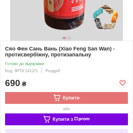
Сяо Фен Сань Вань (Xiao Feng San Wan) -
протисвербіжну, протизапальну
Готово до відправки
Код: ФПЭ 1412/1
Роздріб
690
₴
Купити
або
Купити з