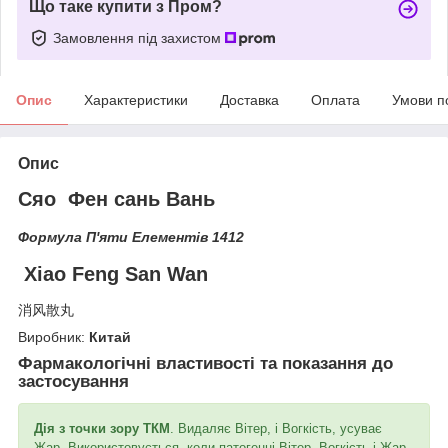
Що таке купити з Пром?
Замовлення під захистом
Опис
Характеристики
Доставка
Оплата
Умови п
Опис
Сяо Фен сань Вань
Формула П'яти Елементів 1412
Xiao Feng San Wan
消风散丸
Виробник:
Китай
Фармакологічні властивості та показання до
застосування
Дія з точки зору ТКМ
. Видаляє Вітер, і Вогкість, усуває
Жар. Використовується, коли патогенні Вітер, Вогкість і Жар,