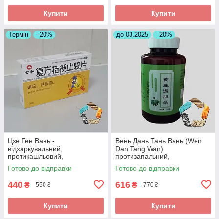
Купити
Купити
Термін
–20%
до 03.2025
–20%
Цзе Ген Вань -
Вень Дань Тань Вань (Wen
відхаркувальний,
Dan Tang Wan)
протикашльовий,
протизапальний,
протизапальний
знеболюючий, при
Готово до відправки
Готово до відправки
холециститі
440
616
₴
₴
550 ₴
770 ₴
Купити
Купити