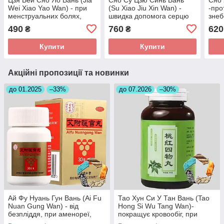
Wei Xiao Yao Wan) - при
(Su Xiao Jiu Xin Wan) -
-про
менструальних болях,
швидка допомога серцю
знеб
мастопатії
Luo
490
760
620
₴
₴
Купити
Купити
Акційні пропозиції та новинки
до 01.2025
–33%
до 07.2026
–30%
Ай Фу Нуань Гун Вань (Ai Fu
Тао Хун Си У Тан Вань (Tao
Nuan Gung Wan) - від
Hong Si Wu Tang Wan)-
безпліддя, при аменореї,
покращує кровообіг, при
загрозі викидня
інсульті, головних болях