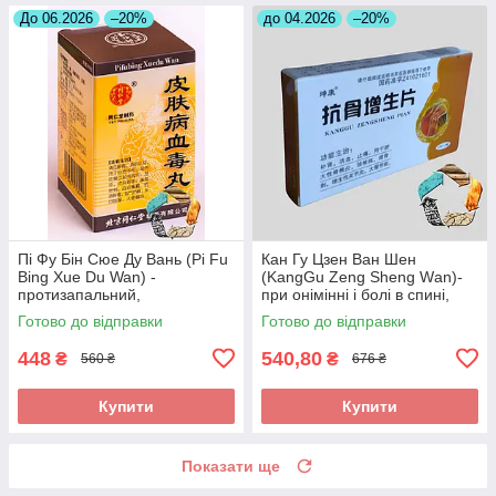
До 06.2026
–20%
до 04.2026
–20%
Пі Фу Бін Сюе Ду Вань (Pi Fu
Кан Гу Цзен Ван Шен
Bing Xue Du Wan) -
(KangGu Zeng Sheng Wаn)-
протизапальний,
при онімінні і болі в спині,
протиалергічний,
остеохондрозі, радикуліті,
Готово до відправки
Готово до відправки
протисвербіжний,
протрузії
антигістамінний
448
540,80
₴
₴
560 ₴
676 ₴
Купити
Купити
Показати ще