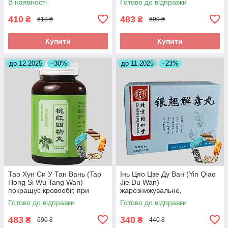
В наявності
Готово до відправки
410
483
₴
₴
610 ₴
690 ₴
Купити
Купити
до 12.2025
–30%
до 11.2025
–23%
Тао Хун Си У Тан Вань (Tao
Інь Цяо Цзе Ду Ван (Yin Qiao
Hong Si Wu Tang Wan)-
Jie Du Wan) -
покращує кровообіг, при
жарознижувальне,
інсульті, головних болях
протизапальне,антиалергічне
Готово до відправки
Готово до відправки
483
340
₴
₴
690 ₴
440 ₴