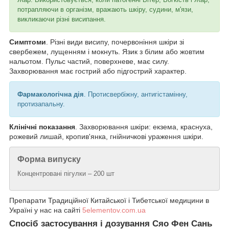
потрапляючи в організм, вражають шкіру, судини, м'язи,
викликаючи різні висипання.
Симптоми
. Різні види висипу, почервоніння шкіри зі
свербежем, лущенням і мокнуть. Язик з білим або жовтим
нальотом. Пульс частий, поверхневе, має силу.
Захворювання має гострий або підгострий характер.
Фармакологічна дія
. Протисвербіжну, антигістамінну,
протизапальну.
Клінічні показання
. Захворювання шкіри: екзема, краснуха,
рожевий лишай, кропив'янка, гнійничкові ураження шкіри.
Форма випуску
Концентровані пігулки – 200 шт
Препарати Традиційної Китайської і Тибетської медицини в
Україні у нас на сайті
5elementov.com.ua
Спосіб застосування і дозування Сяо Фен Сань