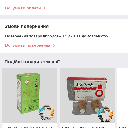
Всі умови оплати
Умови повернення
Повернення товару впродовж 14 днів за домовленістю
Всі умови повернення
Подібні товари компанії
Цзя Вей Сяо Яо Вань (Jia
Сяо Су Цзю Синь Вань
Сяо 