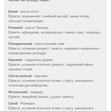
Свічки тип (колір) і ефект
:
Білий
- масло м'яти
Ефекти: освіжаючий, спокійний настрій, знімає втому,
збільшує концентрацію.
Рожевий
- масло Троянди
Ефекти: афродизіак, антидепресант, знімає стрес, покращує
настрій.
Помаранчевий
- апельсиновий смак
Ефекти: усунення депресії, тривоги, нервового напруження і
клімактеричних розладів.
Кавовий
- сандалове дерево
Ефекти: усунення психічної депресії, седативний ефект,
закликає спокій.
Світло-жовтий
- бергамот
Ефекти: усунення психічної втоми і стресу, викликаного
психічним дискомфортом.
Фіолетовий
- лаванда
Ефекти: емоційний баланс, усуває тривогу.
Синій
- Розмарин
Ефекти: усунення психічної втоми і стресу, викликаного