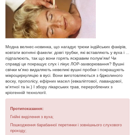
Модна велнес-новинка, що нагадує трюки індійських факірів,
ковтати вогняні факели: довгі трубки, які вставляють у вуха і ...
підпалюють, так що вони горять яскравим полум'ям! Чи
справді це покращує слух і лікує ЛОР-захворювання? Вушні
свічки м'яко видаляють невеликі вушні пробки і покращують
мікроциркуляцію в вусі. Вони виготовляються з бджолиного
воску, прополісу, ефірних масел (евкаліптової, лавандової,
м'ятної та ін.) І збору лікарських трав, перероблених з
кріогенній технології.
Протипоказання:
Гнійні виділення з вуха;
Пошкодження барабанної перетинки і зовнішнього слухового
проходу;