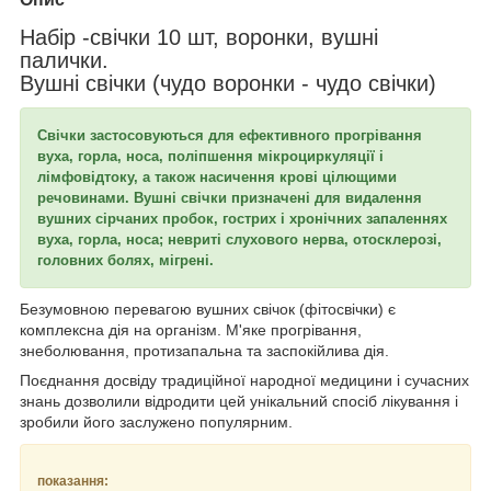
Набір -свічки 10 шт, воронки, вушні
палички.
Вушні свічки (чудо воронки - чудо свічки)
Свічки застосовуються для ефективного прогрівання
вуха, горла, носа, поліпшення мікроциркуляції і
лімфовідтоку, а також насичення крові цілющими
речовинами. Вушні свічки призначені для видалення
вушних сірчаних пробок, гострих і хронічних запаленнях
вуха, горла, носа; невриті слухового нерва, отосклерозі,
головних болях, мігрені.
Безумовною перевагою вушних свічок (фітосвічки) є
комплексна дія на організм. М'яке прогрівання,
знеболювання, протизапальна та заспокійлива дія.
Поєднання досвіду традиційної народної медицини і сучасних
знань дозволили відродити цей унікальний спосіб лікування і
зробили його заслужено популярним.
показання: