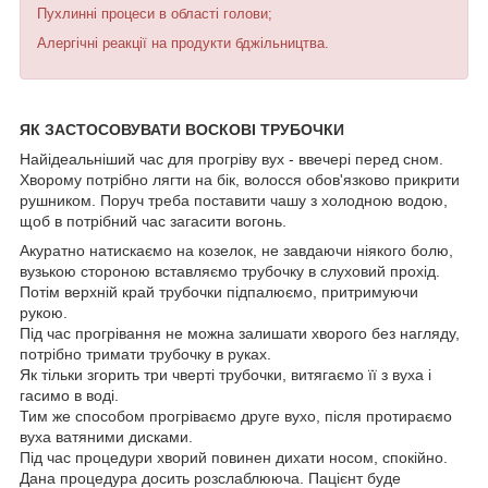
Пухлинні процеси в області голови;
Алергічні реакції на продукти бджільництва.
ЯК ЗАСТОСОВУВАТИ ВОСКОВІ ТРУБОЧКИ
Найідеальніший час для прогріву вух - ввечері перед сном.
Хворому потрібно лягти на бік, волосся обов'язково прикрити
рушником. Поруч треба поставити чашу з холодною водою,
щоб в потрібний час загасити вогонь.
Акуратно натискаємо на козелок, не завдаючи ніякого болю,
вузькою стороною вставляємо трубочку в слуховий прохід.
Потім верхній край трубочки підпалюємо, притримуючи
рукою.
Під час прогрівання не можна залишати хворого без нагляду,
потрібно тримати трубочку в руках.
Як тільки згорить три чверті трубочки, витягаємо її з вуха і
гасимо в воді.
Тим же способом прогріваємо друге вухо, після протираємо
вуха ватяними дисками.
Під час процедури хворий повинен дихати носом, спокійно.
Дана процедура досить розслаблююча. Пацієнт буде