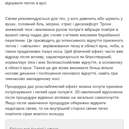
відчувати тепло в вусі.
Свічки рекомендуються для тих, у кого дзвенить або шумить у
вухах, головний біль, мігрені, стрес і дискомфорт. Трохи
знижений тиск і викликана рухом полум'я вібрація повітря в
вушної свічці надає дію схоже з м'яким масажем барабанної
перетинки. Це призводить до інтенсивного відчуття приємного
тепла і «звільняє» вирівнювання тиску в області вуха, лоба, а
також придаткових пазух носа. Цей фізичний ефект, часто вже
відразу після впливу, характеризується як благотворний,
нормалізує тиск і має болезаспокійливе відчуття, в основному
в області вуха. Також ця дія може викликати більш вільне
носове дихання і поліпшення нюхового відчуття, навіть при
тимчасово закладеному носі.
Процедура дає розслабляючий ефект, можна почути приємне
потріскування і легкий шум полум'я. 20-хвилинний відпочинок
після процедури відмінно впливає на загальне самопочуття.
Якщо після закінчення процедури обережно відкрити
недогарок свічки, то на внутрішній стороні свічки легко
помітити сірки жовтого кольору.