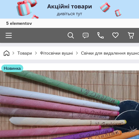
5 elementov
Товари
Фітосвічки вушні
Свічки для видалення вушної
Новинка