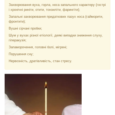
Захворювання вуха, горла, носа запального характеру (гострі
і хронічні риніти, отити, тонзиліти, фарингіти);
Запальні захворювання придаткових пазух носа (гайморити,
фронтити);
Вушні сірчані пробки;
Шум у вухах різної етіології, деякі випадки зниження слуху,
гіперакузія;
Запаморочення, головні болі, мігрені;
Порушення сну;
Нервозність, дратівливість, стан стресу.