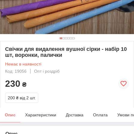
Свічки для видалення вушної сірки - набір 10
шт, воронки, палички
Немає в наявності
Код: 19056
Опт і роздріб
230
₴
200 ₴
від 2 шт.
Опис
Характеристики
Доставка
Оплата
Умови п
Опис