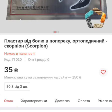
Пластир від болю в попереку, ортопедичний -
скорпіон (Scorpion)
Немає в наявності
Код: П 010
Опт і роздріб
35
₴
Мінімальна сума замовлення на сайті — 150 ₴
30 ₴
від 3 шт.
Опис
Характеристики
Доставка
Оплата
Умови п