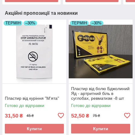
Акційні пропозиції та новинки
ТЕРМІН
–30%
ТЕРМІН
–30%
Пластир від болю Бджолиний
Яд - артритний біль в
Пластир від куріння "М'ята"
суглобах, ревматизм -8 шт
Готово до відправки
Готово до відправки
31,50
52,50
₴
₴
45 ₴
75 ₴
Купити
Купити