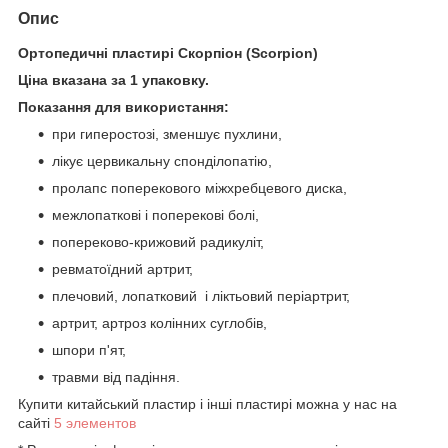
Опис
Ортопедичні пластирі Скорпіон (Scorpion)
Ціна вказана за 1 упаковку.
Показання для використання:
при гиперостозі, зменшує пухлини,
лікує цервикальну спонділопатію,
пролапс поперекового міжхребцевого диска,
межлопаткові і поперекові болі,
попереково-крижовий радикуліт,
ревматоїдний артрит,
плечовий, лопатковий і ліктьовий періартрит,
артрит, артроз колінних суглобів,
шпори п'ят,
травми від падіння.
Купити китайський пластир і інші пластирі можна у нас на
сайті
5 элементов