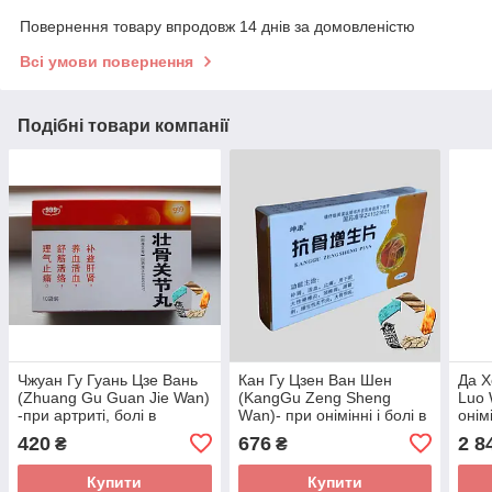
Повернення товару впродовж 14 днів за домовленістю
Всі умови повернення
Подібні товари компанії
Чжуан Гу Гуань Цзе Вань
Кан Гу Цзен Ван Шен
Да Х
(Zhuang Gu Guan Jie Wan)
(KangGu Zeng Sheng
Luo 
-при артриті, болі в
Wаn)- при онімінні і болі в
онім
попереку і суглобах,
спині, остеохондрозі,
попе
420
676
2 8
₴
₴
знеболює
радикуліті, протрузії
Купити
Купити