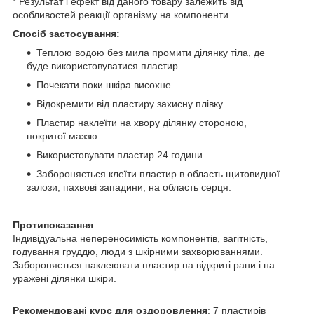
* Результат і ефект від даного товару залежить від
особливостей реакції організму на компоненти.
Спосіб застосування:
Теплою водою без мила промити ділянку тіла, де
буде використовуватися пластир
Почекати поки шкіра висохне
Відокремити від пластиру захисну плівку
Пластир наклеїти на хвору ділянку стороною,
покритої маззю
Використовувати пластир 24 години
Забороняється клеїти пластир в область щитовидної
залози, пахвові западини, на область серця.
Протипоказання
Індивідуальна непереносимість компонентів, вагітність,
годування груддю, люди з шкірними захворюваннями.
Забороняється наклеювати пластир на відкриті рани і на
уражені ділянки шкіри.
Рекомендовані курс для оздоровлення
: 7 пластирів