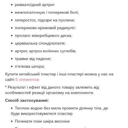
ревматоїдний артрит
межлопаточную і поперекові болі;
гиперостоз, підозри на пухлини;
попереково-крижовий радикуліт;
пролапс міжхребцевого диска;
цервікальна спонділопатія;
артрит, артроз колінних суглобів;
травми від падіння;
п'яткова шпора;
Купити китайський пластир і інші пластирі можна у нас на
сайті
5 элементов
* Результат і ефект від даного товару залежить від
особливостей реакції організму на компоненти.
Спосіб застосування:
Теплою водою без мила промити ділянку тіла, де
буде використовуватися пластир
Почекати поки шкіра висохне