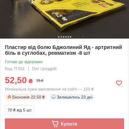
Пластир від болю Бджолиний Яд - артритний
біль в суглобах, ревматизм -8 шт
Готово до відправки
Код: П 011
Опт і роздріб
52,50
₴
75 ₴
Мінімальна сума замовлення на сайті — 150 ₴
Економія
22.50 ₴
Залишилось
23 дні
70 ₴
від 5 шт.
Купити