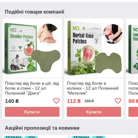
Подібні товари компанії
Пластир від болю в шії, від
Пластир від болю в
Плас
болю в спині - 12 шт
колінах - 12 шт Полинний
попе
Полинний "Дзига"
"Метелик"
Поли
140
112
98
₴
₴
160 ₴
Купити
Купити
Акційні пропозиції та новинки