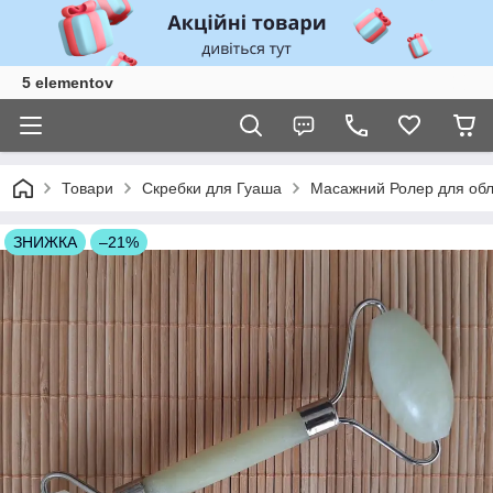
5 elementov
Товари
Скребки для Гуаша
Масажний Ролер для обл
ЗНИЖКА
–21%