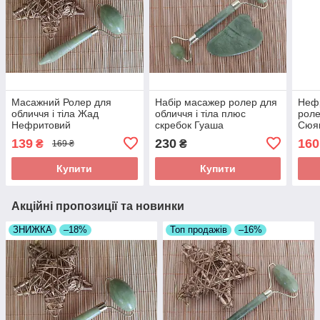
Масажний Ролер для
Набір масажер ролер для
Неф
обличчя і тіла Жад
обличчя і тіла плюс
роле
Нефритовий
скребок Гуаша
Сюя
Односторонній
139
230
160
₴
₴
169 ₴
Купити
Купити
Акційні пропозиції та новинки
ЗНИЖКА
–18%
Топ продажів
–16%