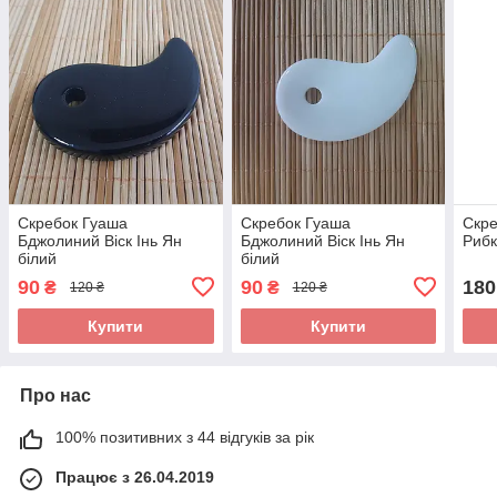
Скребок Гуаша
Скребок Гуаша
Скр
Бджолиний Віск Інь Ян
Бджолиний Віск Інь Ян
Риб
білий
білий
90
90
180
₴
₴
120 ₴
120 ₴
Купити
Купити
Про нас
100% позитивних з 44 відгуків за рік
Працює з 26.04.2019