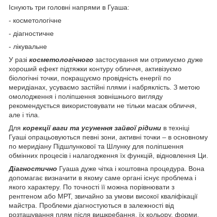
Існують три головні напрями в Гуаша:
- косметологічне
- діагностичне
- лікувальне
У разі
косметологічного
застосування ми отримуємо дуже
хороший ефект підтяжки контуру обличчя, активізуємо
біологічні точки, покращуємо провідність енергії по
меридіанах, усуваємо застійні плями і набряклість. З метою
омолодження і поліпшення зовнішнього вигляду
рекомендується використовувати не тільки масаж обличчя,
але і тіла.
Для
корекції ваги та усунення зайвої рідини
в техніці
Гуаші опрацьовуються певні зони, активні точки – в основному
по меридіану Підшлункової та Шлунку для поліпшення
обмінних процесів і налагодження їх функцій, відновлення Ци.
Діагностично
Гуаша дуже чітка і коштовна процедура. Вона
допомагає визначити в якому саме органі існує проблема і
якого характеру. По точності її можна порівнювати з
рентгеном або МРТ, звичайно за умови високої кваліфікації
майстра. Проблеми діагностуються в залежності від
розташування плям після вишкребання, їх кольору, форми,