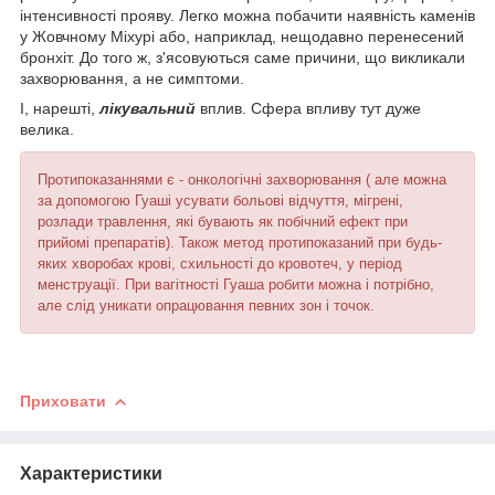
інтенсивності прояву. Легко можна побачити наявність каменів
у Жовчному Міхурі або, наприклад, нещодавно перенесений
бронхіт. До того ж, з'ясовуються саме причини, що викликали
захворювання, а не симптоми.
І, нарешті,
лікувальний
вплив. Сфера впливу тут дуже
велика.
Протипоказаннями є - онкологічні захворювання ( але можна
за допомогою Гуаші усувати больові відчуття, мігрені,
розлади травлення, які бувають як побічний ефект при
прийомі препаратів). Також метод протипоказаний при будь-
яких хворобах крові, схильності до кровотеч, у період
менструації. При вагітності Гуаша робити можна і потрібно,
але слід уникати опрацювання певних зон і точок.
Приховати
Характеристики