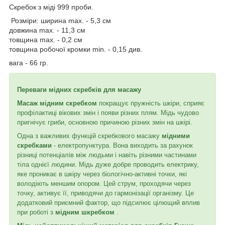
Скребок з міді 999 проби.
Розміри: ширина max. - 5,3 см
довжина max. - 11,3 см
товщина max. - 0,2 см
товщина робочої кромки min. - 0,15 див.
вага - 66 гр.
Переваги мідних скребків для масажу
Масаж мідним скребком
покращує пружність шкіри, сприяє
профілактиці вікових змін і появи різних плям. Мідь чудово
пригнічує гриби, основною причиною різних змін на шкірі.
Одна з важливих функцій скребкового масажу
мідними
скребками
- електропунктура. Вона виходить за рахунок
різниці потенціалів між людьми і навіть різними частинами
тіла однієї людини. Мідь дуже добре проводить електрику,
яке проникає в шкіру через біологічно-активні точки, які
володіють меншим опором. Цей струм, проходячи через
точку, активує її, приводячи до гармонізації організму. Це
додатковий приємний фактор, що підсилює цілющий вплив
при роботі з
мідним шкребком
.