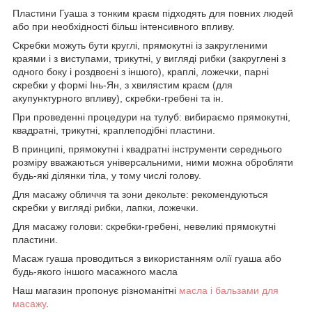
Пластини Гуаша з тонким краєм підходять для повних людей
або при необхідності більш інтенсивного впливу.
Скребки можуть бути круглі, прямокутні із закругленими
краями і з виступами, трикутні, у вигляді рибки (закруглені з
одного боку і роздвоєні з іншого), краплі, ложечки, парні
скребки у формі Інь-Ян, з хвилястим краєм (для
акупунктурного впливу), скребки-гребені та ін.
При проведенні процедури на тулуб: вибираємо прямокутні,
квадратні, трикутні, краплеподібні пластини.
В принципі, прямокутні і квадратні інструменти середнього
розміру вважаються універсальними, ними можна обробляти
будь-які ділянки тіла, у тому числі голову.
Для масажу обличчя та зони декольте: рекомендуються
скребки у вигляді рибки, лапки, ложечки.
Для масажу голови: скребки-гребені, невеликі прямокутні
пластини.
Масаж гуаша проводиться з використанням олії гуаша або
будь-якого іншого масажного масла
Наш магазин пропонує різноманітні
масла і бальзами для
масажу
.