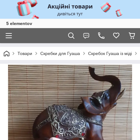
5 elementov
Товари
Скребки для Гуаша
Скребок Гуаша із міді