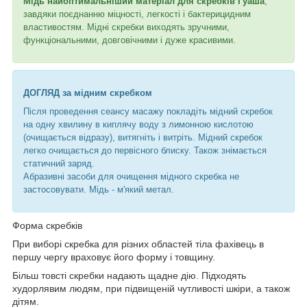
Мідь найоптимальніший матеріал для скребків Гуаша
,
завдяки поєднанню міцності, легкості і бактерицидним
властивостям. Мідні скребки виходять зручними,
функціональними, довговічними і дуже красивими.
ДОГЛЯД за мідним скребком
Після проведення сеансу масажу покладіть мідний скребок
на одну хвилину в киплячу воду з лимонною кислотою
(очищається відразу), витягніть і витріть. Мідний скребок
легко очищається до первісного блиску. Також знімається
статичний заряд.
Абразивні засоби для очищення мідного скребка не
застосовувати. Мідь - м'який метал.
Форма скребків
При виборі скребка для різних областей тіла фахівець в
першу чергу враховує його форму і товщину.
Більш товсті скребки надають щадне дію. Підходять
худорлявим людям, при підвищеній чутливості шкіри, а також
дітям.