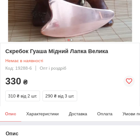
Скребок Гуаша Мідний Лапка Велика
Немає в наявності
Код: 19288-6
Опт і роздріб
330
₴
310 ₴
від 2 шт.
290 ₴
від 3 шт.
Опис
Характеристики
Доставка
Оплата
Умови п
Опис