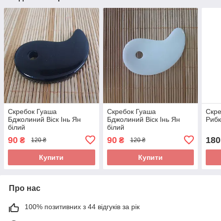
Скребок Гуаша
Скребок Гуаша
Скр
Бджолиний Віск Інь Ян
Бджолиний Віск Інь Ян
Риб
білий
білий
90
90
180
₴
₴
120 ₴
120 ₴
Купити
Купити
Про нас
100% позитивних з 44 відгуків за рік