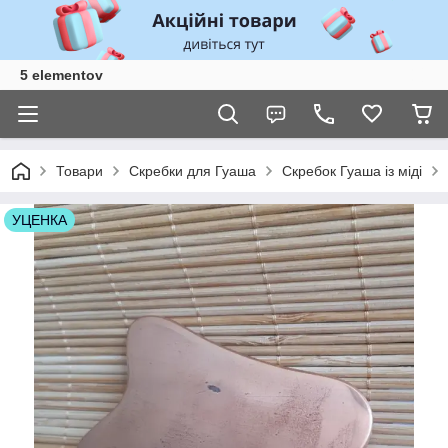
5 elementov
Товари
Скребки для Гуаша
Скребок Гуаша із міді
УЦЕНКА