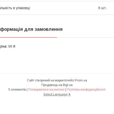
ількість в упаковці
8 шт.
нформація для замовлення
іна:
98 ₴
Сайт створений на маркетплейсі
Prom.ua
Продавець на Bigl.ua
5 елементів |
Поскаржитися на контент
|
Політика конфіденційності
Select Language
▼