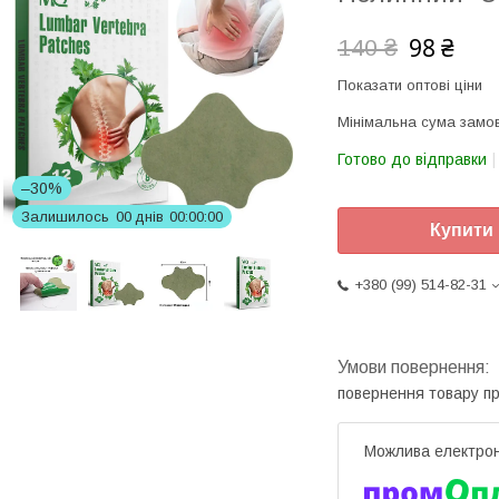
98 ₴
140 ₴
Показати оптові ціни
Мінімальна сума замов
Готово до відправки
–30%
Залишилось
0
0
днів
0
0
0
0
0
0
Купити
+380 (99) 514-82-31
повернення товару п