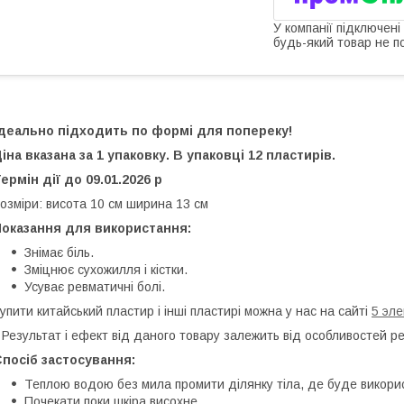
У компанії підключені
будь-який товар не п
Ідеально підходить по формі для попереку!
іна вказана за 1 упаковку. В упаковці 12 пластирів.
ермін дії до 09.01.2026 р
озміри: висота 10 см ширина 13 см
Показання для використання:
Знімає біль.
Зміцнює сухожилля і кістки.
Усуває ревматичні болі.
упити китайський пластир і інші пластирі можна у нас на сайті
5 эл
 Результат і ефект від даного товару залежить від особливостей ре
посіб застосування:
Теплою водою без мила промити ділянку тіла, де буде викори
Почекати поки шкіра висохне