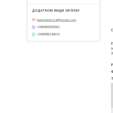
5elementov19@gmail.com
+380960356421
+380995148231
І
З
Т