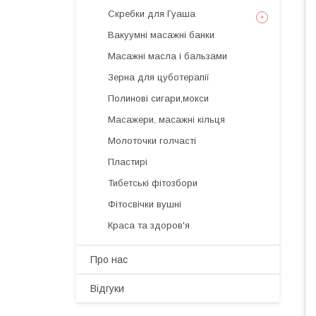
Скребки для Гуаша
Вакуумні масажні банки
Масажні масла і бальзами
Зерна для цуботерапії
Полинові сигари,мокси
Масажери, масажні кільця
Молоточки голчасті
Пластирі
Тибетські фітозбори
Фітосвічки вушні
Краса та здоров'я
Про нас
Відгуки