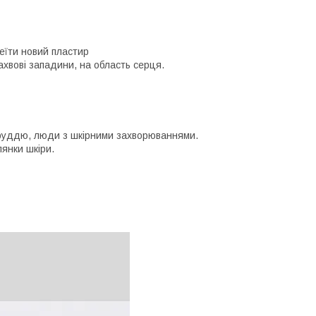
еїти новий пластир
ахвові западини, на область серця.
 груддю, люди з шкірними захворюваннями.
лянки шкіри.