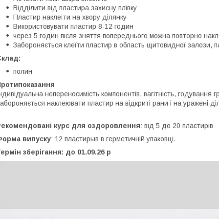
Відділити від пластира захисну плівку
Пластир наклеїти на хвору ділянку
Використовувати пластир 8-12 годин
через 5 годин після зняття попереднього можна повторно накл
Забороняється клеїти пластир в область щитовидної залози, п
Склад:
полин
Протипоказання
ндивідуальна непереносимість компонентів, вагітність, годування
абороняється наклеювати пластир на відкриті рани і на уражені ді
Рекомендовані курс для оздоровлення
: від 5 до 20 пластирів
Форма випуску
: 12 пластирыв в герметичній упаковці.
ермін зберігання: до 01.09.26 р