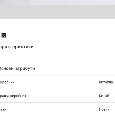
арактеристики
Основні атрибути
иробник
Китайча
раїна виробник
Китай
Стан
Новий