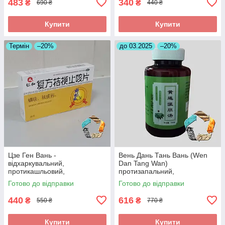
483
340
₴
₴
690 ₴
440 ₴
Купити
Купити
Термін
–20%
до 03.2025
–20%
Цзе Ген Вань -
Вень Дань Тань Вань (Wen
відхаркувальний,
Dan Tang Wan)
протикашльовий,
протизапальний,
протизапальний
знеболюючий, при
Готово до відправки
Готово до відправки
холециститі
440
616
₴
₴
550 ₴
770 ₴
Купити
Купити