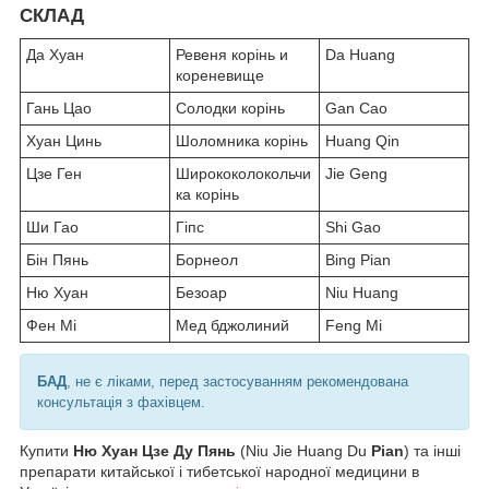
СКЛАД
Да Хуан
Ревеня корінь и
Da Huang
кореневище
Гань Цао
Солодки корінь
Gan Cao
Хуан Цинь
Шоломника корінь
Huang Qin
Цзе Ген
Ширококолокольчи
Jie Geng
ка корінь
Ши Гао
Гіпс
Shi Gao
Бін Пянь
Борнеол
Bing Pian
Ню Хуан
Безоар
Niu Huang
Фен Мі
Мед бджолиний
Feng Mi
БАД
, не є ліками, перед застосуванням рекомендована
консультація з фахівцем.
Купити
Ню Хуан Цзе Ду Пянь
(Niu Jie Huang Du
Pian
) та інші
препарати китайської і тибетської народної медицини в