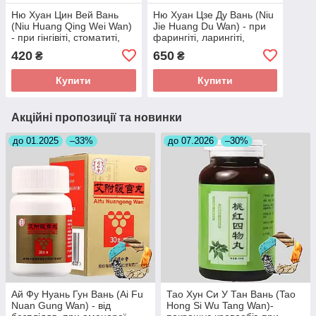
Ню Хуан Цин Вей Вань
Ню Хуан Цзе Ду Вань (Niu
(Niu Huang Qing Wei Wan)
Jie Huang Du Wan) - при
- при гінгівіті, стоматиті,
фарингіті, ларингіті,
пародонтозі,
тонзиліті, стоматиті
420
650
₴
₴
кровоточивості ясен
Купити
Купити
Акційні пропозиції та новинки
до 01.2025
–33%
до 07.2026
–30%
Ай Фу Нуань Гун Вань (Ai Fu
Тао Хун Си У Тан Вань (Tao
Nuan Gung Wan) - від
Hong Si Wu Tang Wan)-