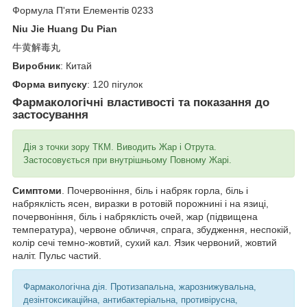
Формула П'яти Елементів 0233
Niu Jie Huang Du Pian
牛黄解毒丸
Виробник
: Китай
Форма випуску
: 120 пігулок
Фармакологічні властивості та показання до
застосування
Дія з точки зору ТКМ. Виводить Жар і Отрута.
Застосовується при внутрішньому Повному Жарі.
Симптоми
. Почервоніння, біль і набряк горла, біль і
набряклість ясен, виразки в ротовій порожнині і на язиці,
почервоніння, біль і набряклість очей, жар (підвищена
температура), червоне обличчя, спрага, збудження, неспокій,
колір сечі темно-жовтий, сухий кал. Язик червоний, жовтий
наліт. Пульс частий.
Фармакологічна дія. Протизапальна, жарознижувальна,
дезінтоксикаційна, антибактеріальна, противірусна,