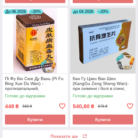
До 06.2026
–20%
до 04.2026
–20%
Пі Фу Бін Сюе Ду Вань (Pi Fu
Кан Гу Цзен Ван Шен
Bing Xue Du Wan) -
(KangGu Zeng Sheng Wаn)-
протизапальний,
при онімінні і болі в спині,
протиалергічний,
остеохондрозі, радикуліті,
Готово до відправки
Готово до відправки
протисвербіжний,
протрузії
антигістамінний
448
540,80
₴
₴
560 ₴
676 ₴
Купити
Купити
Показати ще