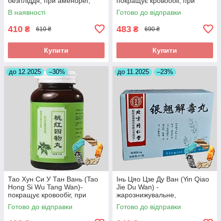
безпліддя, при аменореї,
покращує кровообіг, при
загрозі викидня
інсульті, головних болях
В наявності
Готово до відправки
410
483
₴
₴
610 ₴
690 ₴
Купити
Купити
до 12.2025
–30%
до 11.2025
–23%
Тао Хун Си У Тан Вань (Tao
Інь Цяо Цзе Ду Ван (Yin Qiao
Hong Si Wu Tang Wan)-
Jie Du Wan) -
покращує кровообіг, при
жарознижувальне,
інсульті, головних болях
протизапальне,антиалергічне
Готово до відправки
Готово до відправки