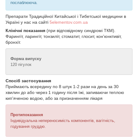
послаблююча.
Препарати Традиційної Китайської і Тибетської медицини в
Україні у нас на сайті
5elementov.com.ua
Клінічні показання
(при відповідному синдромі ТКМ).
Фарингіт, ларингіт, тонзиліт, стоматит, глосит, кон'юнктивіт,
бронхіт.
Форма випуску
120 пігулок
Спосіб застосування
Приймають всередину по 8 штук 1-2 рази на день за 30
хвилин до або через 1 годину після їжі, запиваючи теплою
кип'яченою водою, або за призначенням лікаря
Протипоказання
Індивідуальна непереносимість компонентів, вагітність,
годування груддю.