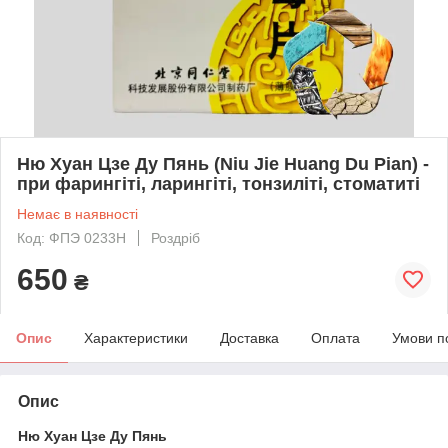
Ню Хуан Цзе Ду Пянь (Niu Jie Huang Du Pian) -
при фарингіті, ларингіті, тонзиліті, стоматиті
Немає в наявності
Код: ФПЭ 0233Н
Роздріб
650
₴
Опис
Характеристики
Доставка
Оплата
Умови п
Опис
Ню Хуан Цзе Ду Пянь