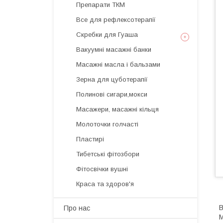
Препарати ТКМ
Все для рефлексотерапії
Скребки для Гуаша
Вакуумні масажні банки
Масажні масла і бальзами
Зерна для цуботерапії
Полинові сигари,мокси
Масажери, масажні кільця
Молоточки голчасті
Пластирі
Тибетські фітозбори
Фітосвічки вушні
Краса та здоров'я
В
Про нас
М