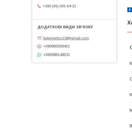
+380 (96) 035-64-21
Х
5elementov19@gmail.com
+380960356421
+380995148231
К
С
К
М
В