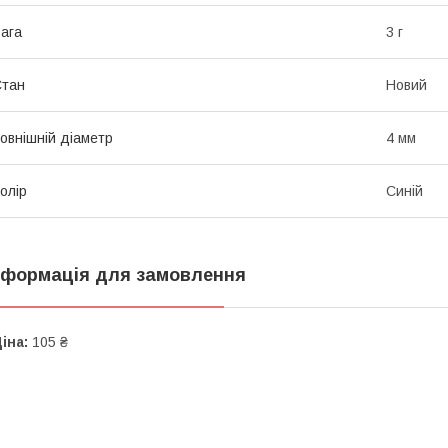
ага
3 г
Стан
Новий
овнішній діаметр
4 мм
олір
Синій
нформація для замовлення
іна:
105 ₴