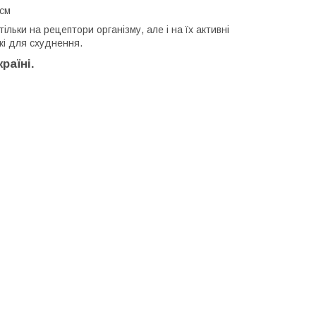
 см
ільки на рецептори організму, але і на їх активні
жі для схуднення.
раїні.