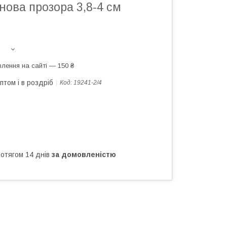
нова прозора 3,8-4 см
лення на сайті — 150 ₴
птом і в роздріб
Код:
19241-2/4
ротягом 14 днів
за домовленістю