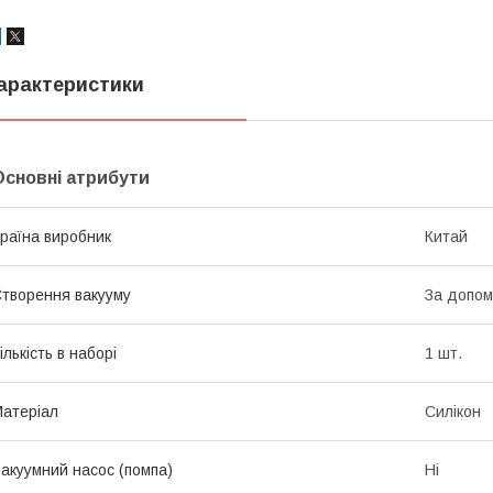
арактеристики
Основні атрибути
раїна виробник
Китай
творення вакууму
За допом
ількість в наборі
1 шт.
атеріал
Силікон
акуумний насос (помпа)
Ні