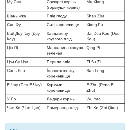
Му Сян
Сосюреї корінь
Mu Xiang
(горькуши корінь)
Шань Чжа
Плід глоду
Shan Zha
Сян Фу
Ситі кореневище
Xiang Fu
Бай Доу Коу (Доу
Кардамону
Bai Dou Kou (Dou
Коу)
круглого плід
Kou)
Цін Пі
Мандарина кожура
Qing Pi
зеленая
Цзи Су Цзи
Перили плід
Zi Su Zi
Сань Лен
Їжачеголівнику
San Leng
кореневище
Е Чжу (Пен Е Чжу)
Куркуми
E Zhu (Peng E
кореневище
Zhu)
У Яо
Ліндери корінь
Wu Yao
Чжи Ке (Чжи Цяо)
Померанца плід
Zhi Ke (Zhi Qiao)