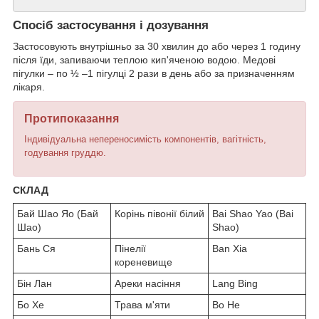
Спосіб застосування і дозування
Застосовують внутрішньо за 30 хвилин до або через 1 годину
після їди, запиваючи теплою кип'яченою водою. Медові
пігулки – по ½ –1 пігулці 2 рази в день або за призначенням
лікаря.
Протипоказання
Індивідуальна непереносимість компонентів, вагітність,
годування груддю.
СКЛАД
Бай Шао Яо (Бай
Корінь півонії білий
Bai Shao Yao (Bai
Шао)
Shao)
Бань Ся
Пінелії
Ban Xia
кореневище
Бін Лан
Ареки насіння
Lang Bing
Бо Хе
Трава м'яти
Bo He