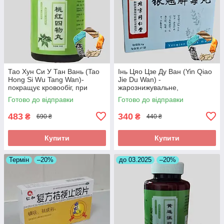
Тао Хун Си У Тан Вань (Tao
Інь Цяо Цзе Ду Ван (Yin Qiao
Hong Si Wu Tang Wan)-
Jie Du Wan) -
покращує кровообіг, при
жарознижувальне,
інсульті, головних болях
протизапальне,антиалергічне
Готово до відправки
Готово до відправки
483
340
₴
₴
690 ₴
440 ₴
Купити
Купити
Термін
–20%
до 03.2025
–20%