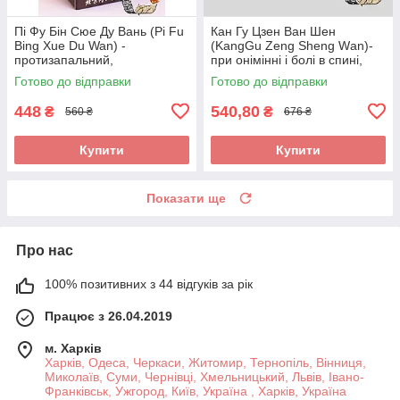
Пі Фу Бін Сюе Ду Вань (Pi Fu
Кан Гу Цзен Ван Шен
Bing Xue Du Wan) -
(KangGu Zeng Sheng Wаn)-
протизапальний,
при онімінні і болі в спині,
протиалергічний,
остеохондрозі, радикуліті,
Готово до відправки
Готово до відправки
протисвербіжний,
протрузії
антигістамінний
448
540,80
₴
₴
560 ₴
676 ₴
Купити
Купити
Показати ще
Про нас
100% позитивних з 44 відгуків за рік
Працює з 26.04.2019
м. Харків
Харків, Одеса, Черкаси, Житомир, Тернопіль, Вінниця,
Миколаїв, Суми, Чернівці, Хмельницький, Львів, Івано-
Франківськ, Ужгород, Київ, Україна , Харків, Україна