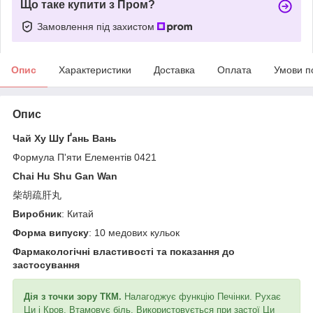
Що таке купити з Пром?
Замовлення під захистом
Опис
Характеристики
Доставка
Оплата
Умови п
Опис
Чай Ху Шу Ґань Вань
Формула П'яти Елементів 0421
Chai Hu Shu Gan Wan
柴胡疏肝丸
Виробник
: Китай
Форма випуску
: 10 медових кульок
Фармакологічні властивості та показання до
застосування
Дія з точки зору ТКМ.
Налагоджує функцію Печінки. Рухає
Ци і Кров. Втамовує біль. Використовується при застої Ци