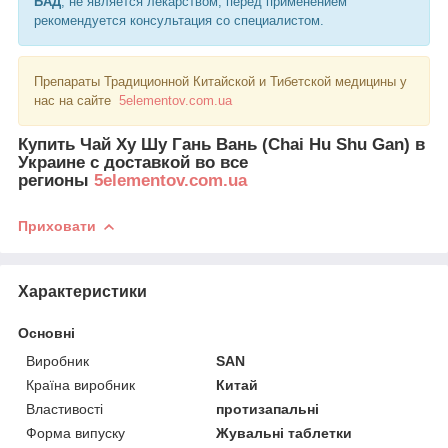
БАД
, не является лекарством, перед применением
рекомендуется консультация со специалистом.
Препараты Традиционной Китайской и Тибетской медицины у
нас на сайте
5elementov.com.ua
Купить Чай Ху Шу Гань Вань
(Chai Hu Shu Gan)
в
Украине с доставкой во все
регионы
5elementov.com.ua
Приховати
Характеристики
Основні
Виробник
SAN
Країна виробник
Китай
Властивості
протизапальні
Форма випуску
Жувальні таблетки