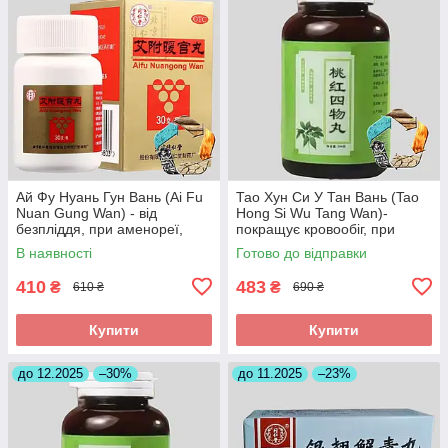
Ай Фу Нуань Гун Вань (Ai Fu
Тао Хун Си У Тан Вань (Tao
Nuan Gung Wan) - від
Hong Si Wu Tang Wan)-
безпліддя, при аменореї,
покращує кровообіг, при
загрозі викидня
інсульті, головних болях
В наявності
Готово до відправки
410
483
₴
₴
610 ₴
690 ₴
Купити
Купити
до 12.2025
–30%
до 11.2025
–23%