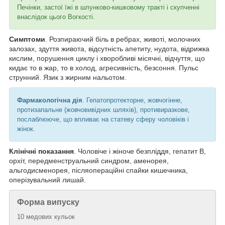
Печінки, застої їжі в шлунково-кишковому тракті і скупченні
внаслідок цього Вогкості.
Симптоми
. Розпираючий біль в ребрах, животі, молочних
залозах, здуття живота, відсутність апетиту, нудота, відрижка
кислим, порушення циклу і хворобливі місячні, відчуття, що
кидає то в жар, то в холод, агресивність, безсоння. Пульс
струнний. Язик з жирним нальотом.
Фармакологічна дія
. Гепатопротекторне, жовчогінне,
протизапальне (жовчовивідних шляхів), противиразкове,
послаблююче, що впливає на статеву сферу чоловіків і
жінок.
Клінічні показання
. Чоловіче і жіноче безпліддя, гепатит В,
орхіт, передменструальний синдром, аменорея,
альгодисменорея, післяопераційні спайки кишечника,
оперізувальний лишай.
Форма випуску
10 медових кульок