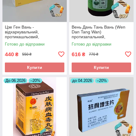
Цзе Ген Вань -
Вень Дань Тань Вань (Wen
відхаркувальний,
Dan Tang Wan)
протикашльовий,
протизапальний,
протизапальний
знеболюючий, при
Готово до відправки
Готово до відправки
холециститі
440
616
₴
₴
550 ₴
770 ₴
Купити
Купити
До 06.2026
–20%
до 04.2026
–20%