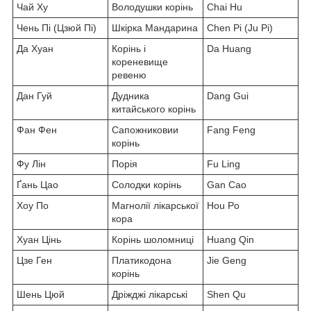
Чай Ху
Володушки корінь
Chai Hu
Чень Пі (Цзюй Пі)
Шкірка Мандарина
Chen Pi (Ju Pi)
Да Хуан
Корінь і
Da Huang
кореневище
ревеню
Дан Гуй
Дудника
Dang Gui
китайського корінь
Фан Фен
Сапожниковии
Fang Feng
корінь
Фу Лін
Порія
Fu Ling
Ґань Цао
Солодки корінь
Gan Cao
Хоу По
Магнолії лікарської
Hou Po
кора
Хуан Цінь
Корінь шоломниці
Huang Qin
Цзе Ген
Платикодона
Jie Geng
корінь
Шень Цюй
Дріжджі лікарські
Shen Qu