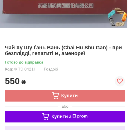
Чай Ху Шу Ґань Вань (Chai Hu Shu Gan) - при
безплідді, гепатиті В, аменореї
Готово до відправки
Код: ФПЭ 0421Н
Роздріб
550
₴
Купити
або
Купити з