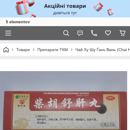
5 elementov
Товари
Препарати ТКМ
Чай Ху Шу Ґань Вань (Chai H