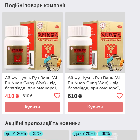
Подібні товари компанії
Ай Фу Нуань Гун Вань (Ai
Ай Фу Нуань Гун Вань (Ai
Fu Nuan Gung Wan) - від
Fu Nuan Gung Wan) - від
безпліддя, при аменореї,
безпліддя, при аменореї,
загрозі викидня
загрозі викидня
410
610
₴
₴
610 ₴
Купити
Купити
Акційні пропозиції та новинки
до 01.2025
–33%
до 07.2026
–30%