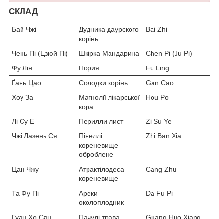
СКЛАД
Бай Чжі
Дудника даурского
Bai Zhi
корінь
Чень Пі (Цзюй Пі)
Шкірка Мандарина
Chen Pi (Ju Pi)
Фу Лін
Пория
Fu Ling
Ґань Цао
Солодки корінь
Gan Cao
Хоу За
Магнолії лікарської
Hou Po
кора
Лі Су Е
Перилли лист
Zi Su Ye
Чжі Лазень Ся
Пінеллі
Zhi Ban Xia
кореневище
оброблене
Цан Чжу
Атрактілодеса
Cang Zhu
кореневище
Та Фу Пі
Ареки
Da Fu Pi
околоплодник
Гуан Хо Сян
Пачулі трава
Guang Huo Xiang