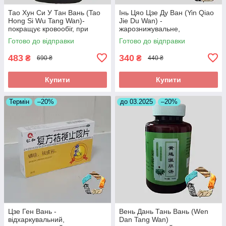
Тао Хун Си У Тан Вань (Tao
Інь Цяо Цзе Ду Ван (Yin Qiao
Hong Si Wu Tang Wan)-
Jie Du Wan) -
покращує кровообіг, при
жарознижувальне,
інсульті, головних болях
протизапальне,антиалергічне
Готово до відправки
Готово до відправки
483
340
₴
₴
690 ₴
440 ₴
Купити
Купити
Термін
–20%
до 03.2025
–20%
Цзе Ген Вань -
Вень Дань Тань Вань (Wen
відхаркувальний,
Dan Tang Wan)