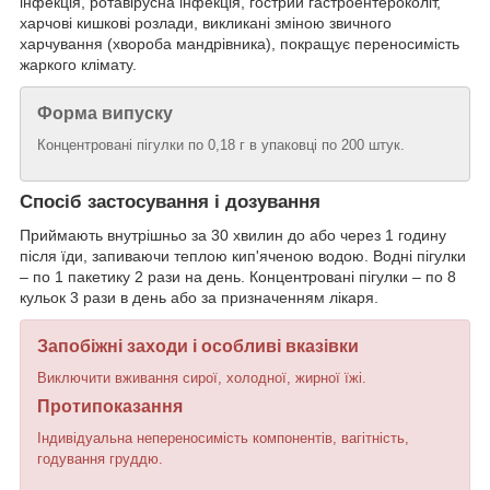
інфекція, ротавірусна інфекція, гострий гастроентероколіт,
харчові кишкові розлади, викликані зміною звичного
харчування (хвороба мандрівника), покращує переносимість
жаркого клімату.
Форма випуску
Концентровані пігулки по 0,18 г в упаковці по 200 штук.
Спосіб застосування і дозування
Приймають внутрішньо за 30 хвилин до або через 1 годину
після їди, запиваючи теплою кип'яченою водою. Водні пігулки
– по 1 пакетику 2 рази на день. Концентровані пігулки – по 8
кульок 3 рази в день або за призначенням лікаря.
Запобіжні заходи і особливі вказівки
Виключити вживання сирої, холодної, жирної їжі.
Протипоказання
Індивідуальна непереносимість компонентів, вагітність,
годування груддю.