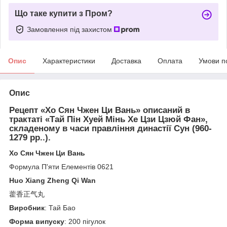
Що таке купити з Пром?
Замовлення під захистом
Опис
Характеристики
Доставка
Оплата
Умови п
Опис
Рецепт «Хо Сян Чжен Ци Вань» описаний в
трактаті «Тай Пін Хуей Мінь Хе Цзи Цзюй Фан»,
складеному в часи правління династії Сун (960-
1279 рр..).
Хо Сян Чжен Ци Вань
Формула П'яти Елементів 0621
Huo Xiang Zheng Qi Wan
藿香正气丸
Виробник
: Тай Бао
Форма випуску
: 200 пігулок