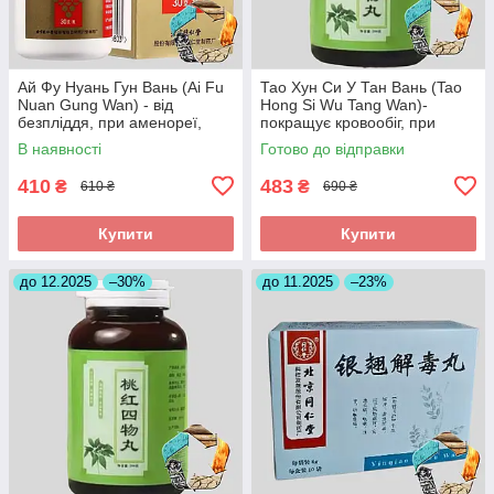
Ай Фу Нуань Гун Вань (Ai Fu
Тао Хун Си У Тан Вань (Tao
Nuan Gung Wan) - від
Hong Si Wu Tang Wan)-
безпліддя, при аменореї,
покращує кровообіг, при
загрозі викидня
інсульті, головних болях
В наявності
Готово до відправки
410
483
₴
₴
610 ₴
690 ₴
Купити
Купити
до 12.2025
–30%
до 11.2025
–23%