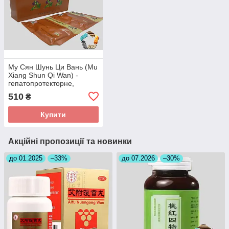
Му Сян Шунь Ци Вань (Mu
Xiang Shun Qi Wan) -
гепатопротекторне,
відновлює работу ШКТ
510
₴
Купити
Акційні пропозиції та новинки
до 01.2025
–33%
до 07.2026
–30%