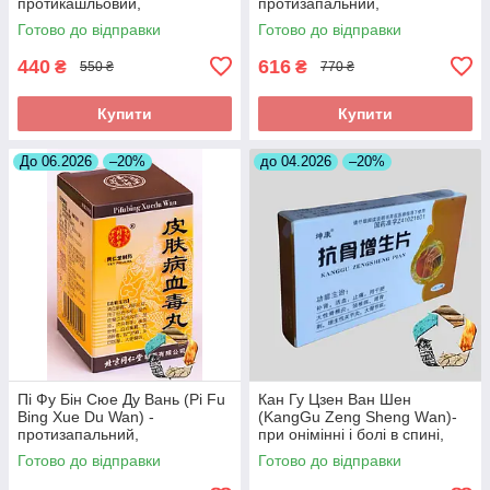
протикашльовий,
протизапальний,
протизапальний
знеболюючий, при
Готово до відправки
Готово до відправки
холециститі
440
616
₴
₴
550 ₴
770 ₴
Купити
Купити
До 06.2026
–20%
до 04.2026
–20%
Пі Фу Бін Сюе Ду Вань (Pi Fu
Кан Гу Цзен Ван Шен
Bing Xue Du Wan) -
(KangGu Zeng Sheng Wаn)-
протизапальний,
при онімінні і болі в спині,
протиалергічний,
остеохондрозі, радикуліті,
Готово до відправки
Готово до відправки
протисвербіжний,
протрузії
антигістамінний