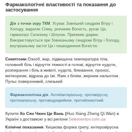
Фармакологічні властивості та показання до
застосування
Дія з точки зору ТКМ
. Усуває Зовнішній синдром Вітру і
Холоду, видаляє Спеку, розчиняє Вогкість, рухає Ци,
гармонізує Селезінку і Шлунок. Припиняє діарею.
Використовується при Зовнішньому синдромі Вітру і Холоду,
внутрішньому застої Ци і пошкодження Вогкістю.
Симптоми
.Озноб, жар, підвищена температура тіла,
головний біль і відчуття тяжкості в голові, відчуття нудоти,
розпирання і біль в животі, нудота, блювання, пронос,
метеоризм, відраза до їжі. Язик з білим, жирним нальотом.
Пульс поверхневий, слизький
Фармакологічна дія
. Антибактеріальну, противірусну,
протизапальну, противодиарейное, протиблювотний.
Купити
Хо Сян Чжен Ци Вань (
Huo Xiang Zheng Qi Wan) в
Україні з доставкою у всі регіони
5elementov.com.ua
Клінічні показання
. Кишкова форма грипу, ентеровірусна