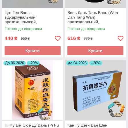
Цзе Ген Вань -
Вень Дань Тань Вань (Wen
відхаркувальний,
Dan Tang Wan)
протикашльовий,
протизапальний,
протизапальний
знеболюючий, при
Готово до відправки
Готово до відправки
холециститі
440
616
₴
₴
550 ₴
770 ₴
Купити
Купити
До 06.2026
–20%
до 04.2026
–20%
Пі Фу Бін Сюе Ду Вань (Pi Fu
Кан Гу Цзен Ван Шен