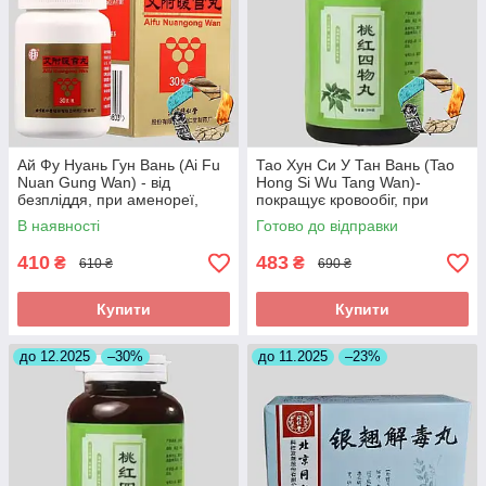
Ай Фу Нуань Гун Вань (Ai Fu
Тао Хун Си У Тан Вань (Tao
Nuan Gung Wan) - від
Hong Si Wu Tang Wan)-
безпліддя, при аменореї,
покращує кровообіг, при
загрозі викидня
інсульті, головних болях
В наявності
Готово до відправки
410
483
₴
₴
610 ₴
690 ₴
Купити
Купити
до 12.2025
–30%
до 11.2025
–23%