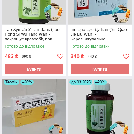
Тао Хун Си У Тан Вань (Tao
Інь Цяо Цзе Ду Ван (Yin Qiao
Hong Si Wu Tang Wan)-
Jie Du Wan) -
покращує кровообіг, при
жарознижувальне,
інсульті, головних болях
протизапальне,антиалергічне
Готово до відправки
Готово до відправки
483
340
₴
₴
690 ₴
440 ₴
Купити
Купити
Термін
–20%
до 03.2025
–20%