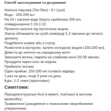
Спосіб застосування та дозування:
Насіння персика (Tao Ren) - 6 г (сухі)
Вода - 150-200 мл
На 10 г насіння води беруть приблизно 200 мл,
співвідношення 1:10-1:12.
Промити насіння під проточною водою.
Злегка обсмажити на сухій сковороді 1-2 хвилини до легкого
аромату
Подрібнити ножем або у ступці
Розмістити в каструлю, залити холодною водою (150-200 мл).
Довести до кипіння на середньому вогні.
Зменшити вогонь і варити на слабкому вогні 20-30 хвилин.
Процідити через сито чи марлю.
Приймати теплим
Один прийом: 150-200 мл готового відвару
1 раз на день, іноді 2 рази на день
Курс: 1-2 тижні (орієнтовно)
Симптоми:
Передменструальні болі в животі, пов'язані із застоєм
кровообігу;
Травматичні ушкодження з локальними хворобливими
утвореннями;