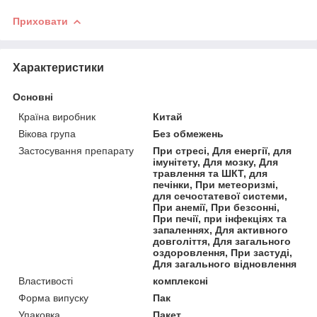
Приховати
Характеристики
Основні
Країна виробник
Китай
Вікова група
Без обмежень
Застосування препарату
При стресі, Для енергії, для
імунітету, Для мозку, Для
травлення та ШКТ, для
печінки, При метеоризмі,
для сечостатевої системи,
При анемії, При безсонні,
При печії, при інфекціях та
запаленнях, Для активного
довголіття, Для загального
оздоровлення, При застуді,
Для загального відновлення
Властивості
комплексні
Форма випуску
Пак
Упаковка
Пакет