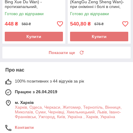
Bing Xue Du Wan) -
(KangGu Zeng Sheng Wаn)-
протизапальний,
при онімінні і болі в спині,
протиалергічний,
остеохондрозі, радикуліті,
Готово до відправки
Готово до відправки
протисвербіжний,
протрузії
антигістамінний
448
540,80
₴
₴
560 ₴
676 ₴
Купити
Купити
Показати ще
Про нас
100% позитивних з 44 відгуків за рік
Працює з 26.04.2019
м. Харків
Харків, Одеса, Черкаси, Житомир, Тернопіль, Вінниця,
Миколаїв, Суми, Чернівці, Хмельницький, Львів, Івано-
Франківськ, Ужгород, Київ, Україна , Харків, Україна
Контакти