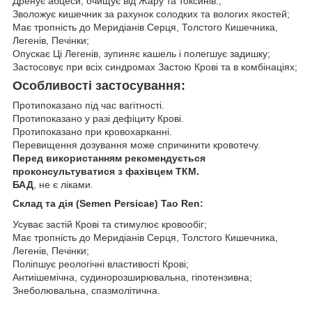
Дренує абцеси, очищує від Жару та токсинів.;
Зволожує кишечник за рахунок солодких та вологих якостей;
Має тропність до Меридіанів Серця, Толстого Кишечника,
Легенів, Печінки;
Опускає Ці Легенів, зупиняє кашель і полегшує задишку;
Застосовує при всіх синдромах Застою Крові та в комбінаціях;
Особливості застосування:
Протипоказано під час вагітності.
Протипоказано у разі дефіциту Крові.
Протипоказано при кровохарканні.
Перевищення дозування може спричинити кровотечу.
Перед використанням рекомендується
проконсультуватися з фахівцем ТКМ.
БАД
, не є ліками.
Склад та дія (Semen Persicae) Tao Ren:
Усуває застій Крові та стимулює кровообіг;
Має тропність до Меридіанів Серця, Толстого Кишечника,
Легенів, Печінки;
Поліпшує реологічні властивості Крові;
Антиішемічна, судинорозширювальна, гіпотензивна;
Знеболювальна, спазмолітична.