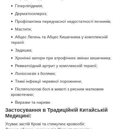
Гіперліпідемія;
Дерматосклероз;
Профілактика передчасної недостатності яєчників;
Мастити;
Абцес Легень та Абцес Кишечника у комплексній
терапії.
Задишка;
Хронічні запори при атрофічних змінах кишечника;
Ревматоїдний артрит у комплексній терапії;
Лохіосхезія з болями;
Тяжкі інфекції черевної порожнини;
Післяпологові болі в животі з рясним матковим
кровотечею;
Виразки та нариви.
Застосування в Традиційній Китайській
Медицині:
Усуває застій Крові та стимулює кровообіг;