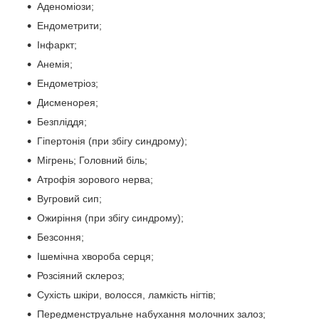
Аденоміози;
Ендометрити;
Iнфаркт;
Анемія;
Ендометріоз;
Дисменорея;
Безпліддя;
Гіпертонія (при збігу синдрому);
Мігрень; Головний біль;
Атрофія зорового нерва;
Вугровий сип;
Ожиріння (при збігу синдрому);
Безсоння;
Ішемічна хвороба серця;
Розсіяний склероз;
Сухість шкіри, волосся, ламкість нігтів;
Передменструальне набухання молочних залоз;