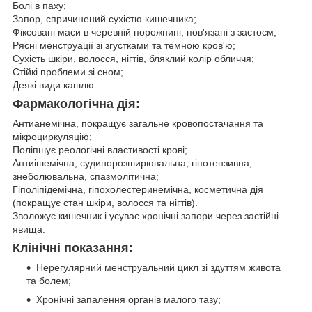
Болі в паху;
Запор, спричинений сухістю кишечника;
Фіксовані маси в черевній порожнині, пов'язані з застоєм;
Рясні менструації зі згустками та темною кров'ю;
Сухість шкіри, волосся, нігтів, бляклий колір обличчя;
Стійкі проблеми зі сном;
Деякі види кашлю.
Фармакологічна дія:
Антианемічна, покращує загальне кровопостачання та
мікроциркуляцію;
Поліпшує реологічні властивості крові;
Антиішемічна, судинорозширювальна, гіпотензивна,
знеболювальна, спазмолітична;
Гіполіпідемічна, гіпохолестеринемічна, косметична дія
(покращує стан шкіри, волосся та нігтів).
Зволожує кишечник і усуває хронічні запори через застійні
явища.
Клінічні показання:
Нерегулярний менструальний цикл зі здуттям живота
та болем;
Хронічні запалення органів малого тазу;