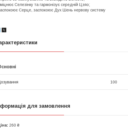
міцнює Селезінку та гармонізує середній Цзяо;
аспокоює Серце, заспокоює Дух Шень нервову систему
арактеристики
Основні
озування
100
нформація для замовлення
іна:
260 ₴