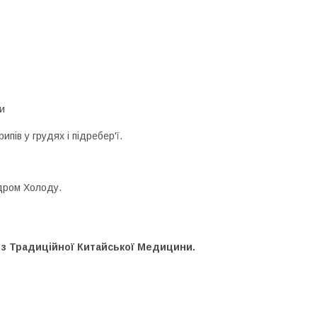
и
пів у грудях і підребер'ї.
ндром Холоду.
з Традиційної Китайської Медицини.