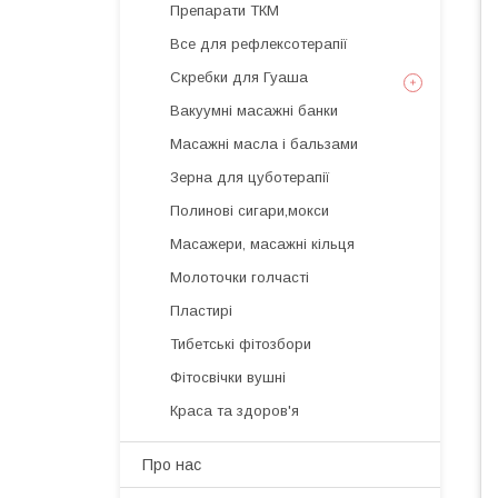
Препарати ТКМ
Все для рефлексотерапії
Скребки для Гуаша
Вакуумні масажні банки
Масажні масла і бальзами
Зерна для цуботерапії
Полинові сигари,мокси
Масажери, масажні кільця
Молоточки голчасті
Пластирі
Тибетські фітозбори
Фітосвічки вушні
Краса та здоров'я
Про нас