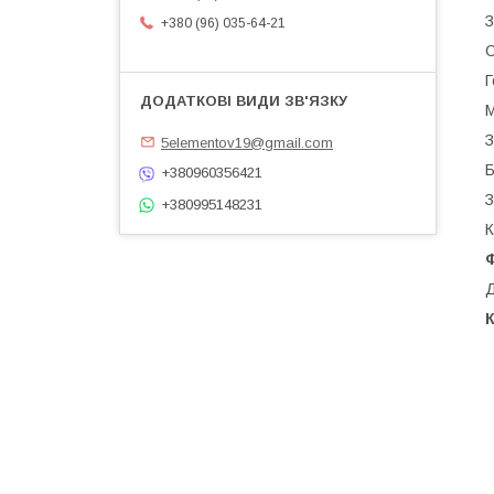
З
+380 (96) 035-64-21
С
Г
М
З
5elementov19@gmail.com
Б
+380960356421
З
+380995148231
К
Ф
Д
К