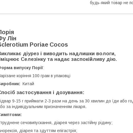
будь-який товар не п
Порія
Фу Лін
Sclerotium Poriae Cocos
Викликає діурез і виводить надлишки вологи,
Зміцнює Селезінку та надає заспокійливу дію.
Форма випуску Порії
:
арізане коріння 100 грам в упаковці
Виробник:
Китай
Спосіб застосування і дозування:
ідвар 9-15 г приймати 2-3 рази на день за 30 хвилин до їди або го
бо за індивідуальним призначенням лікаря.
Симптоми:
труднене сечовипускання, діарея через застійну рідину;
норексія, діарея та здуттям епігастрія;