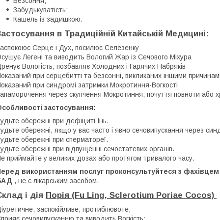
Безсоння;
Забудькуватість;
Кашель із задишкою.
Застосування в Традиційній Китайській Медицині:
аспокоює Серце і Дух, посилює Селезенку
сушує Легені та виводить Вологий Жар із Сечового Міхура
ренує Вологість, позбавляє Холодних і Гарячих Набряків
оказаний при серцебитті та безсонні, викликаних іншими причинам
оказаний при синдромі затримки Мокротиння-Вогкості
апаморочення через скупчення Мокротиння, почуття повноти або хри
Особливості застосування:
удьте обережні при дефіциті Інь.
удьте обережні, якщо у вас часто і явно сечовипускання через си
удьте обережні при сперматореї.
удьте обережні при відпущенні сечостатевих органів.
е приймайте у великих дозах або протягом тривалого часу.
Перед використанням послуг проконсультуйтеся з фахівцем 
БАД
, не є лікарським засобом.
Склад і дія
Порія (Fu Ling, Sclerotium Poriae Cocos)
іуретичне, заспокійливе, протиблювоте;
прияє сечовипусканню та виводить Вогкість;