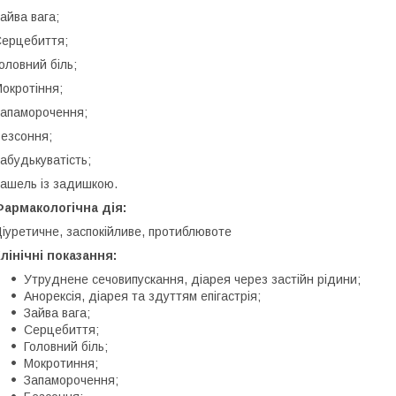
айва вага;
ерцебиття;
оловний біль;
окротіння;
апаморочення;
езсоння;
абудькуватість;
ашель із задишкою.
армакологічна дія:
іуретичне, заспокійливе, протиблювоте
лінічні показання:
Утруднене сечовипускання, діарея через застійн рідини;
Анорексія, діарея та здуттям епігастрія;
Зайва вага;
Серцебиття;
Головний біль;
Мокротиння;
Запаморочення;