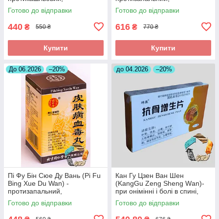
протизапальний
знеболюючий, при
Готово до відправки
Готово до відправки
холециститі
440
616
₴
₴
550 ₴
770 ₴
Купити
Купити
До 06.2026
–20%
до 04.2026
–20%
Пі Фу Бін Сюе Ду Вань (Pi Fu
Кан Гу Цзен Ван Шен
Bing Xue Du Wan) -
(KangGu Zeng Sheng Wаn)-
протизапальний,
при онімінні і болі в спині,
протиалергічний,
остеохондрозі, радикуліті,
Готово до відправки
Готово до відправки
протисвербіжний,
протрузії
антигістамінний