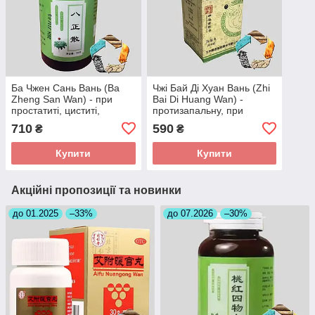
Ба Чжен Сань Вань (Ba
Чжі Бай Ді Хуан Вань (Zhi
Zheng San Wan) - при
Bai Di Huang Wan) -
простатиті, циститі,
протизапальну, при
пієлонефриті, нетриманні
циститі, пієлонефриті,
710
590
₴
₴
сечі
простатиті
Купити
Купити
Акційні пропозиції та новинки
до 01.2025
–33%
до 07.2026
–30%