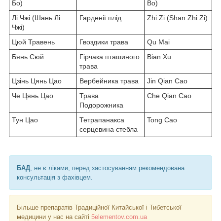
Бо)
Bo)
Лі Чжі (Шань Лі
Гарденії плід
Zhi Zi (Shan Zhi Zi)
Чжі)
Цюй Травень
Гвоздики трава
Qu Mai
Бянь Сюй
Гірчака пташиного
Bian Xu
трава
Цзінь Цянь Цао
Вербейника трава
Jin Qian Cao
Че Цянь Цао
Трава
Che Qian Cao
Подорожника
Тун Цао
Тетрапанакса
Tong Cao
серцевина стебла
БАД
, не є ліками, перед застосуванням рекомендована
консультація з фахівцем.
Більше препаратів Традиційної Китайської і Тибетської
медицини у нас на сайті
5elementov.com.ua