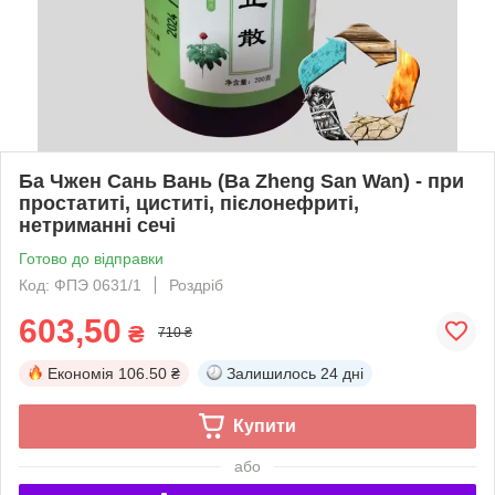
Ба Чжен Сань Вань (Ba Zheng San Wan) - при
простатиті, циститі, пієлонефриті,
нетриманні сечі
Готово до відправки
Код: ФПЭ 0631/1
Роздріб
603,50
₴
710 ₴
Економія
106.50 ₴
Залишилось
24 дні
Купити
або