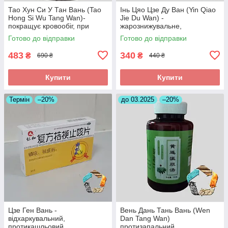
Тао Хун Си У Тан Вань (Tao
Інь Цяо Цзе Ду Ван (Yin Qiao
Hong Si Wu Tang Wan)-
Jie Du Wan) -
покращує кровообіг, при
жарознижувальне,
інсульті, головних болях
протизапальне,антиалергічне
Готово до відправки
Готово до відправки
483
340
₴
₴
690 ₴
440 ₴
Купити
Купити
Термін
–20%
до 03.2025
–20%
Цзе Ген Вань -
Вень Дань Тань Вань (Wen
відхаркувальний,
Dan Tang Wan)
протикашльовий,
протизапальний,