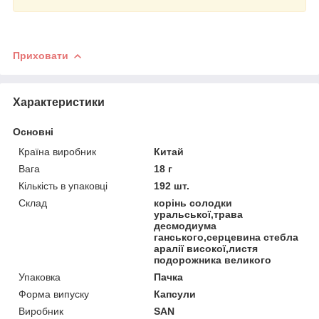
Приховати
Характеристики
Основні
Країна виробник
Китай
Вага
18 г
Кількість в упаковці
192 шт.
Склад
корінь солодки
уральської,трава
десмодиума
ганського,серцевина стебла
аралії високої,листя
подорожника великого
Упаковка
Пачка
Форма випуску
Капсули
Виробник
SAN