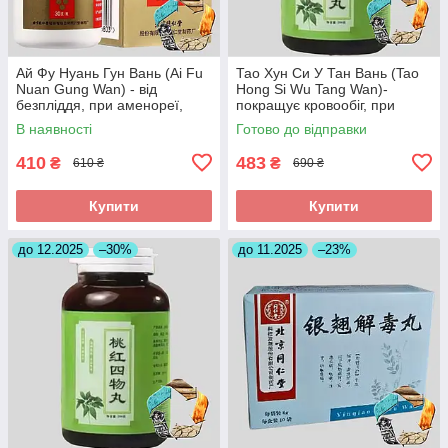
Ай Фу Нуань Гун Вань (Ai Fu
Тао Хун Си У Тан Вань (Tao
Nuan Gung Wan) - від
Hong Si Wu Tang Wan)-
безпліддя, при аменореї,
покращує кровообіг, при
загрозі викидня
інсульті, головних болях
В наявності
Готово до відправки
410
483
₴
₴
610 ₴
690 ₴
Купити
Купити
до 12.2025
–30%
до 11.2025
–23%