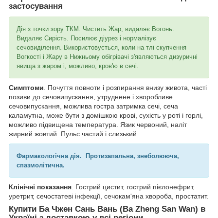
застосування
Дія з точки зору ТКМ. Чистить Жар, видаляє Вогонь.
Видаляє Сирість. Посилює діурез і нормалізує
сечовиділення. Використовується, коли на тлі скупчення
Вогкості і Жару в Нижньому обігрівачі з'являються дизуричні
явища з жаром і, можливо, кров'ю в сечі.
Симптоми
. Почуття повноти і розпирання внизу живота, часті
позиви до сечовипускання, утруднене і хворобливе
сечовипускання, можлива гостра затримка сечі, сеча
каламутна, може бути з домішкою крові, сухість у роті і горлі,
можливо підвищена температура. Язик червоний, наліт
жирний жовтий. Пульс частий і слизький.
Фармакологічна дія. Протизапальна, знеболююча,
спазмолітична.
Клінічні показання
. Гострий цистит, гострий пієлонефрит,
уретрит, сечостатеві інфекції, сечокам'яна хвороба, простатит.
Купити
Ба Чжен Сань Вань (Ba Zheng San Wan)
в
Україні з доставкою у всі регіони