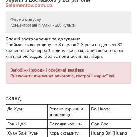
5elementov.com.ua
Форма випуску
Концентровані пігулки - 200 кульки.
Спосіб застосування та дозування
Приймають всередину по 8 пігулок 2-3 рази на день за 30
хвилин до або через 1 годину після їжі, запиваючи теплою
кип'яченою водою, або за призначенням лікаря.
Запобіжні заходи і особливі вказівки
Виключити вживання алкоголю, гострої і жирної їжі.
СКЛАД
Да Хуан
Ревеня корынь и
Da Huang
корневище
Гань Цао
Солодки корынь
Gan Cao
Хуан Бай (Хуан
Кора оксамиту
Huang Bai (Huang