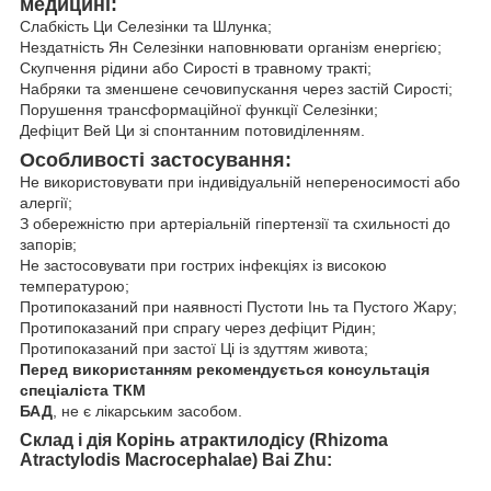
медицині:
Слабкість Ци Селезінки та Шлунка;
Нездатність Ян Селезінки наповнювати організм енергією;
Скупчення рідини або Сирості в травному тракті;
Набряки та зменшене сечовипускання через застій Сирості;
Порушення трансформаційної функції Селезінки;
Дефіцит Вей Ци зі спонтанним потовиділенням.
Особливості застосування:
Не використовувати при індивідуальній непереносимості або
алергії;
З обережністю при артеріальній гіпертензії та схильності до
запорів;
Не застосовувати при гострих інфекціях із високою
температурою;
Протипоказаний при наявності Пустоти Інь та Пустого Жару;
Протипоказаний при спрагу через дефіцит Рідин;
Протипоказаний при застої Ці із здуттям живота;
Перед використанням рекомендується консультація
спеціаліста ТКМ
БАД
, не є лікарським засобом.
Склад і дія Корінь атрактилодісу (Rhizoma
Atractylodis Macrocephalae) Bai Zhu: