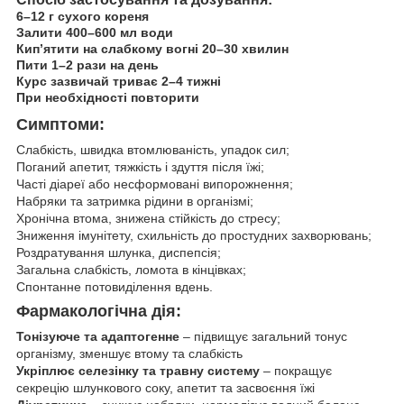
6–12 г сухого кореня
Залити 400–600 мл води
Кип’ятити на слабкому вогні 20–30 хвилин
Пити 1–2 рази на день
Курс зазвичай триває 2–4 тижні
При необхідності повторити
Симптоми:
Слабкість, швидка втомлюваність, упадок сил;
Поганий апетит, тяжкість і здуття після їжі;
Часті діареї або несформовані випорожнення;
Набряки та затримка рідини в організмі;
Хронічна втома, знижена стійкість до стресу;
Зниження імунітету, схильність до простудних захворювань;
Роздратування шлунка, диспепсія;
Загальна слабкість, ломота в кінцівках;
Спонтанне потовиділення вдень.
Фармакологічна дія:
Тонізуюче та адаптогенне
– підвищує загальний тонус
організму, зменшує втому та слабкість
Укріплює селезінку та травну систему
– покращує
секрецію шлункового соку, апетит та засвоєння їжі