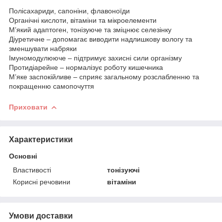
Полісахариди, сапоніни, флавоноїди
Органічні кислоти, вітаміни та мікроелементи
М’який адаптоген, тонізуюче та зміцнює селезінку
Діуретичне – допомагає виводити надлишкову вологу та
зменшувати набряки
Імуномодулююче – підтримує захисні сили організму
Протидіарейне – нормалізує роботу кишечника
М’яке заспокійливе – сприяє загальному розслабленню та
покращенню самопочуття
Приховати
Характеристики
Основні
Властивості
тонізуючі
Корисні речовини
вітаміни
Умови доставки