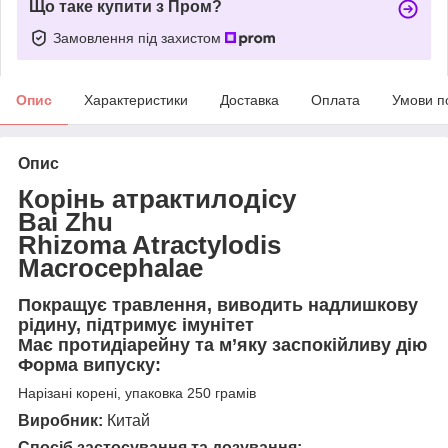
Що таке купити з Пром?
Замовлення під захистом
Опис
Характеристики
Доставка
Оплата
Умови п
Опис
Корінь атрактилодісу
Bai Zhu
Rhizoma Atractylodis
Macrocephalae
Покращує травлення, виводить надлишкову
рідину, підтримує імунітет
Має протидіарейну та м’яку заспокійливу дію
Форма випуску:
Нарізані корені, упаковка 250 грамів
Виробник:
Китай
Спосіб застосування та дозування: