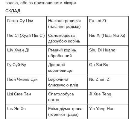
водою, або за призначенням лікаря
СКЛАД
Гавкіт Фу Цзи
Насіння редиски
Fu Lai Zi
(насіння редьки)
Ню Сі (Хуай Ню Сі)
Соломоцвета
Niu Xi (Huai Niu Xi)
двозубою корінь
Шу Хуан Ді
Реманії корінь
Shu Di Huang
оброблений
Гу Суй Бу
Дринарії
Gu Sui Bu
кореневище
Нюй Чжень Цзи
Бирючини
Nu Zhen Zi
блискучою плід
Цзі Сюе Тен
Спатолобуса
Ji Xue Teng
пагон
Інь Ян Хо
Епімедіума трава
Yin Yang Huo
(горянки трава)