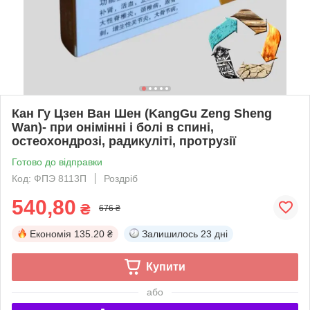
Кан Гу Цзен Ван Шен (KangGu Zeng Sheng
Wаn)- при онімінні і болі в спині,
остеохондрозі, радикуліті, протрузії
Готово до відправки
Код: ФПЭ 8113П
Роздріб
540,80
₴
676 ₴
Економія
135.20 ₴
Залишилось
23 дні
Купити
або