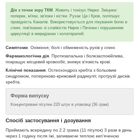
Дія з точки зору ТКМ
. Живить і тонізує Нирки. Зміцнює
поперек, м'язи, зв'язки і кістки. Рухає Ци і Кров, поліпшує
провідність Каналів. Використовується для лікування болю в
спині, пов'язаних зі слабкістю Нирок і Печінки і порушенням
циркуляції в меридіанах і колатералей.
Симптоми
. Оніміння, болі і обмеженість рухів у спині.
Фармакологічна дія
. Протизапальна і болезаспокійлива,
покращує місцевий кровообіг, знижує в'язкість крові.
Клінічні показання
. Остеохондроз хребта з больовим
синдромом, попереково-крижовий радикуліт, протрузії дисків
хребта.
Форма випуску
Концентровані пігулки 220 штук в упаковці (36 грам)
Спосіб застосування і дозування
Приймають всередину по 2.2 грама (11 пігулок) 3 рази в день
через 1 годину після їжі, запиваючи теплою кип'яченою