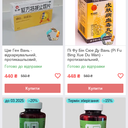
Цзе Ген Вань -
Пі Фу Бін Сюе Ду Вань (Pi Fu
відхаркувальний,
Bing Xue Du Wan) -
протикашльовий,
протизапальний,
протизапальний
протиалергічний,
Готово до відправки
Готово до відправки
протисвербіжний,
антигістамінний
440
448
₴
₴
550 ₴
560 ₴
Купити
Купити
до 03.2025
–20%
Термін зберігання
–15%