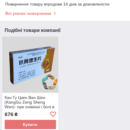
Повернення товару впродовж 14 днів за домовленістю
Всі умови повернення
Подібні товари компанії
Кан Гу Цзен Ван Шен
(KangGu Zeng Sheng
Wаn)- при онімінні і болі в
спині, остеохондрозі,
676
₴
радикуліті, протрузії
Купити