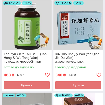
до 12.2025
–30%
до 11.2025
–23%
Тао Хун Си У Тан Вань (Tao
Інь Цяо Цзе Ду Ван (Yin Qiao
Hong Si Wu Tang Wan)-
Jie Du Wan) -
покращує кровообіг, при
жарознижувальне,
інсульті, головних болях
протизапальне,антиалергічне
Готово до відправки
Готово до відправки
483
340
₴
₴
690 ₴
440 ₴
Купити
Купити
Термін
–20%
До 06.2026
–20%