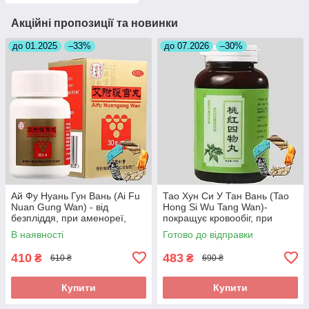
Акційні пропозиції та новинки
до 01.2025
–33%
до 07.2026
–30%
Ай Фу Нуань Гун Вань (Ai Fu
Тао Хун Си У Тан Вань (Tao
Nuan Gung Wan) - від
Hong Si Wu Tang Wan)-
безпліддя, при аменореї,
покращує кровообіг, при
загрозі викидня
інсульті, головних болях
В наявності
Готово до відправки
410
483
₴
₴
610 ₴
690 ₴
Купити
Купити