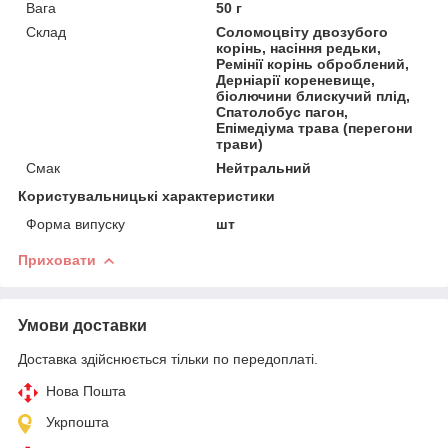
Вага
50 г
Склад
Соломоцвіту двозубого
корінь, насіння редьки,
Ремінії корінь оброблений,
Дерніарії кореневище,
біолючини блискучий плід,
Cпатолобус пагон,
Епімедіума трава (перегони
трави)
Смак
Нейтральний
Користувальницькі характеристики
Форма випуску
шт
Приховати
Умови доставки
Доставка здійснюється тільки по передоплаті.
Нова Пошта
Укрпошта