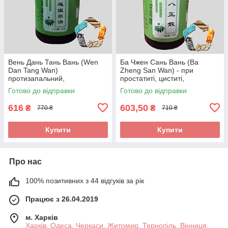
Вень Дань Тань Вань (Wen
Ба Чжен Сань Вань (Ba
Dan Tang Wan)
Zheng San Wan) - при
протизапальний,
простатиті, циститі,
знеболюючий, при
пієлонефриті, нетриманні
Готово до відправки
Готово до відправки
холециститі
сечі
616
603,50
₴
₴
770 ₴
710 ₴
Купити
Купити
Про нас
100% позитивних з 44 відгуків за рік
Працює з 26.04.2019
м. Харків
Харків, Одеса, Черкаси, Житомир, Тернопіль, Вінниця,