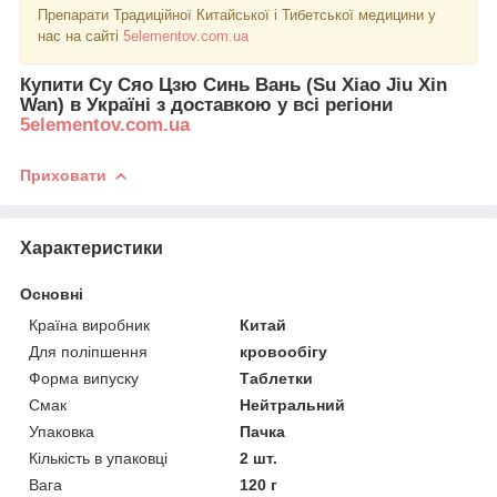
Препарати Традиційної Китайської і Тибетської медицини у
нас на сайті
5elementov.com.ua
Купити Су Сяо Цзю Синь Вань (Su Xiao Jiu Xin
Wan) в Україні з доставкою у всі регіони
5elementov.com.ua
Приховати
Характеристики
Основні
Країна виробник
Китай
Для поліпшення
кровообігу
Форма випуску
Таблетки
Смак
Нейтральний
Упаковка
Пачка
Кількість в упаковці
2 шт.
Вага
120 г