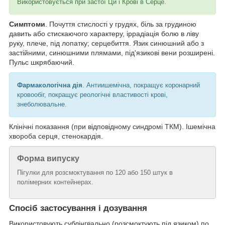
Використовується при застої Ци і Крові в Серце.
Симптоми
. Почуття стислості у грудях, біль за грудиною
давить або стискаючого характеру, іррадіація болю в ліву
руку, плече, під лопатку; серцебиття. Язик синюшний або з
застійними, синюшними плямами, під'язикові вени розширені.
Пульс шкрябаючий.
Фармакологічна дія
. Антиишемічна, покращує коронарний
кровообіг, покращує реологічні властивості крові,
знеболювальне.
Клінічні показання (при відповідному синдромі ТКМ). Ішемічна
хвороба серця, стенокардія.
Форма випуску
Пігулки для розсмоктування по 120 або 150 штук в
полімерних контейнерах.
Спосіб застосування і дозування
Використовують сублінгвально (розсмоктують під язиком) по