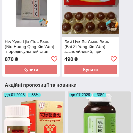
Ню Хуан Цін Сінь Вань
Бай Цзи Ян Сынь Вань
(Niu Huang Qing Xin Wan)
(Bai Zi Yang Xin Wan)
-передінсультний стан,
заспокійливий, при
інсульт, судоми, епілепсія
неврастенії і різних
870
490
₴
₴
страхах
Купити
Купити
Акційні пропозиції та новинки
до 01.2025
–33%
до 07.2026
–30%