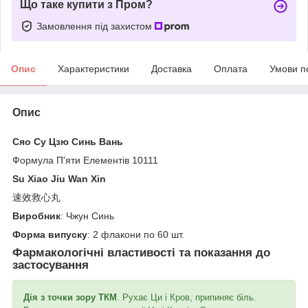
Що таке купити з Пром?
Замовлення під захистом
Опис
Характеристики
Доставка
Оплата
Умови п
Опис
Сяо Су Цзю Синь Вань
Формула П'яти Елементів 10111
Su Xiao Jiu Wan Xin
速效救心丸
Виробник
: Чжун Синь
Форма випуску
: 2 флакони по 60 шт.
Фармакологічні властивості та показання до
застосування
Дія з точки зору ТКМ
. Рухає Ци і Кров, припиняє біль.