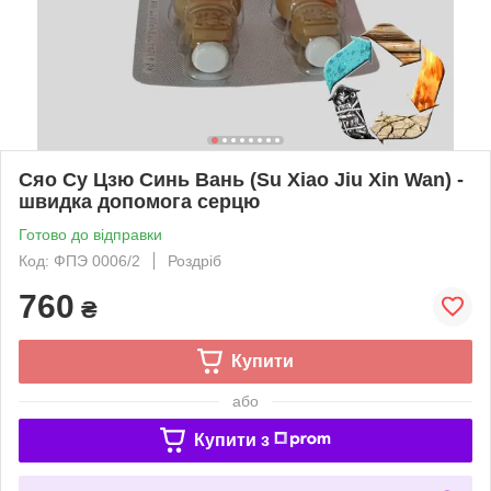
Сяо Су Цзю Синь Вань (Su Xiao Jiu Xin Wan) -
швидка допомога серцю
Готово до відправки
Код: ФПЭ 0006/2
Роздріб
760
₴
Купити
або
Купити з