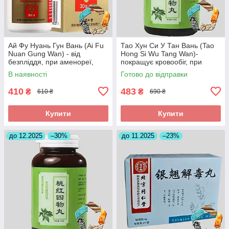
Ай Фу Нуань Гун Вань (Ai Fu
Тао Хун Си У Тан Вань (Tao
Nuan Gung Wan) - від
Hong Si Wu Tang Wan)-
безпліддя, при аменореї,
покращує кровообіг, при
загрозі викидня
інсульті, головних болях
В наявності
Готово до відправки
410
483
₴
₴
610 ₴
690 ₴
Купити
Купити
до 12.2025
–30%
до 11.2025
–23%