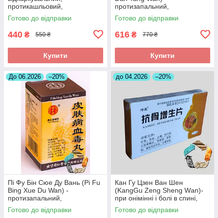
протикашльовий,
протизапальний,
протизапальний
знеболюючий, при
Готово до відправки
Готово до відправки
холециститі
440
616
₴
₴
550 ₴
770 ₴
Купити
Купити
До 06.2026
–20%
до 04.2026
–20%
Пі Фу Бін Сюе Ду Вань (Pi Fu
Кан Гу Цзен Ван Шен
Bing Xue Du Wan) -
(KangGu Zeng Sheng Wаn)-
протизапальний,
при онімінні і болі в спині,
протиалергічний,
остеохондрозі, радикуліті,
Готово до відправки
Готово до відправки
протисвербіжний,
протрузії