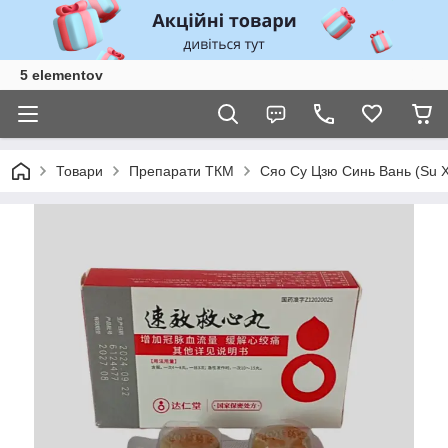
5 elementov
Товари
Препарати ТКМ
Сяо Су Цзю Синь Вань (Su X