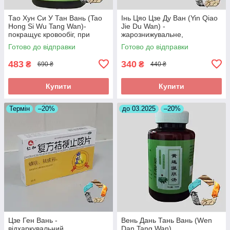
Тао Хун Си У Тан Вань (Tao
Інь Цяо Цзе Ду Ван (Yin Qiao
Hong Si Wu Tang Wan)-
Jie Du Wan) -
покращує кровообіг, при
жарознижувальне,
інсульті, головних болях
протизапальне,антиалергічне
Готово до відправки
Готово до відправки
483
340
₴
₴
690 ₴
440 ₴
Купити
Купити
Термін
–20%
до 03.2025
–20%
Цзе Ген Вань -
Вень Дань Тань Вань (Wen
відхаркувальний,
Dan Tang Wan)