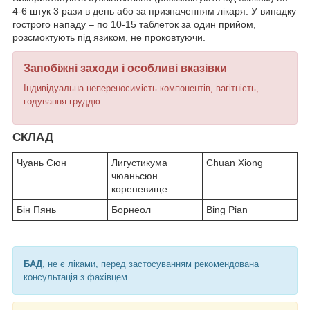
4-6 штук 3 рази в день або за призначенням лікаря. У випадку
гострого нападу – по 10-15 таблеток за один прийом,
розсмоктують під язиком, не проковтуючи.
Запобіжні заходи і особливі вказівки
Індивідуальна непереносимість компонентів, вагітність,
годування груддю.
СКЛАД
Чуань Сюн
Лигустикума
Chuan Xiong
чюаньсюн
кореневище
Бін Пянь
Борнеол
Bing Pian
БАД
, не є ліками, перед застосуванням рекомендована
консультація з фахівцем.