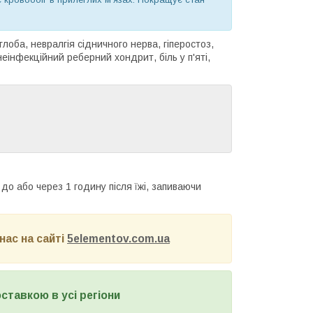
лоба, невралгія сідничного нерва, гіперостоз,
неінфекційний реберний хондрит, біль у п'яті,
до або через 1 годину після їжі, запиваючи
нас на сайті
5elementov.com.ua
оставкою в усі регіони