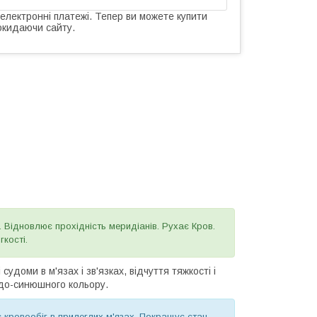
 електронні платежі. Тепер ви можете купити
окидаючи сайту.
я. Відновлює прохідність меридіанів. Рухає Кров.
кості.
 судоми в м'язах і зв'язках, відчуття тяжкості і
лідо-синюшного кольору.
кровообіг в прилеглих м'язах. Покращує стан