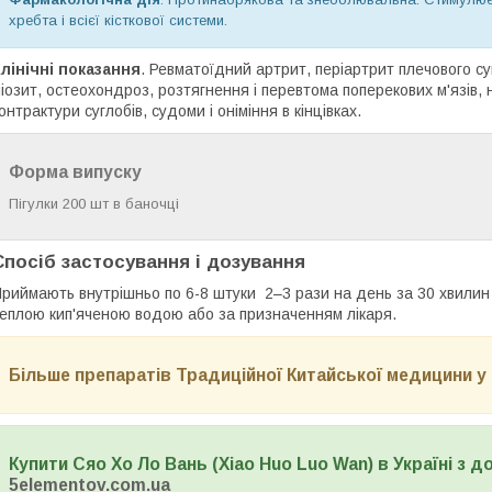
хребта і всієї кісткової системи.
лінічні показання
. Ревматоїдний артрит, періартрит плечового суг
іозит, остеохондроз, розтягнення і перевтома поперекових м'язів, 
онтрактури суглобів, судоми і оніміння в кінцівках.
Форма випуску
Пігулки 200 шт в баночці
Спосіб застосування і дозування
риймають внутрішньо по 6-8 штуки 2–3 рази на день за 30 хвилин 
еплою кип'яченою водою або за призначенням лікаря.
Більше препаратів Традиційної Китайської медицини у 
Купити Сяо Хо Ло Вань (Xiao Huo Luo Wan) в Україні з д
5elementov.com.ua