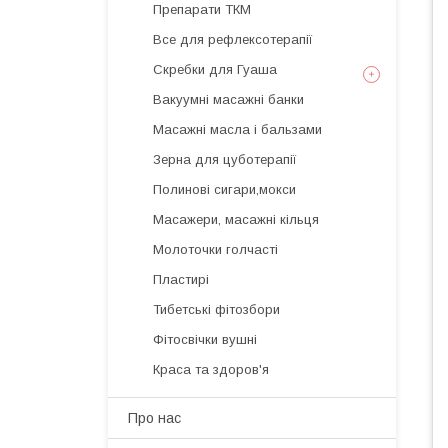
Препарати ТКМ
Все для рефлексотерапії
Скребки для Гуаша
Вакуумні масажні банки
Масажні масла і бальзами
Зерна для цуботерапії
Полинові сигари,мокси
Масажери, масажні кільця
Молоточки голчасті
Пластирі
Тибетські фітозбори
Фітосвічки вушні
Краса та здоров'я
Про нас