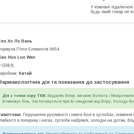
У компанії підключені
будь-який товар не п
Сяо Хо Ло Вань
ормула П'яти Елементів 0654
iao Huo Luo Wan
小活络丸
иробник:
Китай
Фармакологічна дія та показання до застосування
Дія з точки зору ТКМ
. Видаляє Вітер, виганяє Вогкість і Мокротинн
Втамовує біль. Застосовується при Бі-синдромі від Вітру, Холоду-Вог
Симптоми
. Порушення рухливості і ниючі болі в суглобах, оніміння і
лабкості в попереку і ногах, суглоби набряклі, холодні на дотик, б
Фармакологічна дія
. Протинабрякова та знеболювальна. Стимулює 