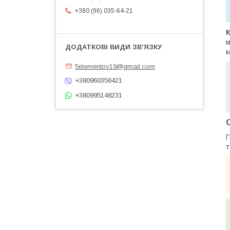
+380 (96) 035-64-21
К
м
к
5elementov19@gmail.com
+380960356421
+380995148231
П
т