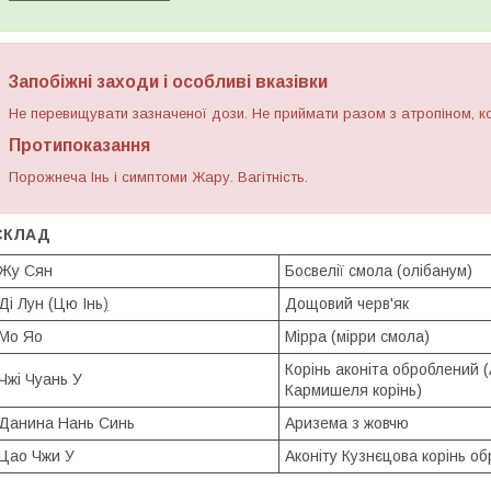
Запобіжні заходи і особливі вказівки
Не перевищувати зазначеної дози. Не приймати разом з атропіном, к
Протипоказання
Порожнеча Інь і симптоми Жару. Вагітність.
СКЛАД
Жу Сян
Босвелії смола (олібанум)
Ді Лун (Цю Інь
)
Дощовий черв'як
Мо Яо
Мірра (мірри смола)
Корінь аконіта оброблений (
Чжі Чуань У
Кармишеля корінь)
Данина Нань Синь
Аризема з жовчю
Цао Чжи У
Аконіту Кузнєцова корінь о