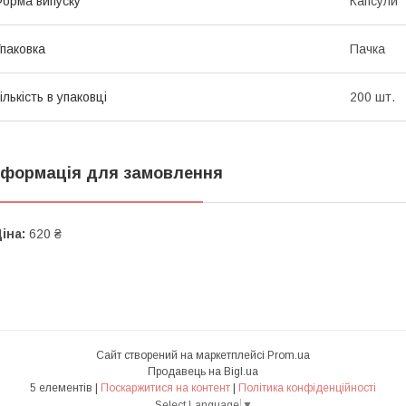
орма випуску
Капсули
паковка
Пачка
ількість в упаковці
200 шт.
нформація для замовлення
іна:
620 ₴
Сайт створений на маркетплейсі
Prom.ua
Продавець на Bigl.ua
5 елементів |
Поскаржитися на контент
|
Політика конфіденційності
Select Language
▼