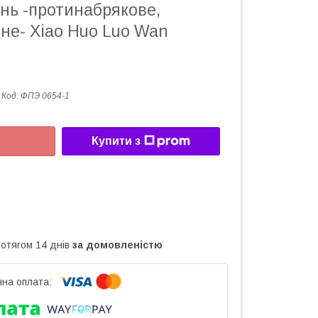
нь -протинабрякове,
не- Xiao Huo Luo Wan
Код:
ФПЭ 0654-1
Купити з
ротягом 14 днів
за домовленістю