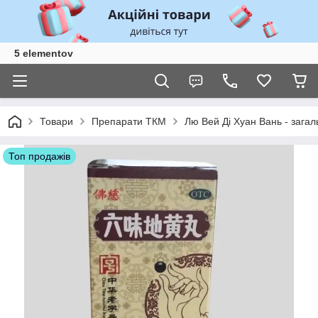
5 elementov
Товари
Препарати ТКМ
Лю Вей Ді Хуан Вань - зага
Топ продажів