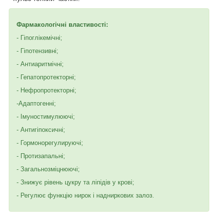
Фармакологічні властивості:
- Гіпоглікемічні;
- Гіпотензивні;
- Антиаритмічні;
- Гепатопротекторні;
- Нефропротекторні;
-Адаптогенні;
- Імуностимулюючі;
- Антигіпоксичні;
- Гормонорегулируючі;
- Протизапальні;
- Загальнозміцнюючі;
- Знижує рівень цукру та ліпідів у крові;
- Регулює функцію нирок і надниркових залоз.