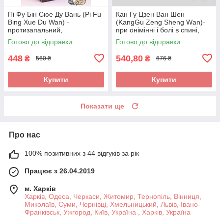
Пі Фу Бін Сюе Ду Вань (Pi Fu
Кан Гу Цзен Ван Шен
Bing Xue Du Wan) -
(KangGu Zeng Sheng Wаn)-
протизапальний,
при онімінні і болі в спині,
протиалергічний,
остеохондрозі, радикуліті,
Готово до відправки
Готово до відправки
протисвербіжний,
протрузії
антигістамінний
448
540,80
₴
₴
560 ₴
676 ₴
Купити
Купити
Показати ще
Про нас
100% позитивних з 44 відгуків за рік
Працює з 26.04.2019
м. Харків
Харків, Одеса, Черкаси, Житомир, Тернопіль, Вінниця,
Миколаїв, Суми, Чернівці, Хмельницький, Львів, Івано-
Франківськ, Ужгород, Київ, Україна , Харків, Україна