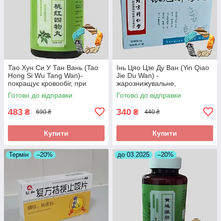
Тао Хун Си У Тан Вань (Tao
Інь Цяо Цзе Ду Ван (Yin Qiao
Hong Si Wu Tang Wan)-
Jie Du Wan) -
покращує кровообіг, при
жарознижувальне,
інсульті, головних болях
протизапальне,антиалергічне
Готово до відправки
Готово до відправки
483
340
₴
₴
690 ₴
440 ₴
Купити
Купити
Термін
–20%
до 03.2025
–20%