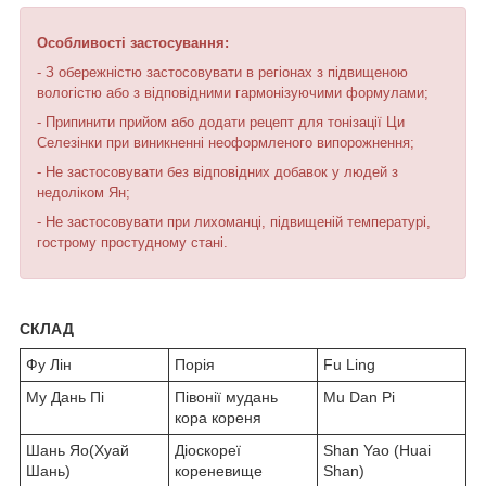
Особливості застосування:
- З обережністю застосовувати в регіонах з підвищеною
вологістю або з відповідними гармонізуючими формулами;
- Припинити прийом або додати рецепт для тонізації Ци
Селезінки при виникненні неоформленого випорожнення;
- Не застосовувати без відповідних добавок у людей з
недоліком Ян;
- Не застосовувати при лихоманці, підвищеній температурі,
гострому простудному стані.
СКЛАД
Фу Лін
Порія
Fu Ling
Му Дань Пі
Півонії мудань
Mu Dan Pi
кора кореня
Шань Яо(Хуай
Діоскореї
Shan Yao (Huai
Шань)
кореневище
Shan)