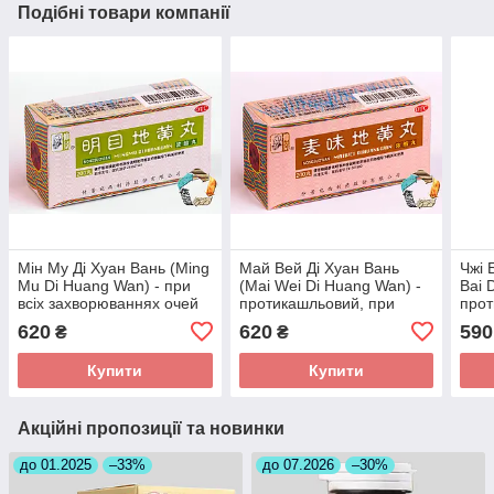
Подібні товари компанії
Мін Му Ді Хуан Вань (Ming
Май Вей Ді Хуан Вань
Чжі 
Mu Di Huang Wan) - при
(Mai Wei Di Huang Wan) -
Bai 
всіх захворюваннях очей
протикашльовий, при
прот
хронічному бронхіті
цист
620
620
590
₴
₴
прос
Купити
Купити
Акційні пропозиції та новинки
до 01.2025
–33%
до 07.2026
–30%