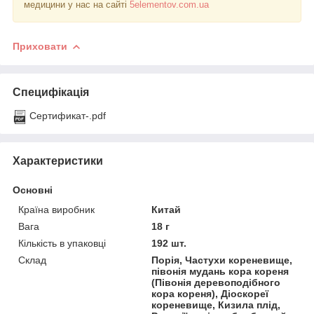
медицини у нас на сайті
5elementov.com.ua
Приховати
Специфікація
Сертификат-.pdf
Характеристики
Основні
Країна виробник
Китай
Вага
18 г
Кількість в упаковці
192 шт.
Склад
Порія, Частухи кореневище,
півонія мудань кора кореня
(Півонія деревоподібного
кора кореня), Діоскореї
кореневище, Кизила плід,