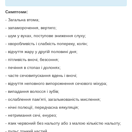
Симптоми:
- Загальна втома;
- запаморочення, вертиго;
- шум у вухах, поступове зниження слуху;
- хворобливість і слабкість попереку, колін;
- відчуття жару у другій половині дня;
- пітливість вночі, безсоння;
- печіння в стопах і долонях;
- часте сечовипускання вдень і вночі;
- відчуття неповного випорожнення сечового міхура;
- випадання волосся і зубів;
- ослаблення пам'яті, загальмованість мислення;
- нічні полюції, передчасна еякуляція;
- нетримання сечі, енурез;
- язик червоний без нальоту або з малою кількістю нальоту;
- пульс тонкий частий.