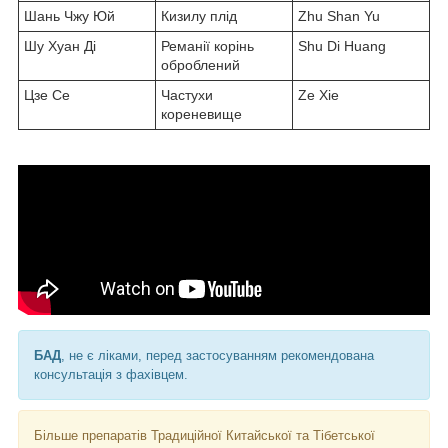
Шань Чжу Юй
Кизилу плід
Zhu Shan Yu
Шу Хуан Ді
Реманії корінь
Shu Di Huang
оброблений
Цзе Се
Частухи
Ze Xie
кореневище
БАД
, не є ліками, перед застосуванням рекомендована
консультація з фахівцем.
Більше препаратів Традиційної Китайської та Тібетської