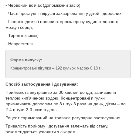
- Червоний вовчак (допоміжний засіб);
- Часті простудні і вірусні захворювання у дітей і дорослих;
- Гіперліпідемія і прояви атеросклерозу судин головного
мозку і серця;
- Тиреотоксикоз;
- Неврастенія.
Форма випуску:
Концентровані пігулки – 192 кульок масою 0,18 г .
Спосіб застосування і дозування:
Приймають внутрішньо за 30 хвилин до їди, запиваючи
теплою кип'яченою водою. Концентровані пігулки
призначають дорослим по 8 штук 3 рази на день, дітям – по
2-4 штуки 2-3 рази в день.
Рецепт спрямований на тривале регулярне застосування.
Тривалість прийому і дозування залежать від стану,
рекомендується узгодити з лікарем.