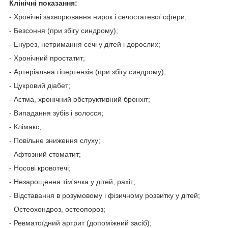
Клінічні показання:
- Хронічні захворювання нирок і сечостатевої сфери;
- Безсоння (при збігу синдрому);
- Енурез, нетримання сечі у дітей і дорослих;
- Хронічний простатит;
- Артеріальна гіпертензія (при збігу синдрому);
- Цукровий діабет;
- Астма, хронічний обструктивний бронхіт;
- Випадання зубів і волосся;
- Клімакс;
- Повільне зниження слуху;
- Афтозний стоматит;
- Носові кровотечі;
- Незарощення тім'ячка у дітей; рахіт;
- Відставання в розумовому і фізичному розвитку у дітей;
- Остеохондроз, остеопороз;
- Ревматоїдний артрит (допоміжний засіб);