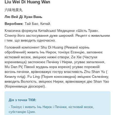
Liu Wei Di Huang Wan
六味地黄丸
Лю Вей Ді Хуан Вань
Виробник
: Тай Бао, Китай.
Класична формула Китайської Медицини «Шість Трав».
Спектр його застосування дуже широкий. Рецепт є живильним
і тим. що виводить одночасно.
Головний компонент Shu Di Huang (Реманії корінь
оброблений) живить Інь Нирок, тонізує Есенцію, заповнює
кістковий мозок, зміцнює нижні отвори, Ze Xie (Частухи
кореневища) заспокоює Печінку і Нирки, усуває запалення,
Mu Dan Pi( Півонії мудань кора кореня) усуває порожній
вогонь печінки, врівноважує гостру властивість Zhu Shan Yu (
Кизилу плід). Fu Ling (Пория кокосовидна) зміцнює Селезінку,
виводить Вологість, зміцнює Нирки, врівноважує дію Shan Yao
(Кореневище діоскореї).
Дія з точки ТКМ:
- Тонізує і живить Інь Нирок і Печінки, кістковий мозок,
субстанцію Цзин.