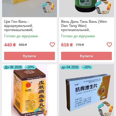
Цзе Ген Вань -
Вень Дань Тань Вань (Wen
відхаркувальний,
Dan Tang Wan)
протикашльовий,
протизапальний,
протизапальний
знеболюючий, при
Готово до відправки
Готово до відправки
холециститі
440
616
₴
₴
550 ₴
770 ₴
Купити
Купити
До 06.2026
–20%
до 04.2026
–20%